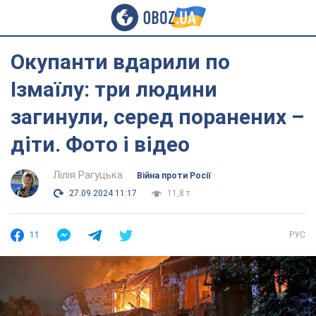
Окупанти вдарили по
Ізмаїлу: три людини
загинули, серед поранених –
діти. Фото і відео
Лілія Рагуцька
Війна проти Росії
27.09.2024 11:17
11,8 т.
11
РУС