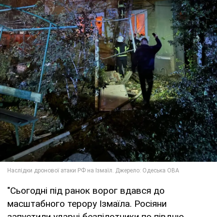
"Сьогодні під ранок ворог вдався до
масштабного терору Ізмаїла. Росіяни
запустили ударні безпілотники по півдню