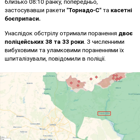
близько 08:10 ранку, попередньо,
застосувавши ракети
"Торнадо-С"
та
касетні
боєприпаси.
Унаслідок обстрілу отримали поранення
двоє
поліцейських 38 та 33 роки
. З численними
вибуховими та уламковими пораненнями їх
шпиталізували, повідомили в поліції.