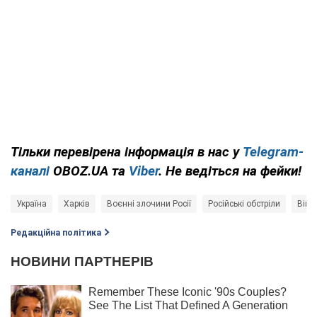
Тільки
перевірена інформація в нас у
Telegram-
каналі
OBOZ.UA та
Viber
. Не ведіться на фейки!
Україна
Харків
Воєнні злочини Росії
Російські обстріли
Війна
Редакційна політика