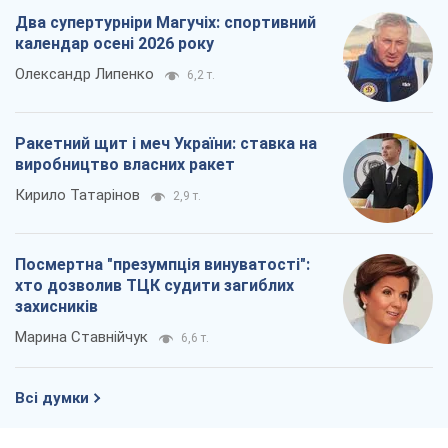
Два супертурніри Магучіх: спортивний
календар осені 2026 року
Олександр Липенко
6,2 т.
Ракетний щит і меч України: ставка на
виробництво власних ракет
Кирило Татарінов
2,9 т.
Посмертна "презумпція винуватості":
хто дозволив ТЦК судити загиблих
захисників
Марина Ставнійчук
6,6 т.
Всі думки