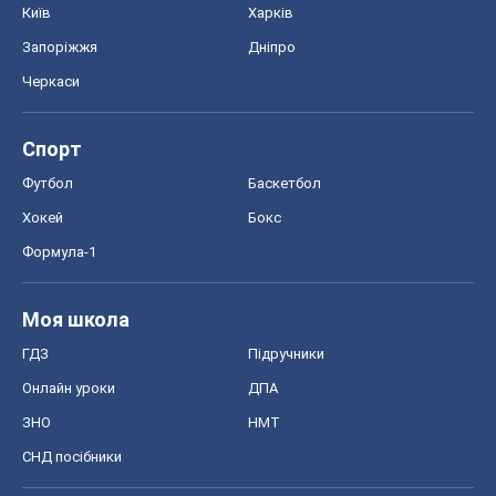
Київ
Харків
Запоріжжя
Дніпро
Черкаси
Спорт
Футбол
Баскетбол
Хокей
Бокс
Формула-1
Моя школа
ГДЗ
Підручники
Онлайн уроки
ДПА
ЗНО
НМТ
СНД посібники