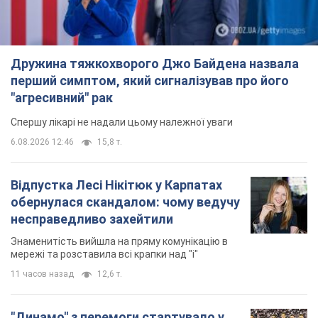
Дружина тяжкохворого Джо Байдена назвала
перший симптом, який сигналізував про його
"агресивний" рак
Спершу лікарі не надали цьому належної уваги
6.08.2026 12:46
15,8 т.
Відпустка Лесі Нікітюк у Карпатах
обернулася скандалом: чому ведучу
несправедливо захейтили
Знаменитість вийшла на пряму комунікацію в
мережі та розставила всі крапки над "і"
11 часов назад
12,6 т.
"Динамо" з перемоги стартувало у