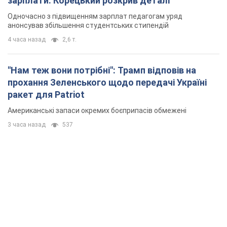
зарплати: Корецький розкрив деталі
Одночасно з підвищенням зарплат педагогам уряд
анонсував збільшення студентських стипендій
4 часа назад
2,6 т.
"Нам теж вони потрібні": Трамп відповів на
прохання Зеленського щодо передачі Україні
ракет для Patriot
Американські запаси окремих боєприпасів обмежені
3 часа назад
537