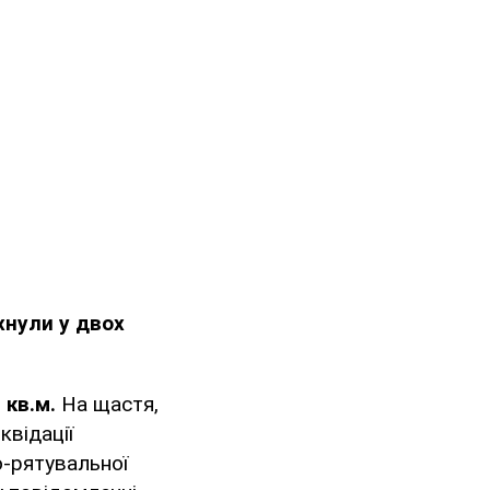
хнули у двох
 кв.м.
На щастя,
квідації
о-рятувальної