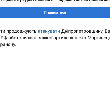
Підписатися
анти продовжують
атакувати
Дніпропетровщину. Вв
 РФ обстріляли з важкої артилерії місто Марганец
району.