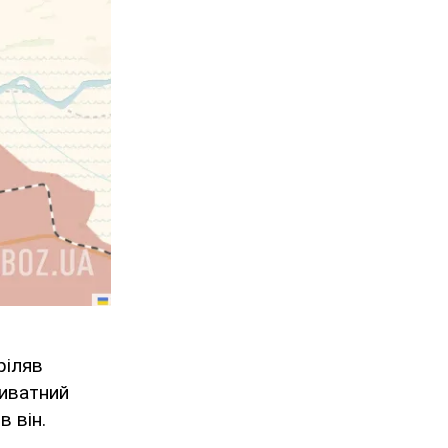
ріляв
риватний
в він.