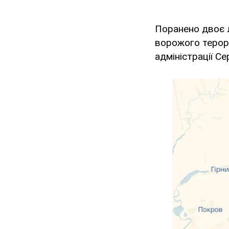
Поранено двоє 
ворожого теро
адміністрації Се