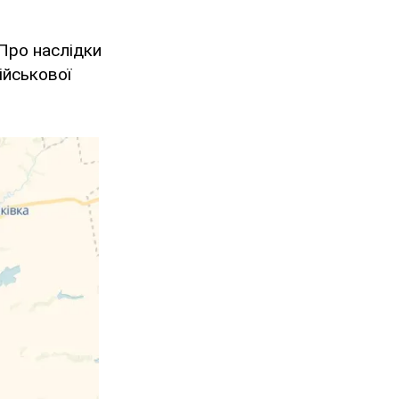
Про наслідки
ійськової