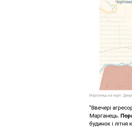
"Ввечері агресо
Марганець.
Пор
будинок і літня 