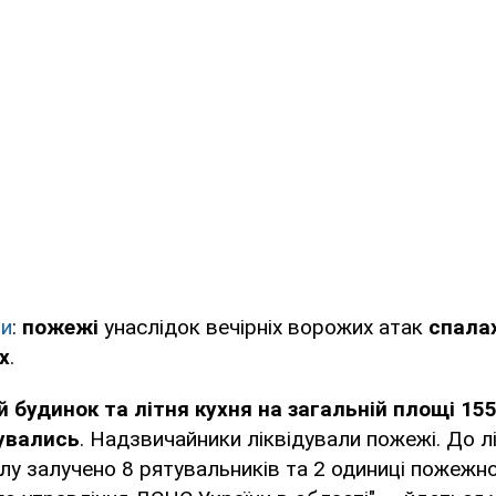
ли
:
пожежі
унаслідок вечірніх ворожих атак
спала
х
.
 будинок та літня кухня на загальній площі 155
увались
. Надзвичайники ліквідували пожежі. До лі
ілу залучено 8 рятувальників та 2 одиниці пожежн