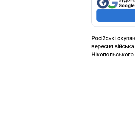
Google
Російські окуп
вересня війська
Нікопольського 