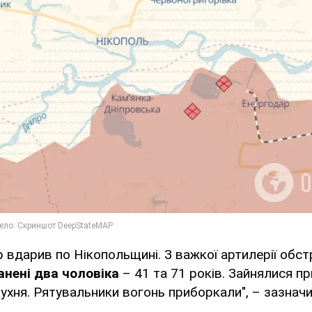
р вдарив по Нікопольщині. З важкої артилерії обст
анені два чоловіка
– 41 та 71 років. Зайнялися п
кухня. Рятувальники вогонь приборкали", – зазначи