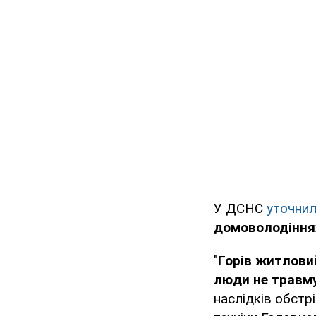
У ДСНС
уточни
домоволодіння
"
Горів житловий
люди не травм
наслідків обстр