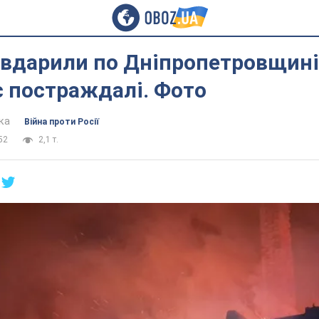
вдарили по Дніпропетровщині
 постраждалі. Фото
ка
Війна проти Росії
52
2,1 т.