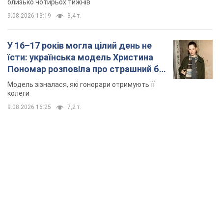
близько чотирьох тижнів
9.08.2026 13:19
3,4 т.
У 16–17 років могла цілий день не
їсти: українська модель Христина
Пономар розповіла про страшний бік
модельної кар’єри
Модель зізналася, які гонорари отримують її
колеги
9.08.2026 16:25
7,2 т.