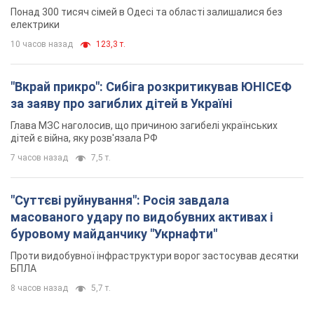
ворога. Відео
Понад 300 тисяч сімей в Одесі та області залишалися без
електрики
10 часов назад
123,3 т.
"Вкрай прикро": Сибіга розкритикував ЮНІСЕФ
за заяву про загиблих дітей в Україні
Глава МЗС наголосив, що причиною загибелі українських
дітей є війна, яку розв'язала РФ
7 часов назад
7,5 т.
"Суттєві руйнування": Росія завдала
масованого удару по видобувних активах і
буровому майданчику "Укрнафти"
Проти видобувної інфраструктури ворог застосував десятки
БПЛА
8 часов назад
5,7 т.