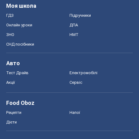
Моя школа
ГДЗ
Підручники
Онлайн уроки
ДПА
ЗНО
НМТ
СНД посібники
Авто
Тест Драйв
Електромобілі
Акції
Сервіс
Food Oboz
Рецепти
Напої
Дієти