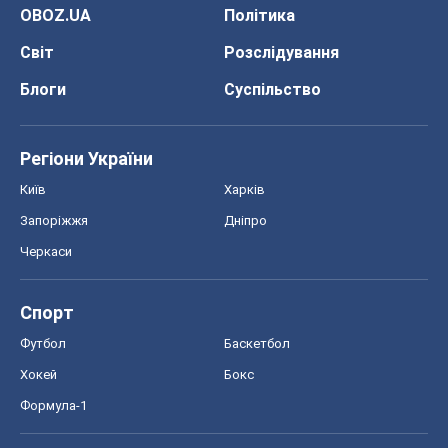
OBOZ.UA
Політика
Світ
Розслідування
Блоги
Суспільство
Регіони України
Київ
Харків
Запоріжжя
Дніпро
Черкаси
Спорт
Футбол
Баскетбол
Хокей
Бокс
Формула-1