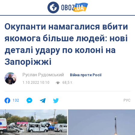
Окупанти намагалися вбити
якомога більше людей: нові
деталі удару по колоні на
Запоріжжі
Руслан Рудомський
Війна проти Росії
1.10.2022 10:10
68,5 т.
132
РУС