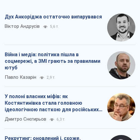
Дух Анкоріджа остаточно випарувався
Віктор Андрусів
5,6 т.
Війна і медіа: політика пішла в
соцмережі, а ЗМІ грають за правилами
ютуб
Павло Казарін
2,9 т.
У полоні власних міфів: як
Костянтинівка стала головною
ідеологічною пасткою для російських
окупантів
Дмитро Снєгирьов
6,3 т.
Рекрутинг: оновлений і, схоже,