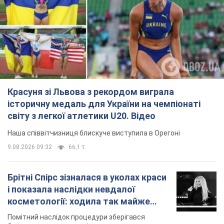
Красуня зі Львова з рекордом виграла
історичну медаль для України на чемпіонаті
світу з легкої атлетики U20. Відео
Наша співвітчизниця блискуче виступила в Орегоні
9.08.2026 09:32
66,1 т.
Брітні Спірс зізналася в уколах краси
і показала наслідки невдалої
косметології: ходила так майже
місяць
Помітний наслідок процедури зберігався