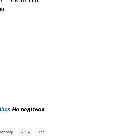
 та 08:30. Під
о.
iber
. Не ведіться
-агресор
БПЛА
Олександр Співаковський