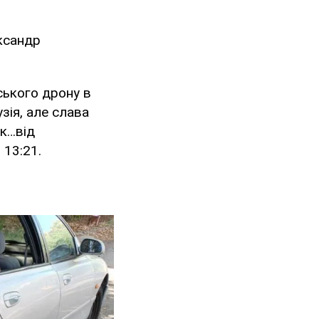
ксандр
ського дрону в
зія, але слава
ак…від
 13:21.