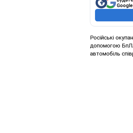
Google
Російські окуп
допомогою БпЛА.
автомобіль спів