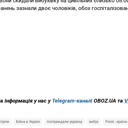
 вони скидали вибухівку на цивільних близько 08:00
ранень зазнали двоє чоловіків, обох госпіталізован
на інформація у нас у
Telegram-каналі
OBOZ.UA та
V
стріли
Війна в Україні
постраждали українці
вибух
Росія - країна