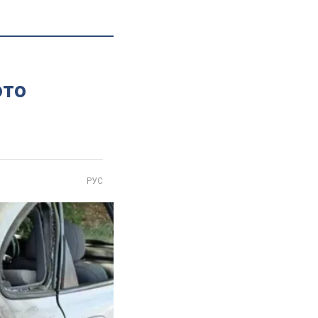
ото
РУС