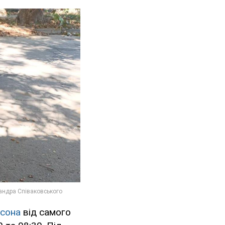
рсона
від самого