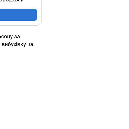
рсону за
 вибухівку на