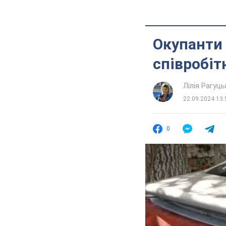
Окупанти 
співробіт
Лілія Рагуць
22.09.2024 13:
0