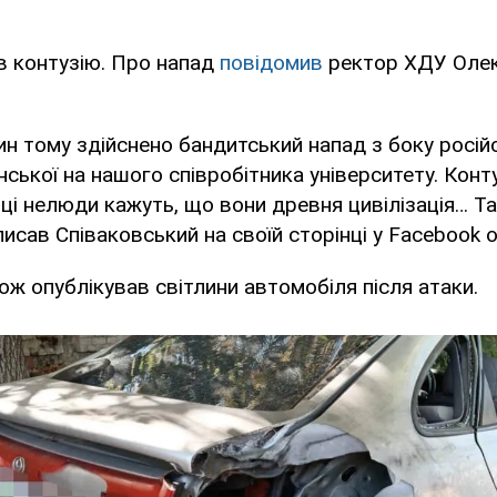
в контузію. Про напад
повідомив
ректор ХДУ Оле
н тому здійснено бандитський напад з боку росій
нської на нашого співробітника університету. Конту
 І ці нелюди кажуть, що вони древня цивілізація… Т
аписав Співаковський на своїй сторінці у Facebook о
ж опублікував світлини автомобіля після атаки.