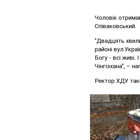
Чоловік отрима
Співаковський.
"Двадцять хвили
районі вул.Украї
Богу - всі живі.
Чінгізхана", – н
Ректор ХДУ тако