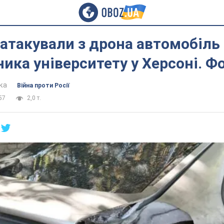
атакували з дрона автомобіль
ника університету у Херсоні. Ф
ка
Війна проти Росії
57
2,0 т.