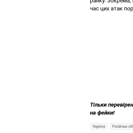
ранку. Зокрема,
час цих атак по
Тільки перевіре
на фейки!
Україна
Російські об