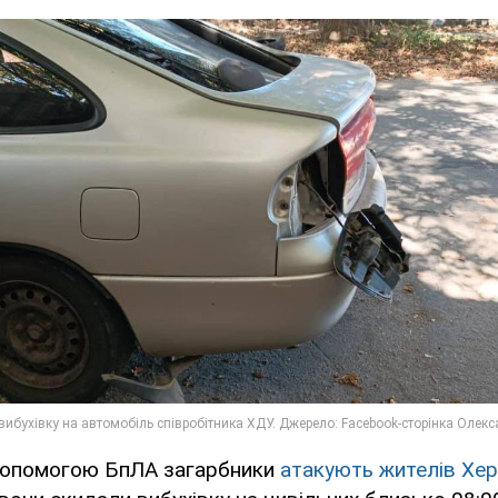
допомогою БпЛА загарбники
атакують жителів Хе