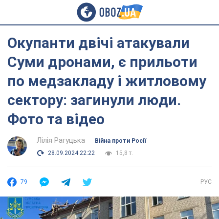
Окупанти двічі атакували
Суми дронами, є прильоти
по медзакладу і житловому
сектору: загинули люди.
Фото та відео
Лілія Рагуцька
Війна проти Росії
28.09.2024 22:22
15,8 т.
79
РУС