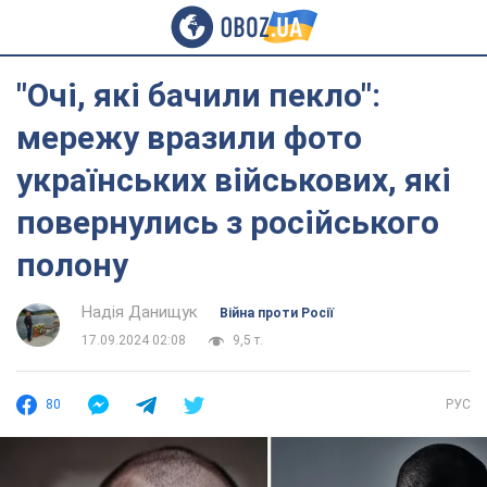
"Очі, які бачили пекло":
мережу вразили фото
українських військових, які
повернулись з російського
полону
Надія Данищук
Війна проти Росії
17.09.2024 02:08
9,5 т.
80
РУС