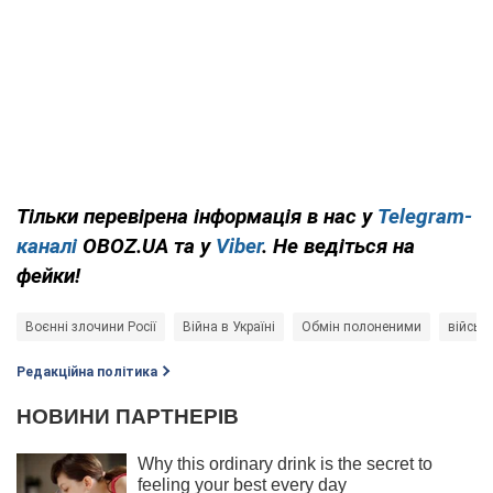
Тільки перевірена інформація в нас у
Telegram-
каналі
OBOZ.UA та у
Viber
. Не ведіться на
фейки!
Воєнні злочини Росії
Війна в Україні
Обмін полоненими
військ
Редакційна політика