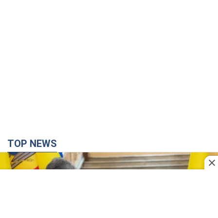
TOP NEWS
Зеленський вперше прибув до Сербії:
планується зустріч із Вучичем і не лише. Відео
Це перший візит глави держави до Бєлграда
3 часа назад
36,3 т.