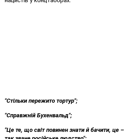
нацистів у концтаборах.
"Стільки пережито тортур";
"Справжній Бухенвальд";
"Це те, що світ повинен знати й бачити, це –
так зване російське людство";