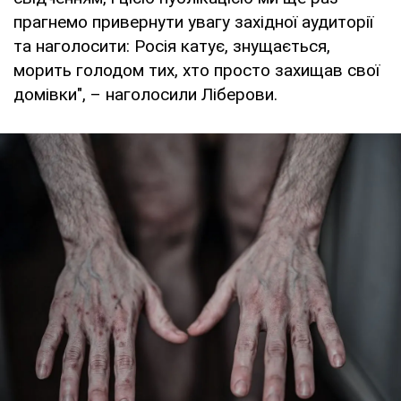
прагнемо привернути увагу західної аудиторії
та наголосити: Росія катує, знущається,
морить голодом тих, хто просто захищав свої
домівки", – наголосили Ліберови.