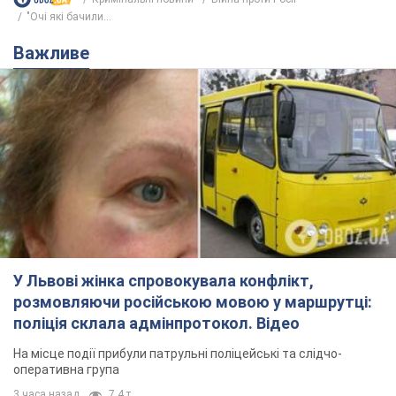
У Львові жінка спровокувала конфлікт,
розмовляючи російською мовою у маршрутці:
поліція склала адмінпротокол. Відео
На місце події прибули патрульні поліцейські та слідчо-
оперативна група
3 часа назад
7,4 т.
"Воюють, бо дурні": у Чернівцях
водій автобуса зневажив
українських військових і поплатився.
Відео
Водія звільнили після конфлікту з пасажирами
та образ військових
6 часов назад
7,6 т.