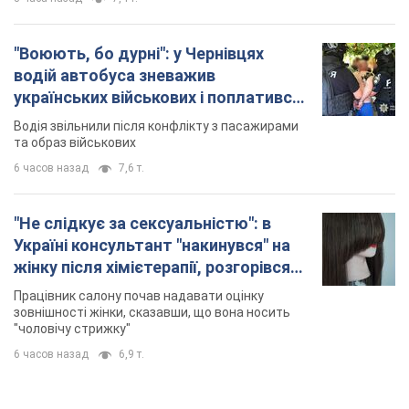
"Не слідкує за сексуальністю": в
Україні консультант "накинувся" на
жінку після хімієтерапії, розгорівся
скандал. Фото
Працівник салону почав надавати оцінку
зовнішності жінки, сказавши, що вона носить
"чоловічу стрижку"
6 часов назад
6,9 т.