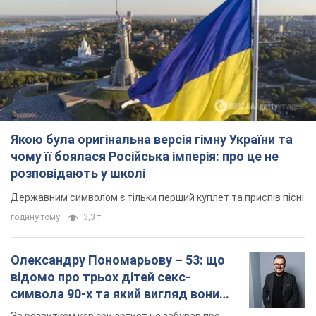
Державним символом є тільки перший куплет та приспів пісні
годину тому
3,3 т.
Олександру Пономарьову – 53: що
відомо про трьох дітей секс-
символа 90-х та який вигляд вони
мають
За розвитком кар'єри артист не забував про
особисте щастя
7 годин тому
6,9 т.
У ПриватБанку розповіли, чи дійсні
долари 1996 року: чи приймають
обмінники та банки такі купюри
Що робити, якщо банки та обмінні пункти не
приймають старі долари
8 годин тому
60,1 т.