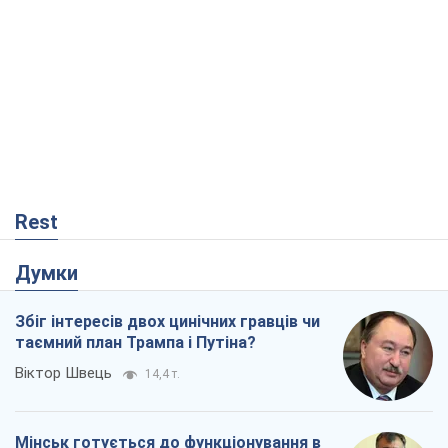
Думки
Збіг інтересів двох цинічних гравців чи
таємний план Трампа і Путіна?
Віктор Швець
14,4 т.
Мінськ готується до функціонування в
умовах масштабної воєнної кризи
Олександр Левченко
18,7 т.
Ні зброї, ні людей: як Лукашенко будує
нову армію
Ігар Тишкевич
15,8 т.