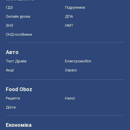
Food Oboz
Рецепти
Напої
Дієти
Економіка
Ринки та компанії
Макроекономіка
MedOboz
Новини медицини
MAMACLUB
Шоу
Афіша
Плітки
Краса
Мода