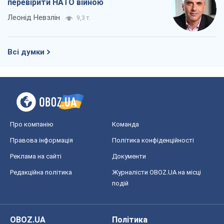
Правова інформація
Політика конфіденційності
Реклама на сайті
Документи
Редакційна політика
Журналісти OBOZ.UA на місці
подій
OBOZ.UA
Політика
Світ
Розслідування
Блоги
Суспільство
Регіони України
Київ
Харків
Запоріжжя
Дніпро
Черкаси