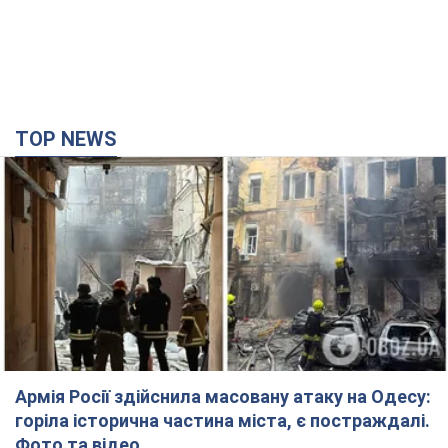
Армія Росії здійснила масовану атаку на Одесу:
горіла історична частина міста, є постраждалі.
Фото та відео
Для терору ворог застосував ракети та дрони
годину тому
28,0 т.
Нардепи взяли гроші з бюджету на оренду
елітних квартир у Києві: хто з парламентарів
просив кошти та де поселився
Як працює особлива соціальна гарантія та хто нею
користується
4 години тому
49,0 т.