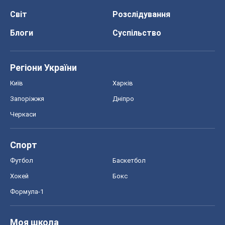
Спорт
Футбол
Баскетбол
Хокей
Бокс
Формула-1
Моя школа
ГДЗ
Підручники
Онлайн уроки
ДПА
ЗНО
НМТ
СНД посібники
Авто
Тест Драйв
Електромобілі
Акції
Сервіс