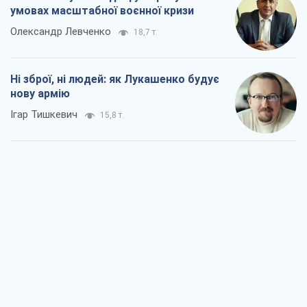
Коли закінчиться війна?
Юрій Хрістензен
11,3 т.
Україна вступила в надзвичайний
економічний стан. Чи є світло вкінці
тунелю?
Вадим Денисенко
9,2 т.