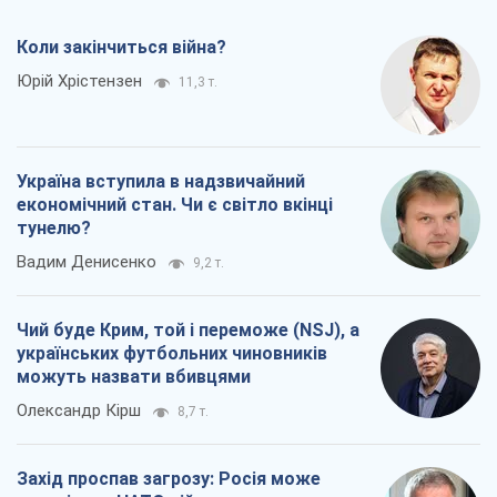
Чий буде Крим, той і переможе (NSJ), а
українських футбольних чиновників
можуть назвати вбивцями
Олександр Кірш
8,7 т.
Захід проспав загрозу: Росія може
перевірити НАТО війною
Леонід Невзлін
9,3 т.
Всі думки
Про компанію
Команда