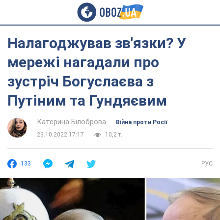
Налагоджував зв'язки? У
мережі нагадали про
зустріч Богуслаєва з
Путіним та Гундяєвим
Катерина Білоброва
Війна проти Росії
23.10.2022 17:17
10,2 т.
133
РУС