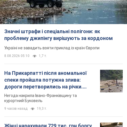
На Прикарпатті після аномальної
спеки пройшла потужна злива:
дороги перетворились на річки.
Відео
Негода накрила Івано-Франківщину та
курортний Буковель
9 часов назад
19,3 т.
Жінці нарахували 729 тис. грн боргу
за газ через покази зіпсованого
лічильника: суддя ухвалив
неочікуване рішення
Чи треба платити борг через донарахування
3 часа назад
30,3 т.