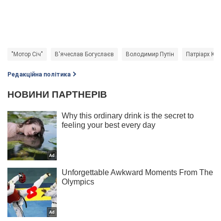
"Мотор Січ"
В'ячеслав Богуслаєв
Володимир Путін
Патріарх Ки
Редакційна політика