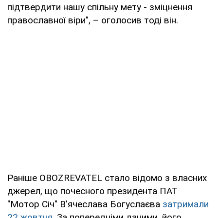
підтвердити нашу спільну мету - зміцнення
православної віри", – оголосив тоді він.
Раніше OBOZREVATEL стало відомо з власних
джерел, що почесного президента ПАТ
"Мотор Січ" В'ячеслава Богуслаєва
затримали
22 жовтня.
За попередніми даними, його