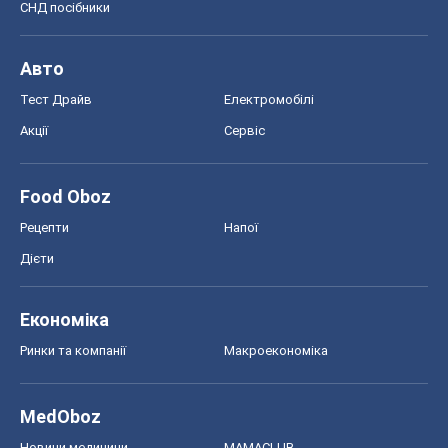
Рецепти
Напої
Дієти
Економіка
Ринки та компанії
Макроекономіка
MedOboz
Новини медицини
MAMACLUB
Шоу
Афіша
Плітки
Краса
Мода
Жіночий журнал