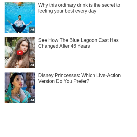
Ти ще не підписаний на наш Telegram? Швиденько тисни!
Підписатись
Підписатись