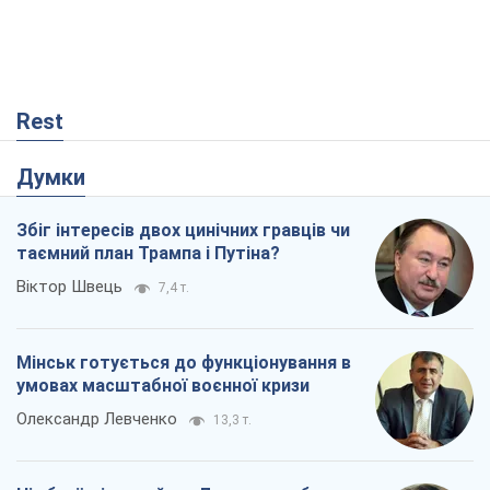
Збіг інтересів двох цинічних гравців чи
таємний план Трампа і Путіна?
Віктор Швець
7,4 т.
Мінськ готується до функціонування в
умовах масштабної воєнної кризи
Олександр Левченко
13,3 т.
Ні зброї, ні людей: як Лукашенко будує
нову армію
Ігар Тишкевич
10,4 т.