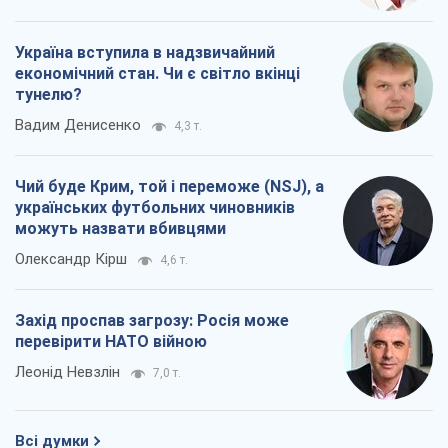
українських футбольних чиновників
можуть назвати вбивцями
Олександр Кірш
4,6 т.
Захід проспав загрозу: Росія може
перевірити НАТО війною
Леонід Невзлін
7,0 т.
Всі думки
Про компанію
Команда
Правова інформація
Політика конфіденційності