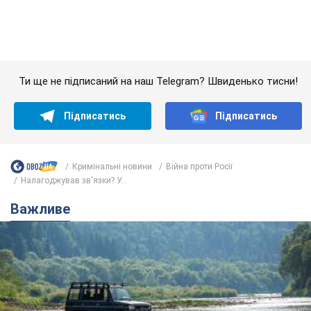
Кримінальні новини
Війна проти Росії
Налагоджував зв'язки? У...
Важливе
Значні штрафи і спеціальні полігони: як
проблему джипінгу вирішують за кордоном
Україні не завадить взяти приклад із країн Європи
8.08.2026 05:10
1,7 т.