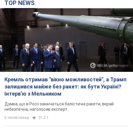
Кремль отримав "вікно можливостей", а Трамп
залишився майже без ракет: як бути Україні?
Інтерв’ю з Мельником
Думка, що в Росії закінчаться балістичні ракети, вкрай
небезпечна, наголосив експерт
6 часов назад
31,2 т.
Україна має домовленості на щомісячну
поставку ракет до Patriot від США: Зеленський
розкрив подробиці
Київ також веде активні переговори з європейськими
партнерами
4 часа назад
23,2 т.
Дбала про учнів та підтримувала педагогів: