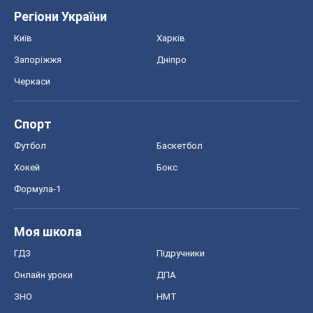
Футбол
Баскетбол
Хокей
Бокс
Формула-1
Моя школа
ГДЗ
Підручники
Онлайн уроки
ДПА
ЗНО
НМТ
СНД посібники
Авто
Тест Драйв
Електромобілі
Акції
Сервіс
Food Oboz