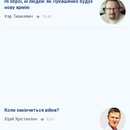
Коли закінчиться війна?
Юрій Хрістензен
5,0 т.
Україна вступила в надзвичайний
економічний стан. Чи є світло вкінці
тунелю?
Вадим Денисенко
4,3 т.
Чий буде Крим, той і переможе (NSJ), а