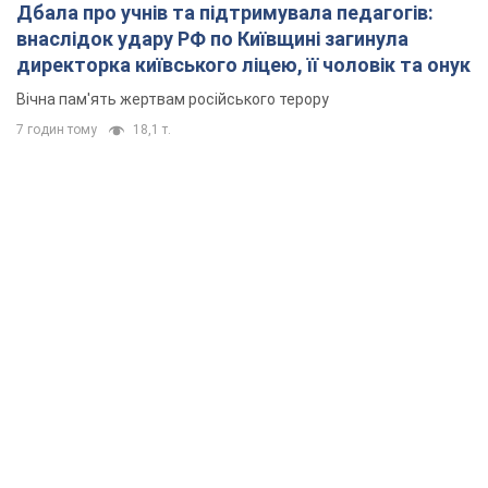
Дбала про учнів та підтримувала педагогів:
внаслідок удару РФ по Київщині загинула
директорка київського ліцею, її чоловік та онук
Вічна пам'ять жертвам російського терору
7 годин тому
18,1 т.