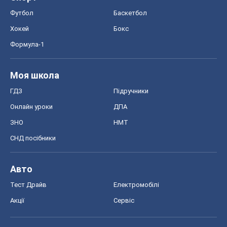
Футбол
Баскетбол
Хокей
Бокс
Формула-1
Моя школа
ГДЗ
Підручники
Онлайн уроки
ДПА
ЗНО
НМТ
СНД посібники
Авто
Тест Драйв
Електромобілі
Акції
Сервіс