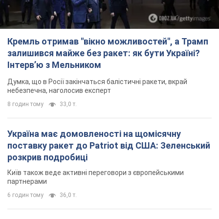
Кремль отримав "вікно можливостей", а Трамп
залишився майже без ракет: як бути Україні?
Інтерв’ю з Мельником
Думка, що в Росії закінчаться балістичні ракети, вкрай
небезпечна, наголосив експерт
8 годин тому
33,0 т.
Україна має домовленості на щомісячну
поставку ракет до Patriot від США: Зеленський
розкрив подробиці
Київ також веде активні переговори з європейськими
партнерами
6 годин тому
36,0 т.