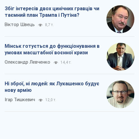
Збіг інтересів двох цинічних гравців чи
таємний план Трампа і Путіна?
Віктор Швець
8,7 т.
Мінськ готується до функціонування в
умовах масштабної воєнної кризи
Олександр Левченко
14,4 т.
Ні зброї, ні людей: як Лукашенко будує
нову армію
Ігар Тишкевич
12,0 т.