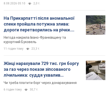
8.08.2026 05:10
2,0 т.
На Прикарпатті після аномальної
спеки пройшла потужна злива:
дороги перетворились на річки.
Відео
Негода накрила Івано-Франківщину та
курортний Буковель
11 годин тому
23,3 т.
Жінці нарахували 729 тис. грн боргу
за газ через покази зіпсованого
лічильника: суддя ухвалив
неочікуване рішення
Чи треба платити борг через донарахування
6 годин тому
30,7 т.