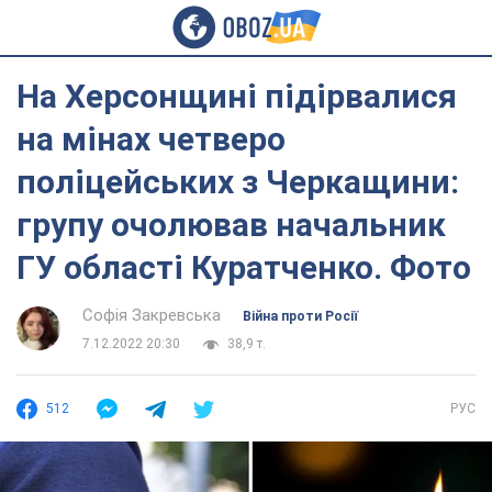
На Херсонщині підірвалися
на мінах четверо
поліцейських з Черкащини:
групу очолював начальник
ГУ області Куратченко. Фото
Софія Закревська
Війна проти Росії
7.12.2022 20:30
38,9 т.
512
РУС