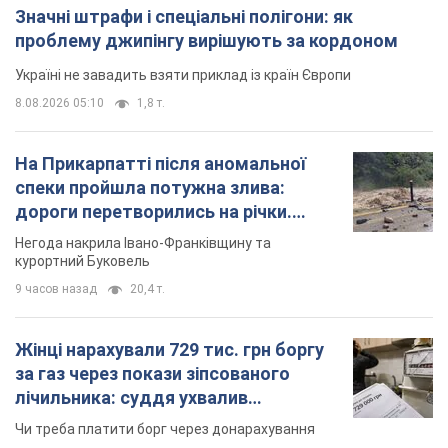
Значні штрафи і спеціальні полігони: як
проблему джипінгу вирішують за кордоном
Україні не завадить взяти приклад із країн Європи
8.08.2026 05:10
1,8 т.
На Прикарпатті після аномальної
спеки пройшла потужна злива:
дороги перетворились на річки.
Відео
Негода накрила Івано-Франківщину та
курортний Буковель
9 часов назад
20,4 т.
Жінці нарахували 729 тис. грн боргу
за газ через покази зіпсованого
лічильника: суддя ухвалив
неочікуване рішення
Чи треба платити борг через донарахування