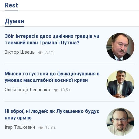
Rest
Думки
Збіг інтересів двох цинічних гравців чи
таємний план Трампа і Путіна?
Віктор Швець
7,7 т.
Мінськ готується до функціонування в
умовах масштабної воєнної кризи
Олександр Левченко
13,5 т.
Ні зброї, ні людей: як Лукашенко будує
нову армію
Ігар Тишкевич
10,8 т.