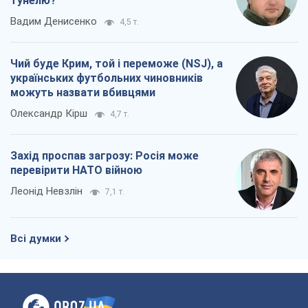
тунелю?
Вадим Денисенко
4,5 т.
Чий буде Крим, той і переможе (NSJ), а
українських футбольних чиновників
можуть назвати вбивцями
Олександр Кірш
4,7 т.
Захід проспав загрозу: Росія може
перевірити НАТО війною
Леонід Невзлін
7,1 т.
Всі думки