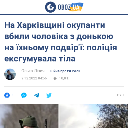
На Харківщині окупанти
вбили чоловіка з донькою
на їхньому подвір'ї: поліція
ексгумувала тіла
Ольга Ліпич
Війна проти Росії
9.12.2022 04:56
10,0 т.
1
РУС