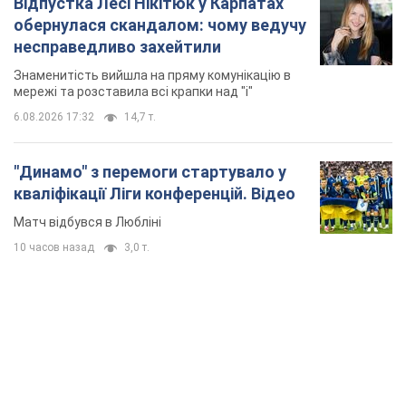
Відпустка Лесі Нікітюк у Карпатах
обернулася скандалом: чому ведучу
несправедливо захейтили
Знаменитість вийшла на пряму комунікацію в
мережі та розставила всі крапки над "і"
6.08.2026 17:32
14,7 т.
"Динамо" з перемоги стартувало у
кваліфікації Ліги конференцій. Відео
Матч відбувся в Любліні
10 часов назад
3,0 т.