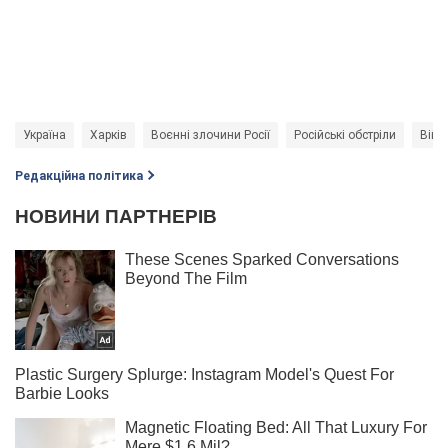
Україна
Харків
Воєнні злочини Росії
Російські обстріли
Війна
Редакційна політика