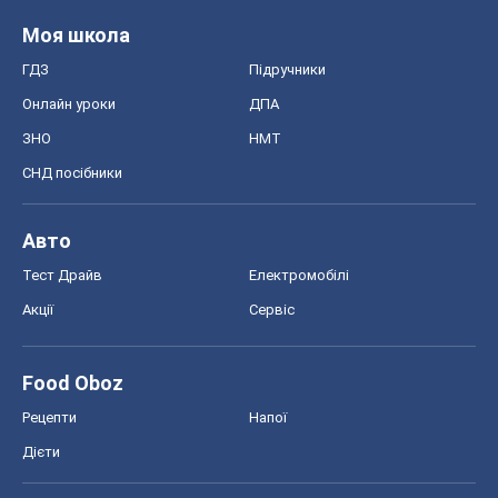
Моя школа
ГДЗ
Підручники
Онлайн уроки
ДПА
ЗНО
НМТ
СНД посібники
Авто
Тест Драйв
Електромобілі
Акції
Сервіс
Food Oboz
Рецепти
Напої
Дієти