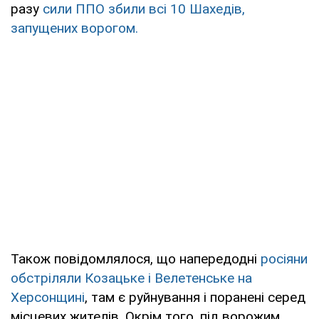
разу
сили ППО збили всі 10 Шахедів,
запущених ворогом.
Також повідомлялося, що напередодні
росіяни
обстріляли Козацьке і Велетенське на
Херсонщині
, там є руйнування і поранені серед
місцевих жителів. Окрім того, під ворожим