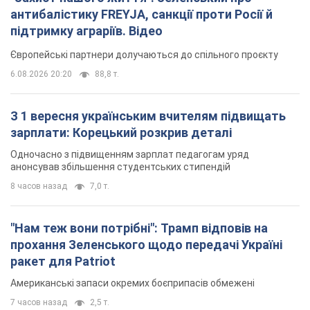
антибалістику FREYJA, санкції проти Росії й
підтримку аграріїв. Відео
Європейські партнери долучаються до спільного проєкту
6.08.2026 20:20
88,8 т.
З 1 вересня українським вчителям підвищать
зарплати: Корецький розкрив деталі
Одночасно з підвищенням зарплат педагогам уряд
анонсував збільшення студентських стипендій
8 часов назад
7,0 т.
"Нам теж вони потрібні": Трамп відповів на
прохання Зеленського щодо передачі Україні
ракет для Patriot
Американські запаси окремих боєприпасів обмежені
7 часов назад
2,5 т.