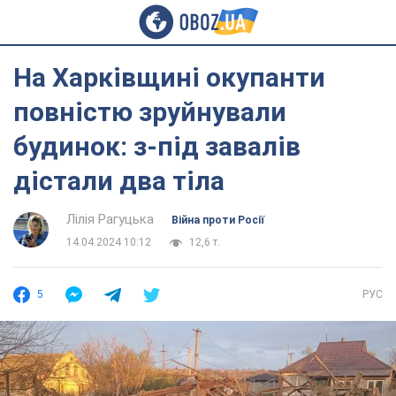
На Харківщині окупанти
повністю зруйнували
будинок: з-під завалів
дістали два тіла
Лілія Рагуцька
Війна проти Росії
14.04.2024 10:12
12,6 т.
5
РУС