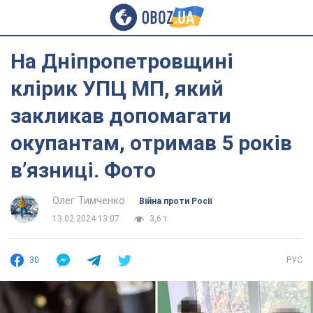
На Дніпропетровщині
клірик УПЦ МП, який
закликав допомагати
окупантам, отримав 5 років
в’язниці. Фото
Олег Тимченко
Війна проти Росії
13.02.2024 13:07
3,6 т.
30
РУС