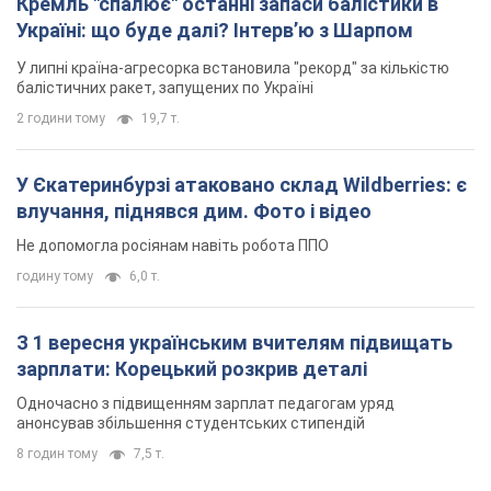
Кремль "спалює" останні запаси балістики в
Україні: що буде далі? Інтерв’ю з Шарпом
У липні країна-агресорка встановила "рекорд" за кількістю
балістичних ракет, запущених по Україні
2 години тому
19,7 т.
У Єкатеринбурзі атаковано склад Wildberries: є
влучання, піднявся дим. Фото і відео
Не допомогла росіянам навіть робота ППО
годину тому
6,0 т.
З 1 вересня українським вчителям підвищать
зарплати: Корецький розкрив деталі
Одночасно з підвищенням зарплат педагогам уряд
анонсував збільшення студентських стипендій
8 годин тому
7,5 т.