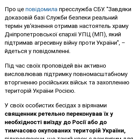
Про це
повідомила
пресслужба СБУ. "Завдяки
доказовій базі Служби безпеки реальний
термін ув’язнення отримав настоятель храму
Дніпропетровської єпархії УПЦ (МП), який
підтримав агресивну війну проти України", –
йдеться у повідомленні.
Під час своїх проповідей він активно
висловлював підтримку повномасштабному
вторгненню російських військ та захопленню
територій України Росією.
У своїх особистих бесідах з вірянами
священник ретельно переконував їх у
необхідності виїзду до Росії або до
тимчасово окупованих територій України,
підкреслюючи, що такий крок є важливим для