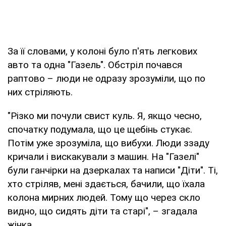
За її словами, у колоні було п'ять легкових
авто та одна "Газель". Обстріл почався
раптово – люди не одразу зрозуміли, що по
них стріляють.
"Різко ми почули свист куль. Я, якщо чесно,
спочатку подумала, що це щебінь стукає.
Потім уже зрозуміла, що вибухи. Люди ззаду
кричали і вискакували з машин. На "Газелі"
були ганчірки на дзеркалах та написи "Діти". Ті,
хто стріляв, мені здається, бачили, що їхала
колона мирних людей. Тому що через скло
видно, що сидять діти та старі", – згадала
жінка.