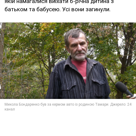
якій намагалися виїхати 6-річна дитина з
батьком та бабусею. Усі вони загинули.