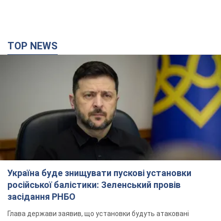
Україна буде знищувати пускові установки
російської балістики: Зеленський провів
засідання РНБО
Глава держави заявив, що установки будуть атаковані
10 часов назад
118,3 т.
У липні армія РФ втратила рекордну кількість
БпЛА, човнів і катерів: в Міноборони
оприлюднили статистику
Минулого місяця також зросли втрати РФ у живій силі, танках
та кількість уражень на великій відстані
8 часов назад
4,3 т.
"Потрібні швидкі та нестандартні підходи":