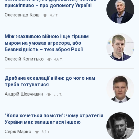
треба готуватися
Андрій Шевчишин
5,5 т.
"Коли хочеться помсти": чому стратегія
України має залишатися іншою
Серж Марко
6,1 т.
Всі думки
Про компанію
Команда
Правова інформація
Політика конфіденційності
Реклама на сайті
Документи