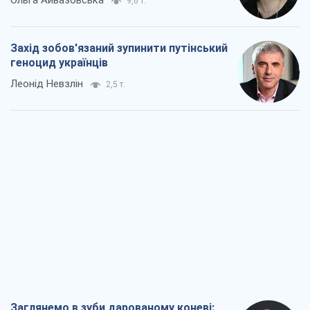
Заглянемо в зуби дарованому коневі:
прискіпливо – про допомогу Україні
Олександр Кірш
4,7 т.
Між жахливою війною і ще гіршим
миром на умовах агресора, або
Безвихідність – теж зброя Росії
Олексій Копитько
4,6 т.
Драбина ескалації війни: до чого нам