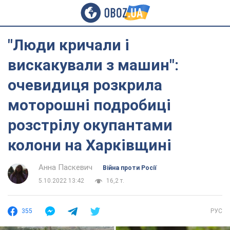
"Люди кричали і
вискакували з машин":
очевидиця розкрила
моторошні подробиці
розстрілу окупантами
колони на Харківщині
Анна Паскевич
Війна проти Росії
5.10.2022 13:42
16,2 т.
355
РУС