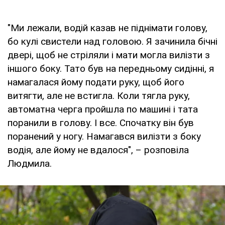
"Ми лежали, водій казав не піднімати голову,
бо кулі свистели над головою. Я зачинила бічні
двері, щоб не стріляли і мати могла вилізти з
іншого боку. Тато був на передньому сидінні, я
намагалася йому подати руку, щоб його
витягти, але не встигла. Коли тягла руку,
автоматна черга пройшла по машині і тата
поранили в голову. І все. Спочатку він був
поранений у ногу. Намагався вилізти з боку
водія, але йому не вдалося", – розповіла
Людмила.