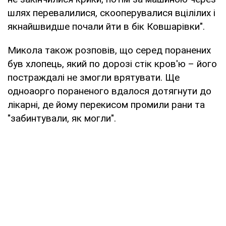
шлях перевалилися, скооперувалися вцілілих і
якнайшвидше почали йти в бік Ковшарівки".
Микола також розповів, що серед поранених
був хлопець, який по дорозі стік кров'ю – його
постраждалі не змогли врятувати. Ще
одноаорго пораненого вдалося дотягнути до
лікарні, де йому перекисом промили рани та
"забинтували, як могли".