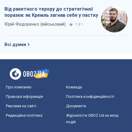
Про компанію
Команда
Правова інформація
Політика конфіденційності
Реклама на сайті
Документи
Редакційна політика
Журналісти OBOZ.UA на місці
подій
OBOZ.UA
Політика
Світ
Розслідування
Блоги
Суспільство
Регіони України