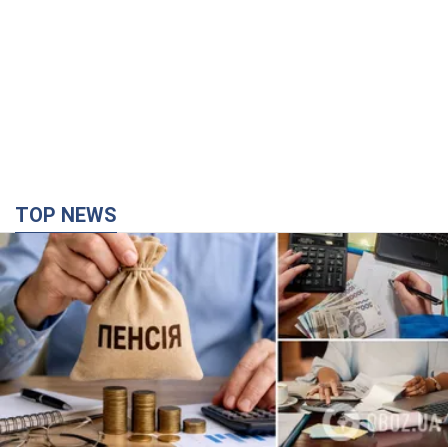
TOP NEWS
Українці "хакнули" Пенсійний фонд: виплати
масово підвищують через позови, але грошей
не вистачає
Як перераховують пенсії
4 години тому
92,2 т.
ВАКС обрав запобіжний захід експосолці