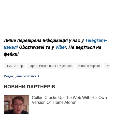
Лише перевірена інформація у нас у
Telegram-
каналі
Obozrevatel та у
Viber
. Не ведіться на
фейки!
ПВК Вагнер
Втрати Росії в війні з Україною
Війна в Україні
Росія
Редакційна політика