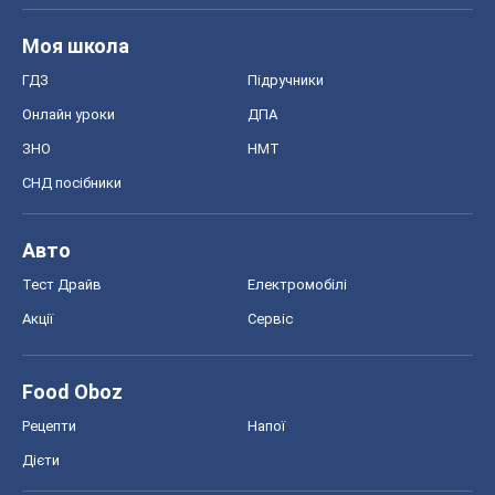
Авто
Тест Драйв
Електромобілі
Акції
Сервіс
Food Oboz
Рецепти
Напої
Дієти
Економіка
Ринки та компанії
Макроекономіка
MedOboz
Новини медицини
MAMACLUB