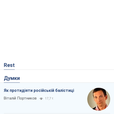
Rest
Думки
Як протидіяти російській балістиці
Віталій Портников
17,7 т.
Попри все, Київ вистоїть. Бо здатися
означає втратити все
Ольга Айвазовська
11,5 т.
Податкові перевірки після 1 серпня 2026
року: як горизонт контролю
скорочується з 6,5 до 3 років