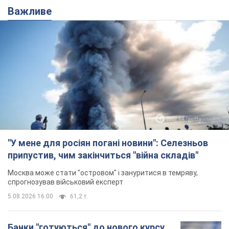
"У мене для росіян погані новини": Селезньов
припустив, чим закінчиться "війна складів"
Москва може стати "островом" і зануритися в темряву,
спрогнозував військовий експерт
5.08.2026 16:00
61,2 т.
Банки "готуються" до нового курсу
долара: українцям розповіли, чого
очікувати
Яким буде курс валюти в обмінниках
5.08.2026 23:12
121,2 т.
"Джипінг руйнує екосистеми, які
формувалися сотні років": у