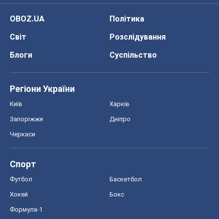
Київ
Харків
Запоріжжя
Дніпро
Черкаси
Спорт
Футбол
Баскетбол
Хокей
Бокс
Формула-1
Моя школа
ГДЗ
Підручники
Онлайн уроки
ДПА
ЗНО
НМТ
СНД посібники