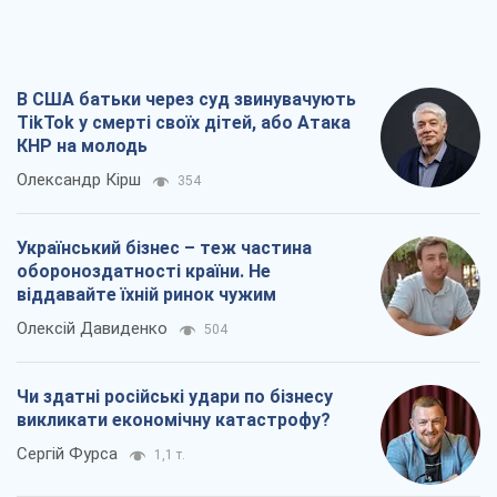
Український бізнес – теж частина
обороноздатності країни. Не
віддавайте їхній ринок чужим
Олексій Давиденко
504
Чи здатні російські удари по бізнесу
викликати економічну катастрофу?
Сергій Фурса
1,1 т.
Від ракетного терору до стратегічної
поразки: як Кремль загнав себе у пастку
Юрій Федоренко (військовий)
1,8 т.
Всі думки