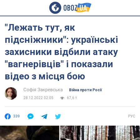
"Лежать тут, як
підсніжники": українські
захисники відбили атаку
"вагнерівців" і показали
відео з місця бою
Софія Закревська
Війна проти Росії
28.12.2022 02:05
67,6 т.
339
РУС