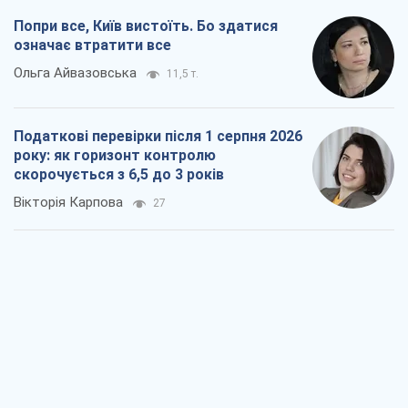
Вікторія Карпова
27
В США батьки через суд звинувачують
TikTok у смерті своїх дітей, або Атака
КНР на молодь
Олександр Кірш
354