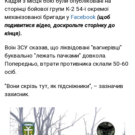
Кадри з місця бою були опубліковані на
сторінці бойової групи К-2 54-ї окремої
механізованої бригади у
Facebook
(щоб
подивитися відео, доскрольте сторінку до
кінця).
Воїн ЗСУ сказав, що ліквідовані "вагнерівці"
буквально "лежать пачками" довкола.
Попередньо, втрати противника склали 50-60
осіб.
"Вони скрізь тут, як підсніжники", – зазначив
захисник.