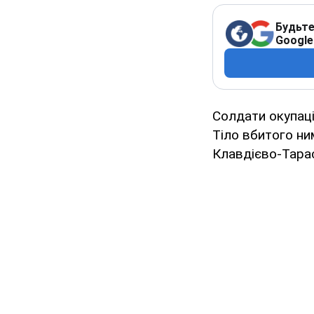
Будьте
Google
Солдати окупацій
Тіло вбитого ни
Клавдієво-Тара