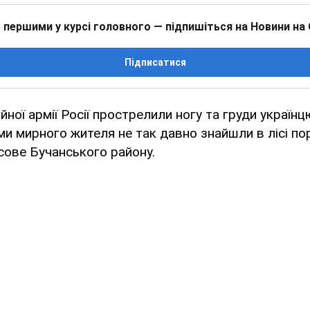
 першими у курсі головного — підпишіться на Новини на
Підписатися
ної армії Росії прострелили ногу та груди українц
ми мирного жителя не так давно знайшли в лісі по
сове Бучанського району.