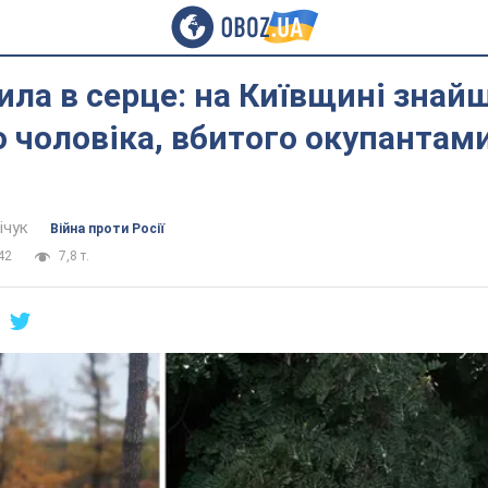
ила в серце: на Київщині знай
 чоловіка, вбитого окупантами
ічук
Війна проти Росії
42
7,8 т.