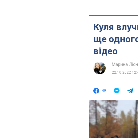
Куля влуч
ще одного
відео
Марина Лісн
22.10.2022 12:
49