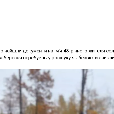
го найшли документи на ім’я 48-річного жителя се
нця березня перебував у розшуку як безвісти зникли