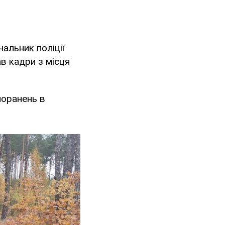
альник поліції
ав кадри з місця
поранень в