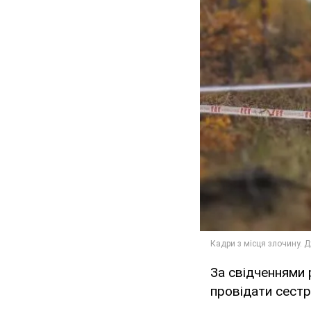
За свідченнями р
провідати сестр