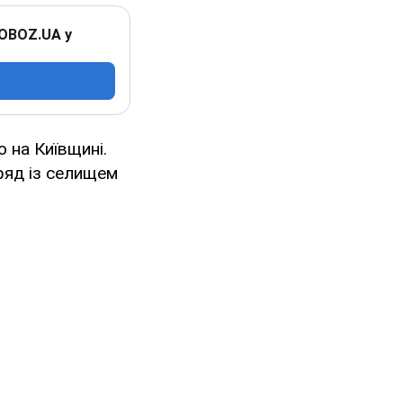
 OBOZ.UA у
ю на Київщині.
ряд із селищем