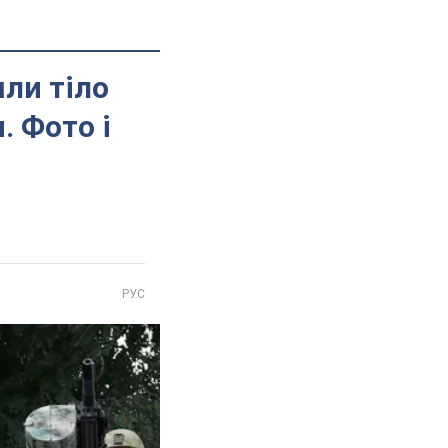
шли тіло
. Фото і
РУС