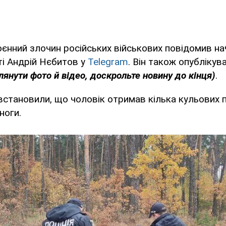
єнний злочин російських військових повідомив нач
ті Андрій Нєбитов у
Telegram
. Він також опублікув
янути фото й відео, доскрольте новину до кінця)
.
становили, що чоловік отримав кілька кульових 
ноги.