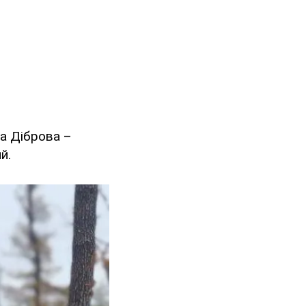
ла Діброва –
й.