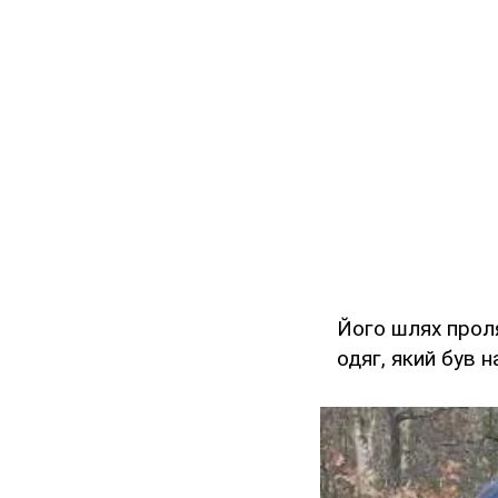
Його шлях проля
одяг, який був н