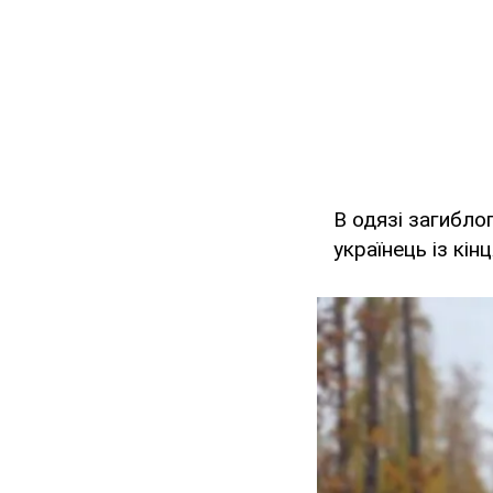
В одязі загибло
українець із кі