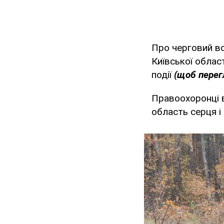
Про черговий во
Київської облас
події
(щоб перегл
Правоохоронці в
область серця і 