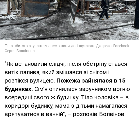
"Як встановили слідчі, після обстрілу стався
витік палива, який змішався зі снігом і
розтікся вулицею.
Пожежа зайнялася в 15
будинках.
Сімʼя опинилася заручником вогню
всередині свого ж будинку. Тіло чоловіка – в
коридорі будинку, мама з дітьми намагалася
врятуватися в ванній", – розповів Болвінов.