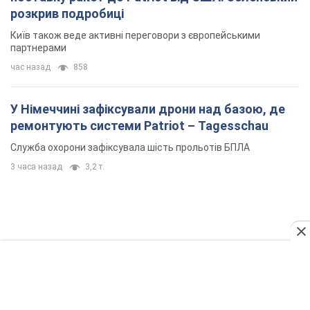
розкрив подробиці
Київ також веде активні переговори з європейськими
партнерами
час назад
858
У Німеччині зафіксували дрони над базою, де
ремонтують системи Patriot – Tagesschau
Служба охорони зафіксувала шість прольотів БПЛА
3 часа назад
3,2 т.