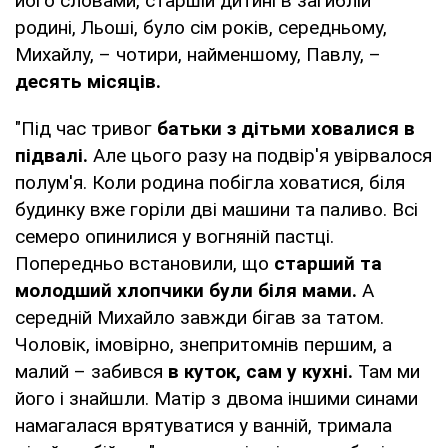
його словами, старшій дитині в загиблій
родині, Льоші, було сім років, середньому,
Михайлу, – чотири, найменшому, Павлу, –
десять місяців.
"Під час тривог
батьки з дітьми ховалися в
підвалі.
Але цього разу на подвір'я увірвалося
полум'я. Коли родина побігла ховатися, біля
будинку вже горіли дві машини та паливо. Всі
семеро опинилися у вогняній пастці.
Попередньо встановили, що
старший та
молодший хлопчики були біля мами.
А
середній Михайло завжди бігав за татом.
Чоловік, імовірно, знепритомнів першим, а
малий – забився
в куток, сам у кухні.
Там ми
його і знайшли. Матір з двома іншими синами
намагалася врятуватися у ванній, тримала