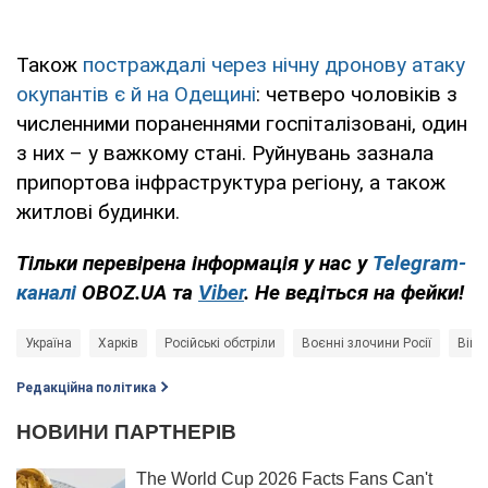
Також
постраждалі через нічну дронову атаку
окупантів є й на Одещині
: четверо чоловіків з
численними пораненнями госпіталізовані, один
з них – у важкому стані. Руйнувань зазнала
припортова інфраструктура регіону, а також
житлові будинки.
Тільки перевірена інформація у нас у
Telegram-
каналі
OBOZ.UA та
Viber
. Не ведіться на фейки!
Україна
Харків
Російські обстріли
Воєнні злочини Росії
Війна
Редакційна політика