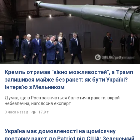
Кремль отримав "вікно можливостей", а Трамп
залишився майже без ракет: як бути Україні?
Інтерв’ю з Мельником
Думка, що в Росії закінчаться балістичні ракети, вкрай
небезпечна, наголосив експерт
3 часа назад
17,9 т.
Україна має домовленості на щомісячну
поставку ракет до Patriot від США: Зеленський