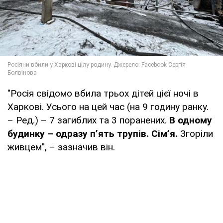
"Росія свідомо вбила трьох дітей цієї ночі в
Харкові. Усього на цей час (на 9 годину ранку.
– Ред.) – 7 загиблих та 3 поранених.
В одному
будинку – одразу пʼять трупів.
Сімʼя.
Згоріли
живцем", – зазначив він.