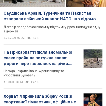
Саудівська Аравія, Туреччина та Пакистан
створили азійський аналог НАТО: що відомо
Договір передбачає взаємну підтримку у разі нападу на одну
з держав
8.08.2026 00:22
4,7 т.
На Прикарпатті після аномальної
спеки пройшла потужна злива:
дороги перетворились на річки.
Відео
Негода накрила Івано-Франківщину та
курортний Буковель
5 часов назад
10,4 т.
Хорватія принизила збірну Росії зі
спортивної гімнастики, офіційно не