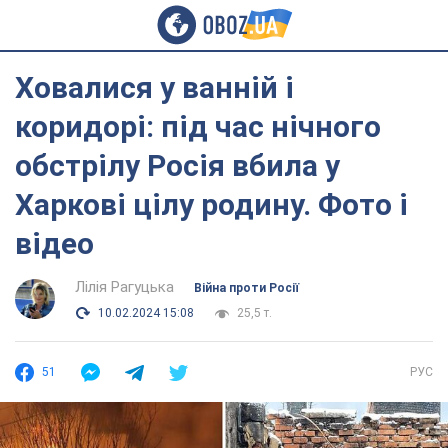
Ховалися у ванній і
коридорі: під час нічного
обстрілу Росія вбила у
Харкові цілу родину. Фото і
відео
Лілія Рагуцька
Війна проти Росії
10.02.2024 15:08
25,5 т.
51
РУС