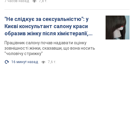
7 часов назад
7,8 т.
"Не слідкує за сексуальністю": у
Києві консультант салону краси
образив жінку після хімієтерапії,
розгорівся скандал. Фото
Працівник салону почав надавати оцінку
зовнішності жінки, сказавши, що вона носить
"чоловічу стрижку"
16 минут назад
7,6 т.