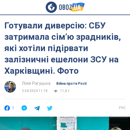
Готували диверсію: СБУ
затримала сім’ю зрадників,
які хотіли підірвати
залізничні ешелони ЗСУ на
Харківщині. Фото
Лілія Рагуцька
Війна проти Росії
3.04.2024 11:18
11,8 т.
1
РУС