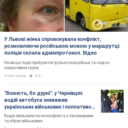
У Львові жінка спровокувала конфлікт,
розмовляючи російською мовою у маршрутці:
поліція склала адмінпротокол. Відео
На місце події прибули патрульні поліцейські та слідчо-
оперативна група
4 часа назад
8,0 т.
"Воюють, бо дурні": у Чернівцях
водій автобуса зневажив
українських військових і поплатився.
Відео
Водія звільнили після конфлікту з пасажирами
та образ військових