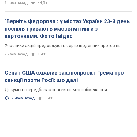
3 часа назад
44,5 т.
"Верніть Федорова": у містах України 23-й день
поспіль тривають масові мітинги з
картонками. Фото і відео
Учасники акцій продовжують серію щоденних протестів
2 часа назад
1,4 т.
Сенат США схвалив законопроєкт Грема про
санкції проти Росії: що далі
Документ передбачає нові економічні обмеження
2 часа назад
3,4 т.