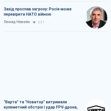
Захід проспав загрозу: Росія може
перевірити НАТО війною
Леонід Невзлін
2,2 т.
"Варта" та "Новатор" витримали
кулеметний обстріл і удар FPV-дрона,