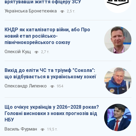
врятувавши життя офіцеру ЗСУ
Українська Бронетехніка
2,5 т.
КНДР як каталізатор війни, або Про
новий етап російсько-
північнокорейського союзу
Олексій Кущ
2,7 т.
Вихід до еліти ЧС та тріумф "Сокола":
що відбувається в українському хокеї
Олександр Липенко
954
Що очікує українців у 2026–2028 роках?
Головні висновки з нових прогнозів від
НБУ
Василь Фурман
19,5 т.