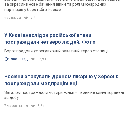
та окреслив нове бачення війни та ролі міжнародних
партнерів у боротьбі з Росією
час назад
5,4 т.
У Києві внаслідок російської атаки
постраждали четверо людей. Фото
Ворог продовжує регулярний ракетний терор столиці
час назад
12,9 т.
Росіяни атакували дроном лікарню у Херсоні:
постраждали медпрацівниці
Загалом постраждали чотири жінки – і вони не єдині поранені
за добу
7 часов назад
3,2 т.