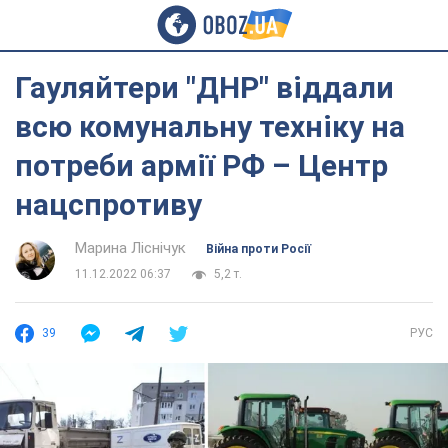
Гауляйтери "ДНР" віддали
всю комунальну техніку на
потреби армії РФ – Центр
нацспротиву
Марина Ліснічук
Війна проти Росії
11.12.2022 06:37
5,2 т.
39
РУС