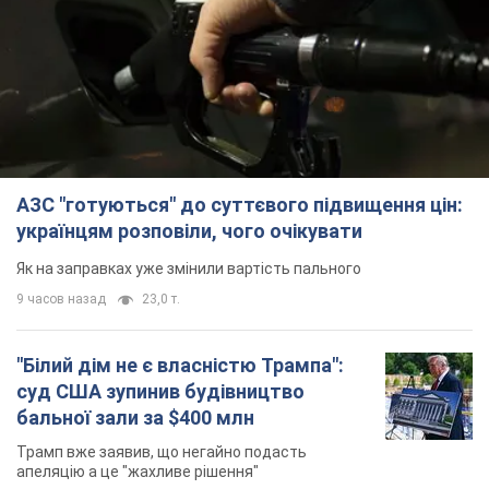
АЗС "готуються" до суттєвого підвищення цін:
українцям розповіли, чого очікувати
Як на заправках уже змінили вартість пального
9 часов назад
23,0 т.
"Білий дім не є власністю Трампа":
суд США зупинив будівництво
бальної зали за $400 млн
Трамп вже заявив, що негайно подасть
апеляцію а це "жахливе рішення"