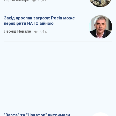
Сергій Місюра
10,4 т.
Захід проспав загрозу: Росія може
перевірити НАТО війною
Леонід Невзлін
4,4 т.
"Варта" та "Новатор" витримали