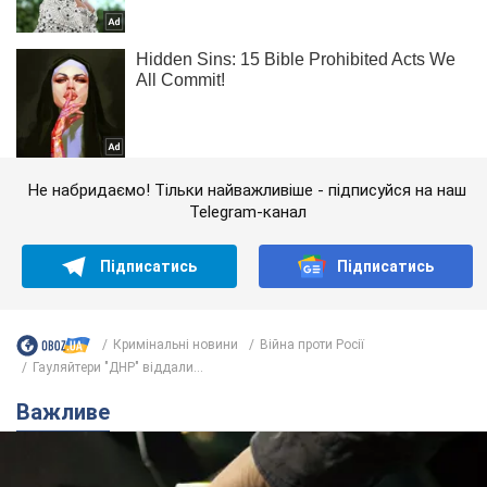
Не набридаємо! Тільки найважливіше - підписуйся на наш
Telegram-канал
Підписатись
Підписатись
Кримінальні новини
Війна проти Росії
Гауляйтери "ДНР" віддали...
Важливе