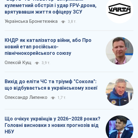
кулеметний обстріл і удар FPV-дрона,
врятувавши життя офіцеру ЗСУ
Українська Бронетехніка
3,8 т.
КНДР як каталізатор війни, або Про
новий етап російсько-
північнокорейського союзу
Олексій Кущ
3,9 т.
Вихід до еліти ЧС та тріумф "Сокола":
що відбувається в українському хокеї
Олександр Липенко
1,7 т.
Що очікує українців у 2026–2028 роках?
Головні висновки з нових прогнозів від
НБУ