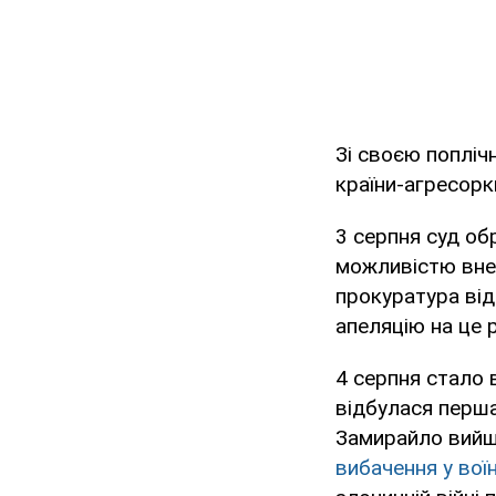
Зі своєю попліч
країни-агресорк
3 серпня суд об
можливістю внес
прокуратура від
апеляцію на це 
4 серпня стало 
відбулася перша
Замирайло вийшо
вибачення у воїн