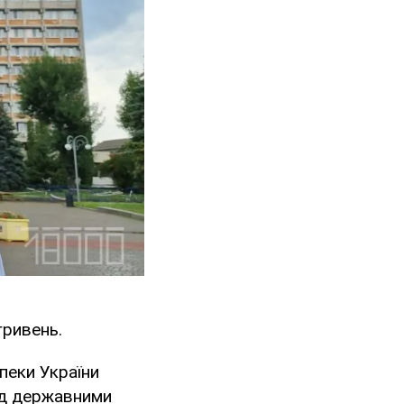
гривень.
пеки України
над державними