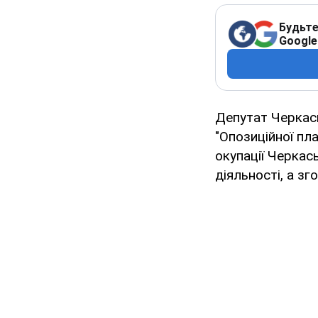
Будьте
Google
Депутат Черкась
"Опозиційної пл
окупації Черкас
діяльності, а зг