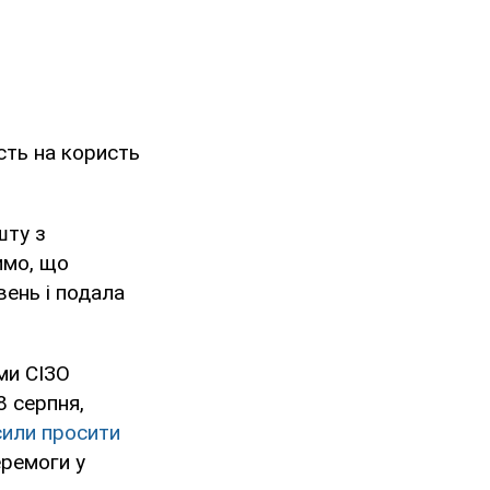
сть на користь
шту з
имо, що
вень і подала
ами СІЗО
8 серпня,
сили просити
еремоги у