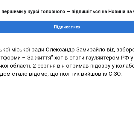
 першими у курсі головного — підпишіться на Новини на
Підписатися
кої міської ради Олександр Замирайло від забор
атформи – За життя" хотів стати гауляйтером РФ у
ької області. 2 серпня він отримав підозру у колаб
одом стало відомо, що політик вийшов із СІЗО.