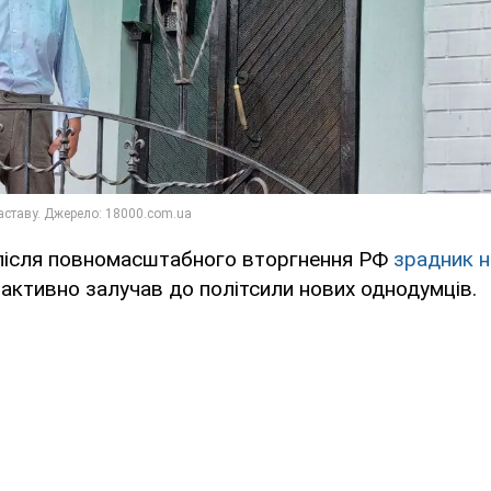
після повномасштабного вторгнення РФ
зрадник н
а активно залучав до політсили нових однодумців.