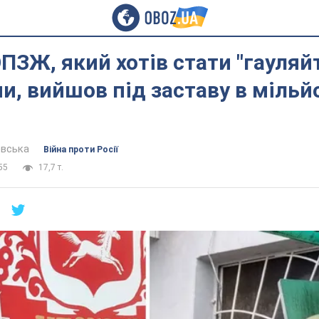
ПЗЖ, який хотів стати "гауляй
, вийшов під заставу в мільй
евська
Війна проти Росії
55
17,7 т.