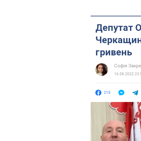
Депутат О
Черкащини
гривень
Софія Закр
16.08.2022 23:
215