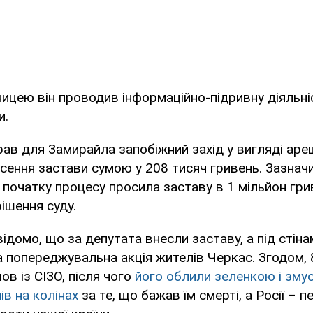
ницею він проводив інформаційно-підривну діяльні
и.
рав для Замирайла запобіжний захід у вигляді аре
ення застави сумою у 208 тисяч гривень. Зазнач
 початку процесу просила заставу в 1 мільйон гри
рішення суду.
відомо, що за депутата внесли заставу, а під стін
 попереджувальна акція жителів Черкас. Згодом, 
в із СІЗО, після чого
його облили зеленкою і зму
ів на колінах
за те, що бажав їм смерті, а Росії – п