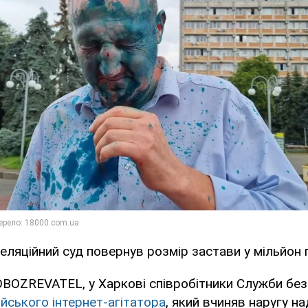
еляційний суд повернув розмір застави у мільйон 
BOZREVATEL, у Харкові співробітники Служби без
йського інтернет-агітатора
, який вчиняв наругу 