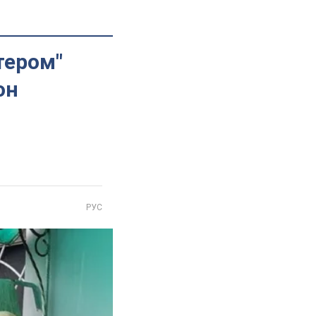
тером"
он
РУС