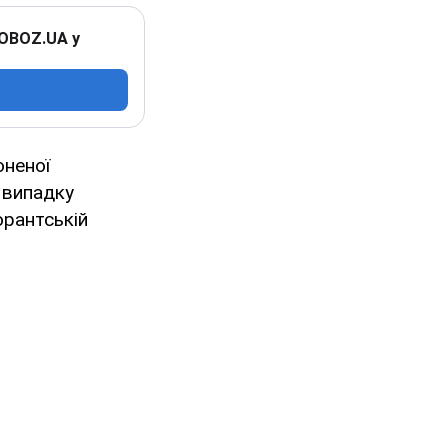
 OBOZ.UA у
оненої
 випадку
орантській