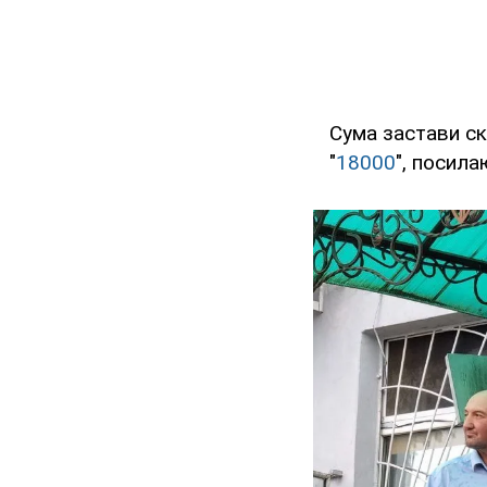
Сума застави ск
"
18000
", посил