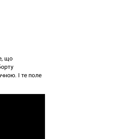
е, що
борту
чною. І те поле