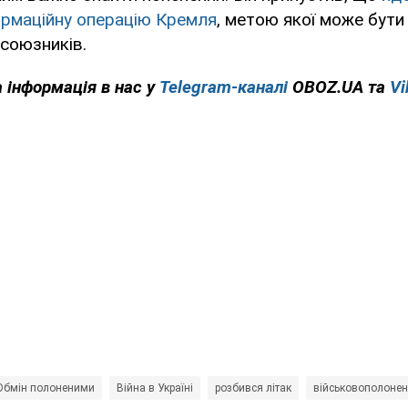
ормаційну операцію Кремля
, метою якої може бути
ї союзників.
а інформація в нас у
Telegram-каналі
OBOZ.UA та
Vi
Обмін полоненими
Війна в Україні
розбився літак
військовополонен