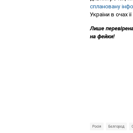
сплановану інф
України в очах ї
Лише
перевірен
на фейки!
Росія
Бєлгород