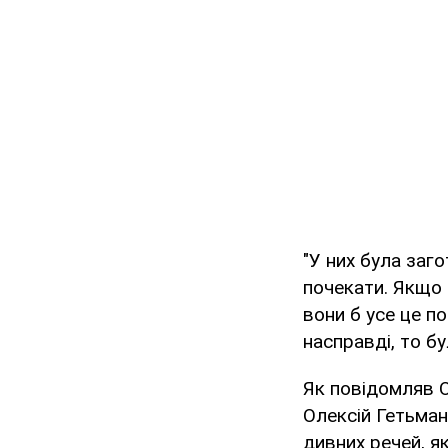
"У них була заг
почекати. Якщо 
вони б усе це п
насправді, то бу
Як повідомляв O
Олексій Гетьман
дивних речей, я