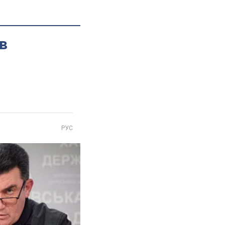
в
РУС