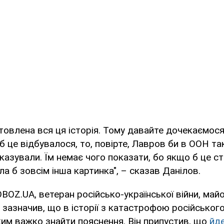
отовлена вся ця історія. Тому давайте дочекаємос
б це відбувалося, то, повірте, Лавров би в ООН та
оказували. Їм немає чого показати, бо якщо б це с
ла б зовсім інша картинка", – сказав Данілов.
BOZ.UA, ветеран російсько-української війни, май
 зазначив, що в історії з катастрофою російського 
ким важко знайти пояснення. Він припустив, що
йд