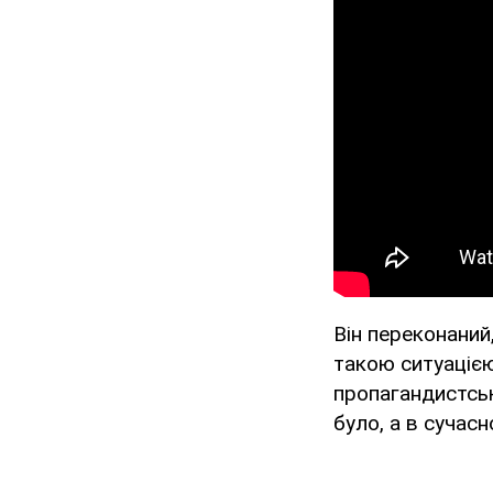
Він переконаний
такою ситуацією
пропагандистськ
було, а в сучас