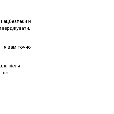
 нацбезпеки й
стверджувати,
і, я вам точно
ала після
, що