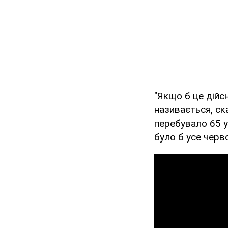
"Якщо б це дійсн
називається, ск
перебувало 65 у
було б усе черво