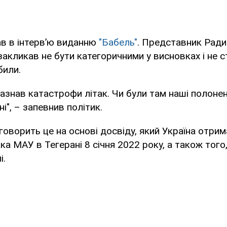
ав в інтерв’ю виданню
"Бабель"
. Представник Ради
акликав не бути категоричними у висновках і не 
били.
 зазнав катастрофи літак. Чи були там наші полонен
і", – запевнив політик.
 говорить це на основі досвіду, який Україна отрим
ка МАУ в Тегерані 8 січня 2022 року, а також того
і.