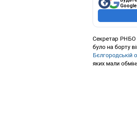
Google
Секретар РНБО О
було на борту в
Бєлгородській о
яких мали обмін