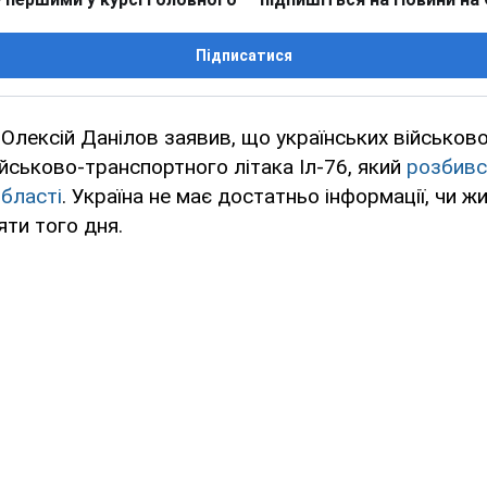
Підписатися
лексій Данілов заявив, що українських військов
ійськово-транспортного літака Іл-76, який
розбився
бласті
. Україна не має достатньо інформації, чи жи
яти того дня.