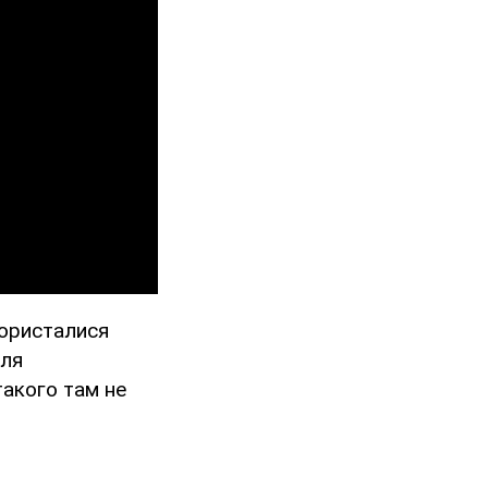
користалися
для
такого там не