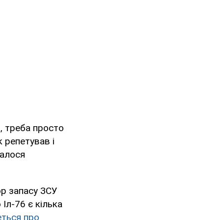
я, треба просто
к репетував і
талося
ор запасу ЗСУ
Іл-76 є кілька
еться про