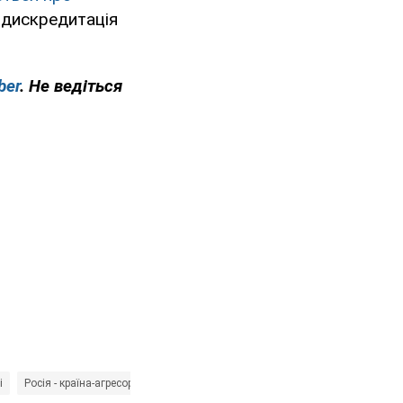
 дискредитація
ber
. Не ведіться
і
Росія - країна-агресор
РНБО
Олексій Данілов