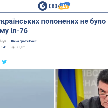
українських полонених не було 
му Іл-76
ічук
Війна проти Росії
10:40
23,8 т.