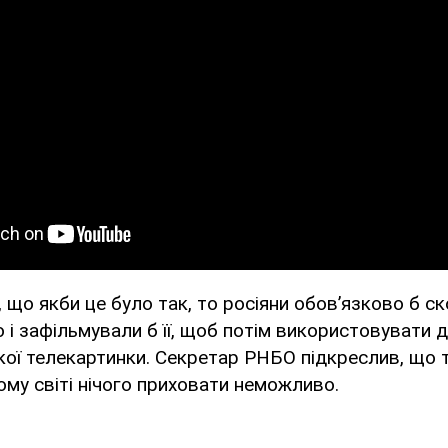
, що якби це було так, то росіяни обов’язково б с
 і зафільмували б її, щоб потім використовувати 
ої телекартинки. Секретар РНБО підкреслив, що 
ному світі нічого приховати неможливо.