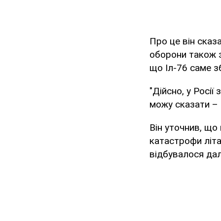
Про це він сказ
оборони також з
що Іл-76 саме з
"Дійсно, у Росії
можу сказати – н
Він уточнив, що
катастрофи літа
відбувалося дал