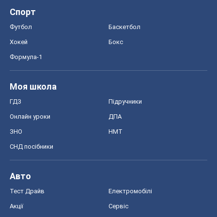
Спорт
Футбол
Баскетбол
Хокей
Бокс
Формула-1
Моя школа
ГДЗ
Підручники
Онлайн уроки
ДПА
ЗНО
НМТ
СНД посібники
Авто
Тест Драйв
Електромобілі
Акції
Сервіс