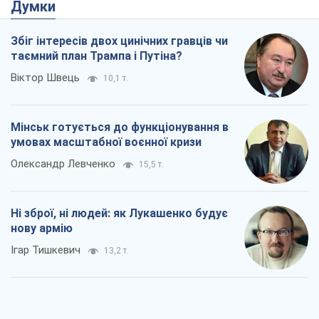
Думки
Збіг інтересів двох цинічних гравців чи
таємний план Трампа і Путіна?
Віктор Швець
10,1 т.
Мінськ готується до функціонування в
умовах масштабної воєнної кризи
Олександр Левченко
15,5 т.
Ні зброї, ні людей: як Лукашенко будує
нову армію
Ігар Тишкевич
13,2 т.