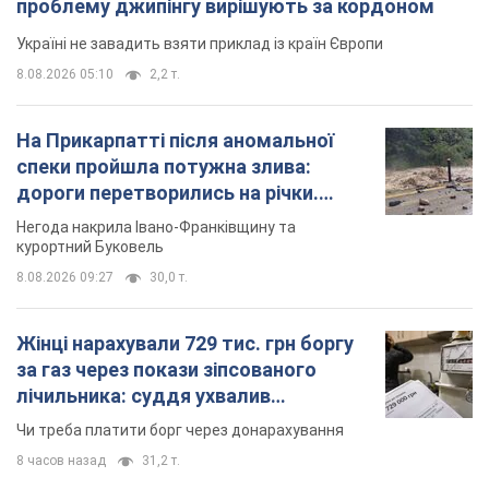
проблему джипінгу вирішують за кордоном
Україні не завадить взяти приклад із країн Європи
8.08.2026 05:10
2,2 т.
На Прикарпатті після аномальної
спеки пройшла потужна злива:
дороги перетворились на річки.
Відео
Негода накрила Івано-Франківщину та
курортний Буковель
8.08.2026 09:27
30,0 т.
Жінці нарахували 729 тис. грн боргу
за газ через покази зіпсованого
лічильника: суддя ухвалив
неочікуване рішення
Чи треба платити борг через донарахування
8 часов назад
31,2 т.