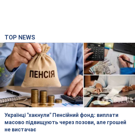
Українці "хакнули" Пенсійний фонд: виплати
масово підвищують через позови, але грошей
не вистачає
Як перераховують пенсії
4 години тому
86,7 т.
ВАКС обрав запобіжний захід експосолці
України у США Стефанішиній: що відомо про
справу
Суд не повністю задовольнив клопотання прокуратури
29 хвилин тому
2,7 т.