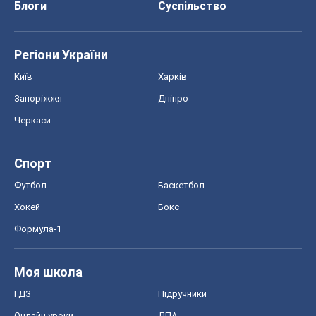
Футбол
Баскетбол
Хокей
Бокс
Формула-1
Моя школа
ГДЗ
Підручники
Онлайн уроки
ДПА
ЗНО
НМТ
СНД посібники
Авто
Тест Драйв
Електромобілі
Акції
Сервіс
Food Oboz