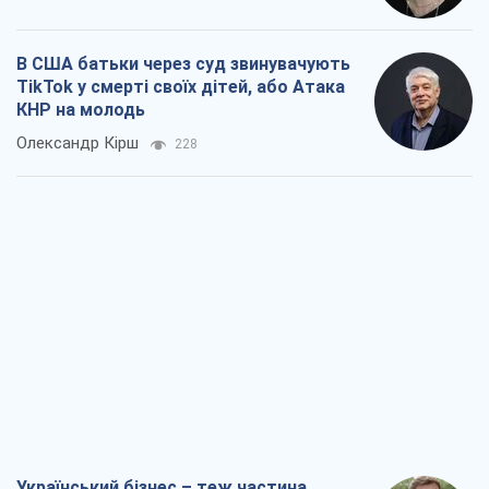
Український бізнес – теж частина
обороноздатності країни. Не
віддавайте їхній ринок чужим
Олексій Давиденко
387
Чи здатні російські удари по бізнесу
викликати економічну катастрофу?
Сергій Фурса
870
Від ракетного терору до стратегічної