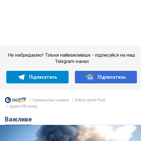
Кримінальні новини
Війна проти Росії
Армія РФ знову...
Важливе
"У мене для росіян погані новини": Селезньов
припустив, чим закінчиться "війна складів"
Москва може стати "островом" і зануритися в темряву,