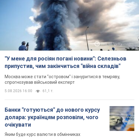
спрогнозував військовий експерт
5.08.2026 16:00
61,1 т.
Банки "готуються" до нового курсу
долара: українцям розповіли, чого
очікувати
Яким буде курс валюти в обмінниках
12 годин тому
120,5 т.
"Джипінг руйнує екосистеми, які
формувалися сотні років": у
Greenpeace забили на сполох
У високогір'ї розташовані альпійські та
субальпійські луки – рідкісні природні
комплекси, які формувалися протягом сотень років
12 годин тому
1,6 т.