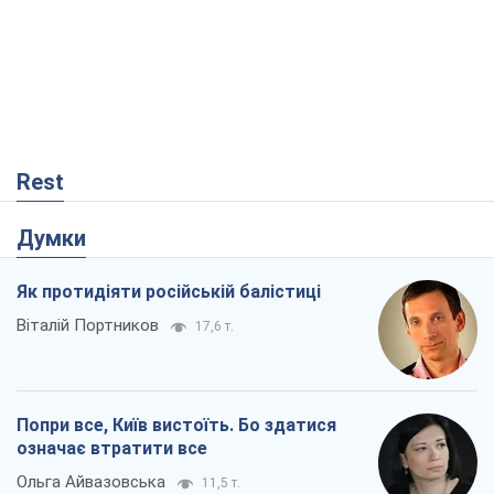
Як протидіяти російській балістиці
Віталій Портников
17,6 т.
Попри все, Київ вистоїть. Бо здатися
означає втратити все
Ольга Айвазовська
11,5 т.
В США батьки через суд звинувачують
TikTok у смерті своїх дітей, або Атака
КНР на молодь
Олександр Кірш
228