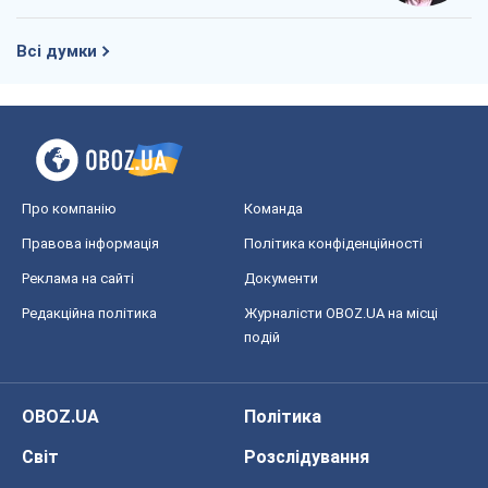
Редакційна політика
Журналісти OBOZ.UA на місці
подій
OBOZ.UA
Політика
Світ
Розслідування
Блоги
Суспільство
Регіони України
Київ
Харків
Запоріжжя
Дніпро
Черкаси
Спорт