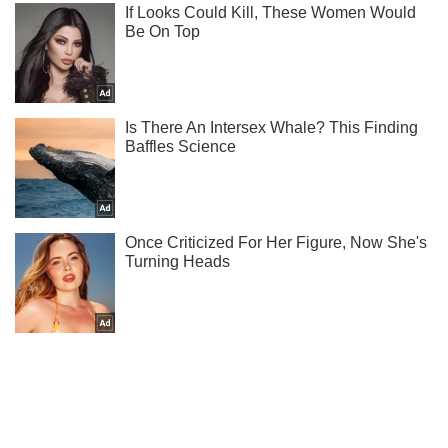
Не набридаємо! Тільки найважливіше - підписуйся на наш
Telegram-канал
Підписатись
Підписатись