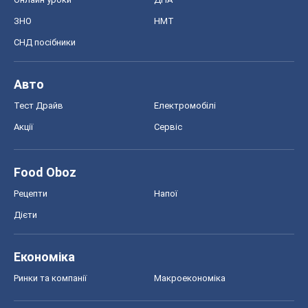
Рецепти
Напої
Дієти
Економіка
Ринки та компанії
Макроекономіка
MedOboz
Новини медицини
MAMACLUB
Шоу
Афіша
Плітки
Краса
Мода
Жіночий журнал