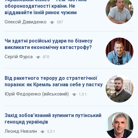
поразки: як Кремль загнав себе у пастку
Юрій Федоренко (військовий)
1,5 т.
Захід зобов'язаний зупинити путінський
геноцид українців
Леонід Невзлін
5,5 т.
Всі думки
Про компанію
Команда
Правова інформація
Політика конфіденційності
Реклама на сайті
Документи