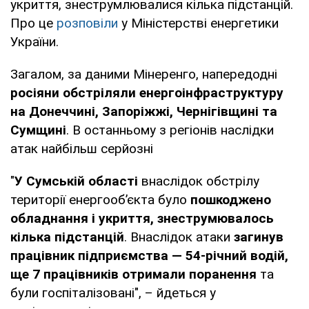
укриття, знеструмлювалися кілька підстанцій.
Про це
розповіли
у Міністерстві енергетики
України.
Загалом, за даними Мінеренго, напередодні
росіяни обстріляли енергоінфраструктуру
на Донеччині, Запоріжжі, Чернігівщині та
Сумщині
. В останньому з регіонів наслідки
атак найбільш серйозні
"
У Сумській області
внаслідок обстрілу
території енергообʼєкта було
пошкоджено
обладнання і укриття, знеструмювалось
кілька підстанцій
. Внаслідок атаки
загинув
працівник підприємства — 54-річний водій,
ще 7 працівників отримали поранення
та
були госпіталізовані", – йдеться у