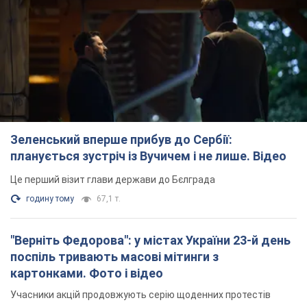
Зеленський вперше прибув до Сербії:
планується зустріч із Вучичем і не лише. Відео
Це перший візит глави держави до Бєлграда
годину тому
67,1 т.
"Верніть Федорова": у містах України 23-й день
поспіль тривають масові мітинги з
картонками. Фото і відео
Учасники акцій продовжують серію щоденних протестів