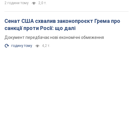
2 години тому
2,0 т.
Сенат США схвалив законопроєкт Грема про
санкції проти Росії: що далі
Документ передбачає нові економічні обмеження
годину тому
4,2 т.