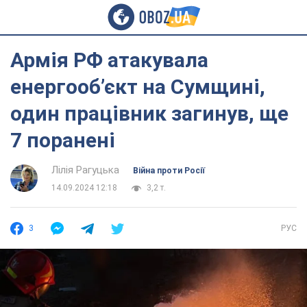
Армія РФ атакувала
енергообʼєкт на Сумщині,
один працівник загинув, ще
7 поранені
Лілія Рагуцька
Війна проти Росії
14.09.2024 12:18
3,2 т.
3
РУС