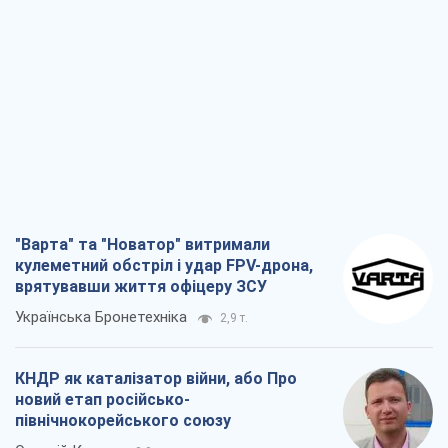
"Варта" та "Новатор" витримали
кулеметний обстріл і удар FPV-дрона,
врятувавши життя офіцеру ЗСУ
Українська Бронетехніка
2,9 т.
КНДР як каталізатор війни, або Про
новий етап російсько-
північнокорейського союзу