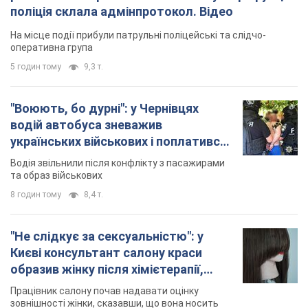
поліція склала адмінпротокол. Відео
На місце події прибули патрульні поліцейські та слідчо-
оперативна група
5 годин тому
9,3 т.
"Воюють, бо дурні": у Чернівцях
водій автобуса зневажив
українських військових і поплатився.
Відео
Водія звільнили після конфлікту з пасажирами
та образ військових
8 годин тому
8,4 т.
"Не слідкує за сексуальністю": у
Києві консультант салону краси
образив жінку після хімієтерапії,
розгорівся скандал. Фото
Працівник салону почав надавати оцінку
зовнішності жінки, сказавши, що вона носить