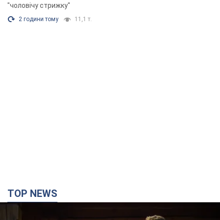
"чоловічу стрижку"
2 години тому
11,1 т.
TOP NEWS