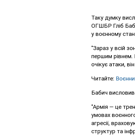
Таку думку висл
ОГШБР Гліб Баби
у воєнному стані
"Зараз у всій з
першим рівнем. 
очікує атаки, ві
Читайте:
Воєнни
Бабич висловив 
"Армія — це тре
умовах воєнного
агресії, врахов
структур та інф