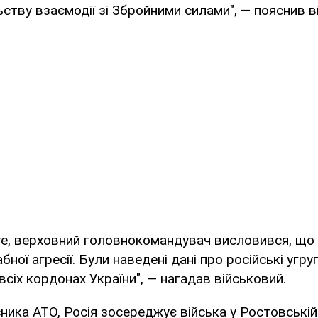
ьству взаємодії зі Збройними силами", — пояснив ві
те, верховний головнокомандувач висловився, що
ої агресії. Були наведені дані про російські угруп
всіх кордонах України", — нагадав військовий.
ника АТО, Росія зосереджує війська у Ростовській 