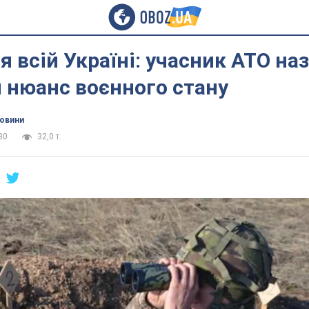
я всій Україні: учасник АТО на
 нюанс воєнного стану
новини
30
32,0 т.