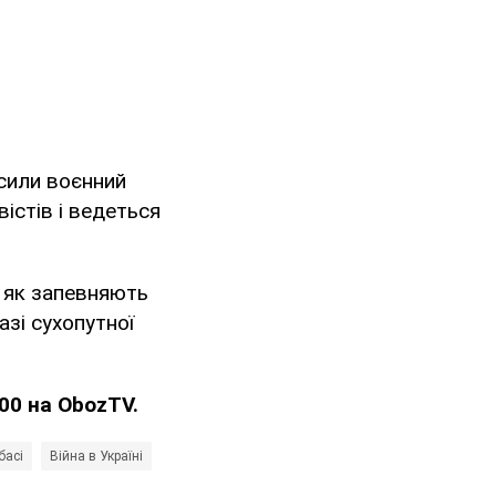
осили воєнний
істів і ведеться
, як запевняють
зі сухопутної
:00 на
ObozTV
.
басі
Війна в Україні
воєнний стан
Збройні Сили України
Гліб Ба