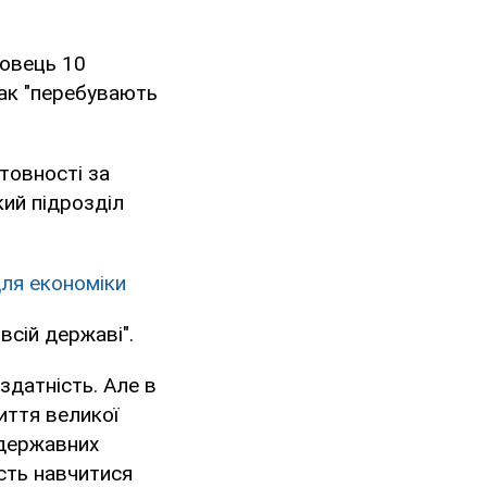
овець 10
так "перебувають
отовності за
кий підрозділ
для економіки
всій державі".
здатність. Але в
иття великої
 державних
сть навчитися