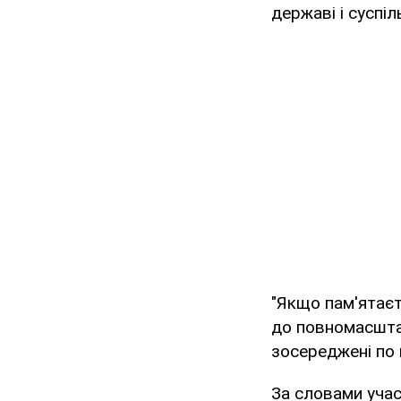
державі і суспіл
"Якщо пам'ятає
до повномасштабн
зосереджені по 
За словами учас