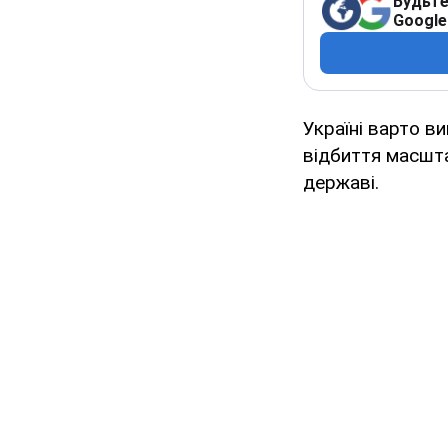
Будьте
Google
Україні варто в
відбиття масштаб
державі.