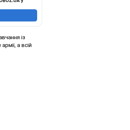
 OBOZ.UA у
авчання із
армії, а всій