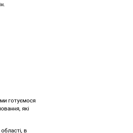
н.
 ми готуємося
овання, які
області, в