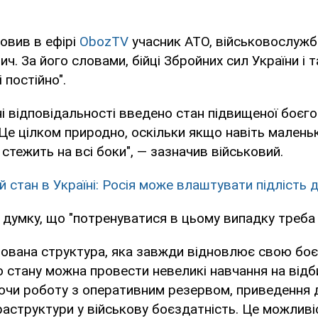
овив в ефірі
ObozTV
учасник АТО, військовослужб
ч. За його словами, бійці Збройних сил України і 
 постійно".
оні відповідальності введено стан підвищеної боєг
Це цілком природно, оскільки якщо навіть малень
н стежить на всі боки", — зазначив військовий.
й стан в Україні: Росія може влаштувати підлість 
думку, що "потренуватися в цьому випадку треба 
нована структура, яка завжди відновлює свою боє
 стану можна провести невеликі навчання на відб
уючи роботу з оперативним резервом, приведення
раструктури у військову боєздатність. Це можливі