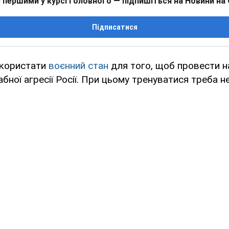
 першими у курсі головного — підпишіться на Новини на
Підписатися
икористати
воєнний стан
для того, щоб провести н
ної агресії Росії. При цьому тренуватися треба не 