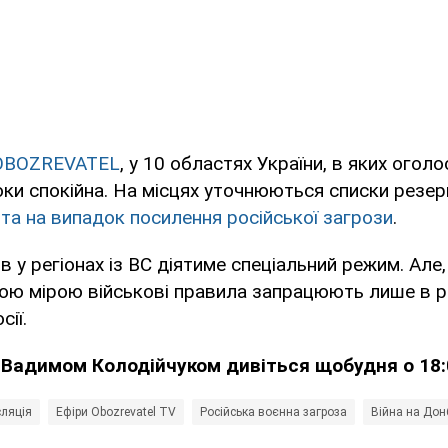
OBOZREVATEL
, у 10 областях України, в яких огол
поки спокійна. На місцях уточнюються списки резерв
та на випадок посилення російської загрози
.
в у регіонах із ВС діятиме спеціальний режим. Але
ою мірою військові правила запрацюють лише в ра
сії.
 Вадимом Колодійчуком дивіться щобудня о 18
сляція
Ефіри Obozrevatel TV
Російська воєнна загроза
Війна на Дон