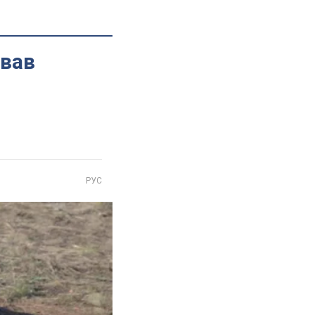
звав
РУС