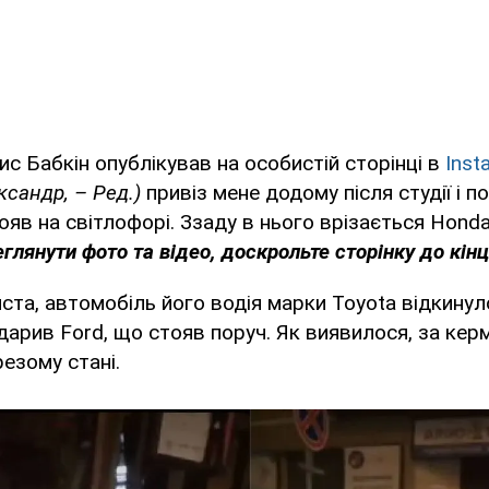
ис Бабкін опублікував на особистій сторінці в
Inst
ксандр, – Ред.)
привіз мене додому після студії і 
ояв на світлофорі. Ззаду в нього врізається Honda
глянути фото та відео, доскрольте сторінку до кінц
ста, автомобіль його водія марки Toyota відкинул
 вдарив Ford, що стояв поруч. Як виявилося, за ке
резому стані.