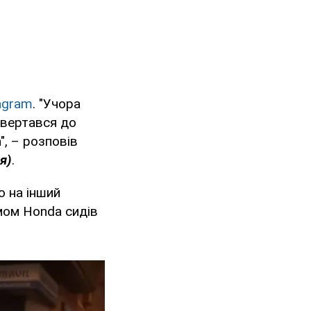
agram
. "Учора
повертався до
", – розповів
я)
.
о на інший
рмом Honda сидів