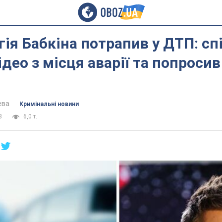
гія Бабкіна потрапив у ДТП: сп
ідео з місця аварії та попросив
ева
Кримінальні новини
8
6,0 т.