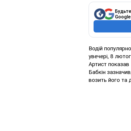
Будьте
Google
Водій популярно
увечері, 8 люто
Артист показав 
Бабкін зазначив,
возить його та д