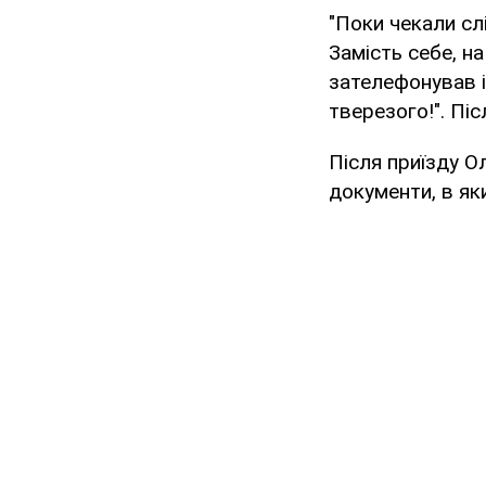
"Поки чекали сл
Замість себе, н
зателефонував і 
тверезого!". Пі
Після приїзду О
документи, в яки