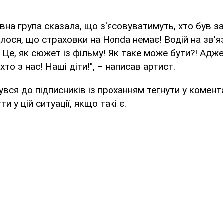
вна група сказала, що з'ясовуватимуть, хто був з
алося, що страховки на Honda немає! Водій на зв'я
! Це, як сюжет із фільму! Як таке може бути?! Адже
то з нас! Наші діти!", – написав артист.
увся до підписників із проханням тегнути у комент
 у цій ситуації, якщо такі є.