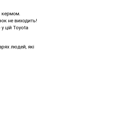
а кермом.
зок не виходить!
 у цій Toyota
арях людей, які