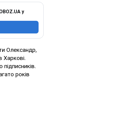
 OBOZ.UA у
ати Олександр,
в Харкові.
 підписників.
агато років