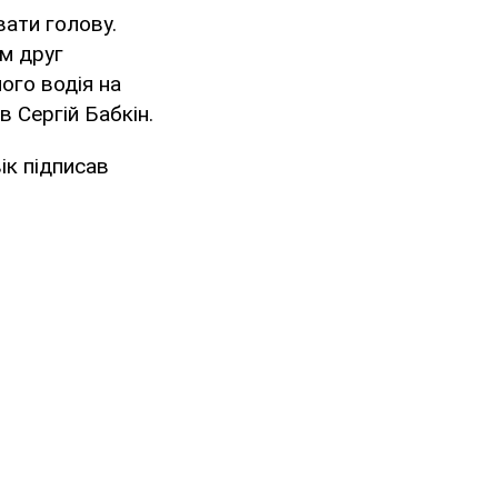
вати голову.
ом друг
ного водія на
в Сергій Бабкін.
ік підписав