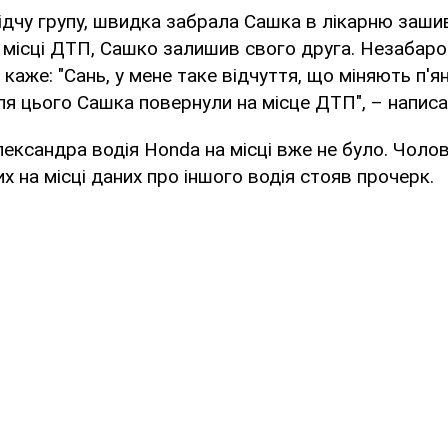
ідчу групу, швидка забрала Сашка в лікарню заши
а місці ДТП, Сашко залишив свого друга. Незабар
каже: "Сань, у мене таке відчуття, що міняють п'я
сля цього Сашка повернули на місце ДТП", – написа
лександра водія Honda на місці вже не було. Чолов
х на місці даних про іншого водія стояв прочерк.