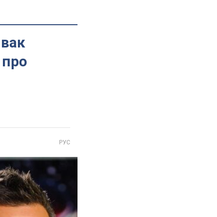
івак
 про
РУС