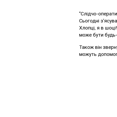
"Слідчо-операти
Сьогодні з'ясув
Хлопці, я в шоці
може бути будь-х
Також він зверн
можуть допомогти