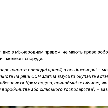
згідно з міжнародним правом, не мають права зобо
 інженерні споруди.
ерекривати природні артерії, а ось інженерні – м
ьнота на рівні ООН здатна змусити окупанта вст
забезпечити Крим водою, принаймні технічною, як
 виробництва або сільського господарства",
– заз