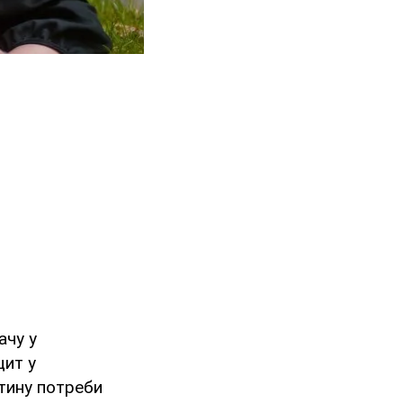
ачу у
цит у
тину потреби