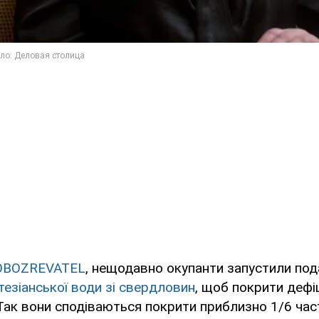
OBOZREVATEL
, нещодавно окупанти запустили под
тезіанської води зі свердловин
, щоб покрити дефі
Так вони сподіваються покрити приблизно 1/6 час