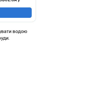
чувати водою
руди.