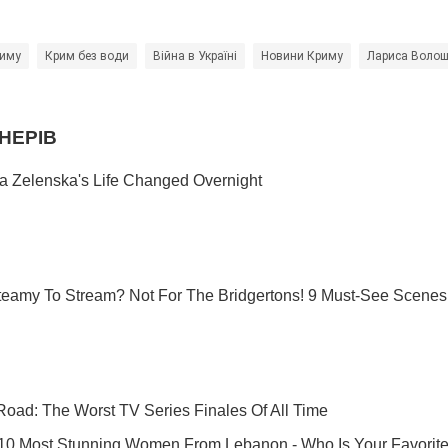
риму
Крим без води
Війна в Україні
Новини Криму
Лариса Воло