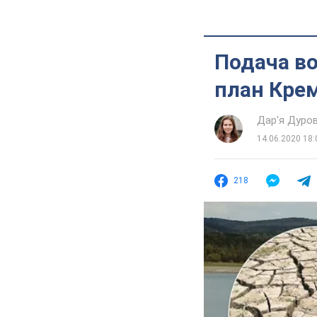
Подача во
план Кре
Дар'я Дуро
14.06.2020 18:
218