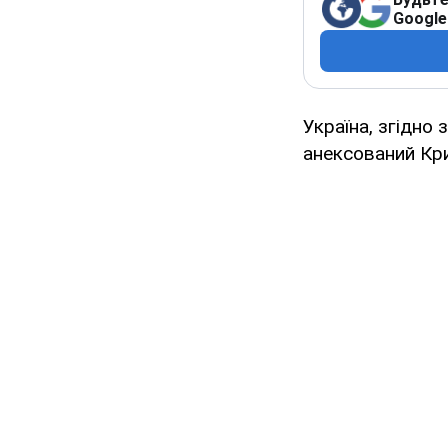
Google
Україна, згідно
анексований Кри