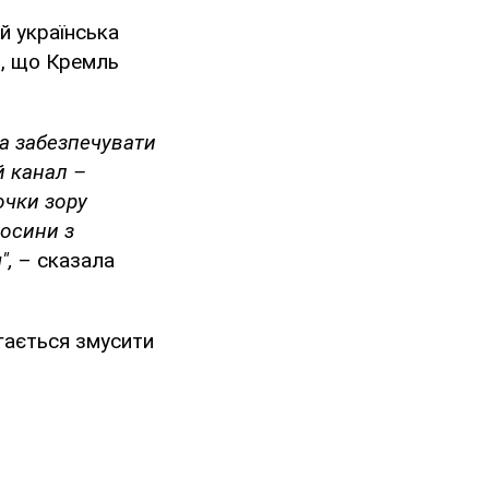
й українська
и, що Кремль
а забезпечувати
й канал –
очки зору
носини з
",
– сказала
гається змусити