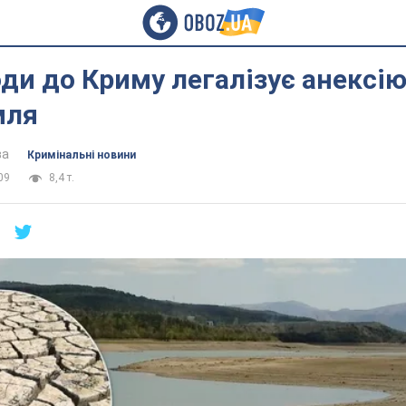
ди до Криму легалізує анексію
мля
ва
Кримінальні новини
09
8,4 т.