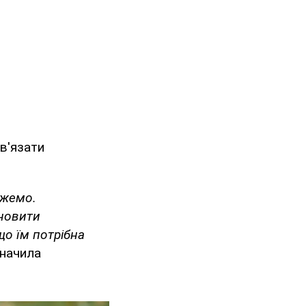
в'язати
ожемо.
ановити
що їм потрібна
начила