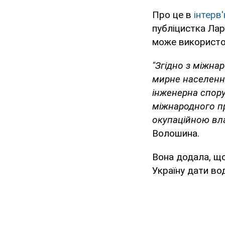
Про це в
інтерв
публіцистка Лар
може використов
"Згідно з міжна
мирне населенн
інженерна споруд
міжнародного пр
окупаційною влад
Волошина.
Вона додала, що
Україну дати во