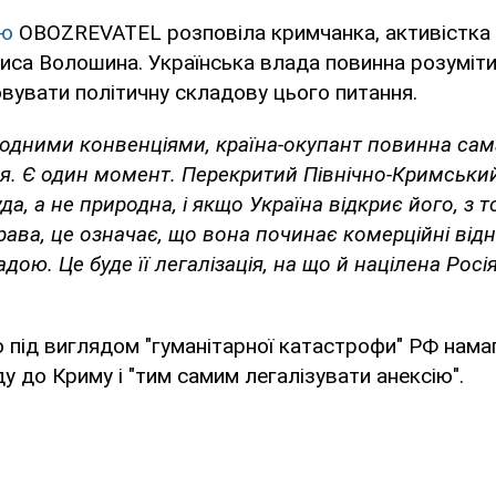
'ю
OBOZREVATEL розповіла кримчанка, активістка 
иса Волошина. Українська влада повинна розуміт
увати політичну складову цього питання.
родними конвенціями, країна-окупант повинна сам
я. Є один момент. Перекритий Північно-Кримськи
а, а не природна, і якщо Україна відкриє його, з т
ава, це означає, що вона починає комерційні від
ою. Це буде її легалізація, на що й націлена Росія
 під виглядом "гуманітарної катастрофи" РФ нама
ду до Криму і "тим самим легалізувати анексію".