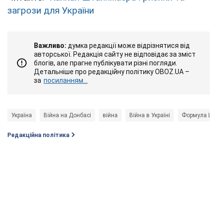
загрози для України
Важливо:
думка редакції може відрізнятися від
авторської. Редакція сайту не відповідає за зміст
блогів, але прагне публікувати різні погляди.
Детальніше про редакційну політику OBOZ.UA –
за
посиланням...
Україна
Війна на Донбасі
війна
Війна в Україні
Формула Шт
Редакційна політика