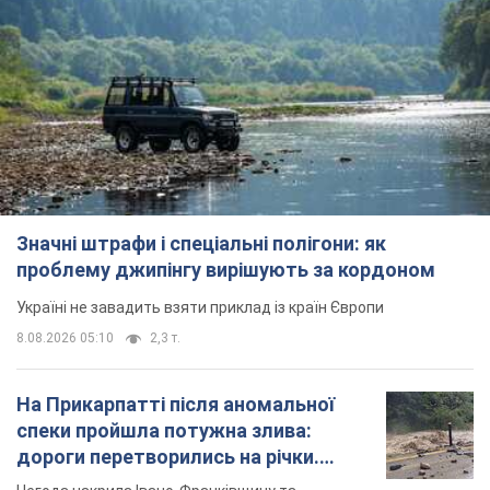
Жінці нарахували 729 тис. грн боргу
за газ через покази зіпсованого
лічильника: суддя ухвалив
неочікуване рішення
Чи треба платити борг через донарахування
9 годин тому
31,3 т.