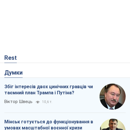
Ні зброї, ні людей: як Лукашенко будує
нову армію
Ігар Тишкевич
13,5 т.
Коли закінчиться війна?
Юрій Хрістензен
8,0 т.