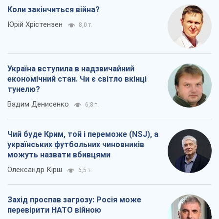
Всі думки
Про компанію
Команда
Правова інформація
Політика конфіденційності
Реклама на сайті
Документи
Редакційна політика
Журналісти OBOZ.UA на місці
подій
OBOZ.UA
Політика
Світ
Розслідування
Блоги
Суспільство