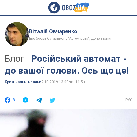
Віталій Овчаренко
Екс-боєць батальйону "Артемівськ", донеччанин
Блог |
Російський автомат -
до вашої голови. Ось що це!
Кримінальні новини
2.10.2019 13:09
11,5 т.
8
РУС