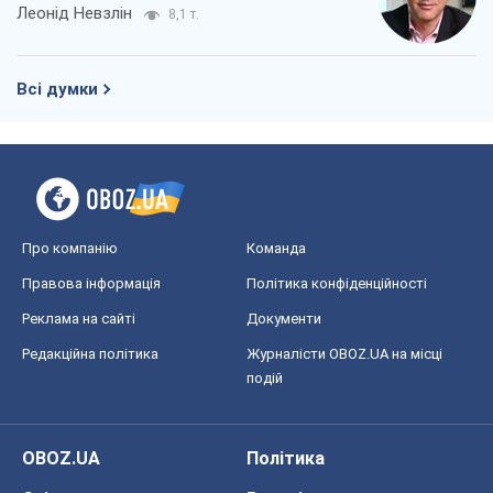
Регіони України
Київ
Харків
Запоріжжя
Дніпро
Черкаси
Спорт
Футбол
Баскетбол
Хокей
Бокс
Формула-1
Моя школа
ГДЗ
Підручники
Онлайн уроки
ДПА