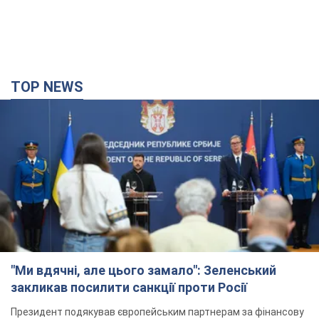
Україна придбала у Туреччини 70 балістичних
ракет і багато іншого озброєння: у Держдепі
США оприлюднили список
Держдеп вже поставив до відома американський Конгрес
3 години тому
8,5 т.
"Нас почули на одне вухо": у містах України 24-й
день поспіль тривають мітинги на підтримку
Федорова. Фото і відео
Антиурядові виступи з вимогою повернути Федорова досі
тривають
3 години тому
3,0 т.