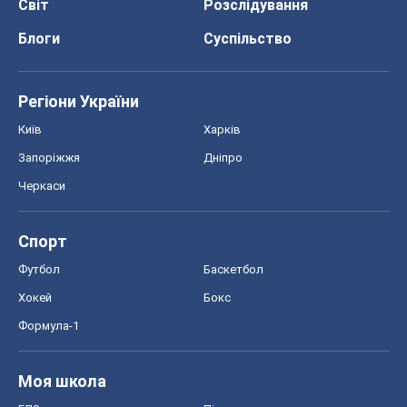
ЗНО
НМТ
СНД посібники
Авто
Тест Драйв
Електромобілі
Акції
Сервіс
Food Oboz
Рецепти
Напої
Дієти
Економіка
Ринки та компанії
Макроекономіка