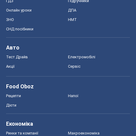
MedOboz
Новини медицини
MAMACLUB
Шоу
Афіша
Плітки
Краса
Мода
Жіночий журнал