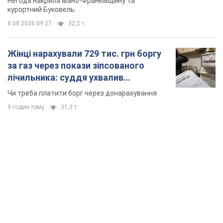
TOP NEWS
"Ми вдячні, але цього замало": Зеленський
закликав посилити санкції проти Росії
Президент подякував європейським партнерам за фінансову
підтримку
6 годин тому
66,0 т.