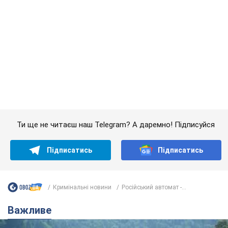
Значні штрафи і спеціальні полігони: як
проблему джипінгу вирішують за кордоном
Україні не завадить взяти приклад із країн Європи
8.08.2026 05:10
2,3 т.
На Прикарпатті після аномальної
спеки пройшла потужна злива:
дороги перетворились на річки.
Відео
Негода накрила Івано-Франківщину та
курортний Буковель
8.08.2026 09:27
32,2 т.