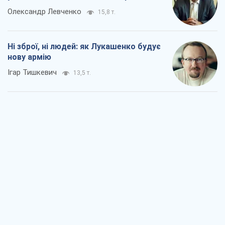
Україна вступила в надзвичайний
економічний стан. Чи є світло вкінці
тунелю?
Вадим Денисенко
6,8 т.
Чий буде Крим, той і переможе (NSJ), а
українських футбольних чиновників
можуть назвати вбивцями
Олександр Кірш
6,5 т.
Захід проспав загрозу: Росія може
перевірити НАТО війною
Леонід Невзлін
8,1 т.