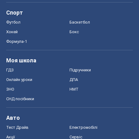
Спорт
Футбол
Баскетбол
Хокей
Бокс
Формула-1
Моя школа
ГДЗ
Підручники
Онлайн уроки
ДПА
ЗНО
НМТ
СНД посібники
Авто
Тест Драйв
Електромобілі
Акції
Сервіс