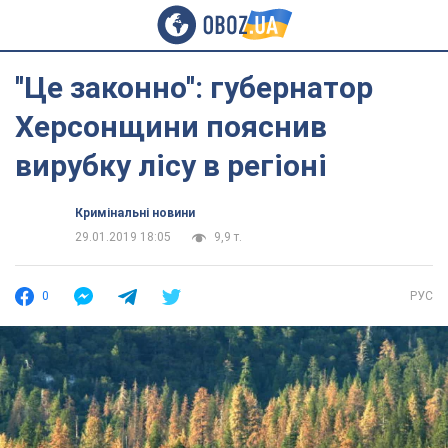
''Це законно'': губернатор
Херсонщини пояснив
вирубку лісу в регіоні
Кримінальні новини
29.01.2019 18:05
9,9 т.
0
РУС