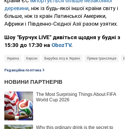
країни ЄС
імпортується більше незаконної
деревини
, ніж із будь-якої іншої країни світу і
більше, ніж із країн Латинської Америки,
Африки і Південно-Східної Азії разом узятих.
Шоу "Бурчук LIVE" дивіться щодня у будні з
15:30 до 17:30 на
ObozTV
.
Україна
Херсон
Вирубка лісу в Україні
Пряма трансляція
Ефі
Редакційна політика