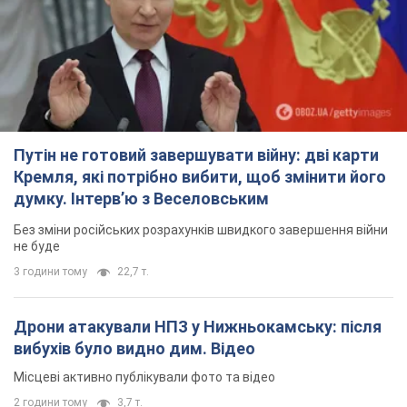
Путін не готовий завершувати війну: дві карти
Кремля, які потрібно вибити, щоб змінити його
думку. Інтерв’ю з Веселовським
Без зміни російських розрахунків швидкого завершення війни
не буде
3 години тому
22,7 т.
Дрони атакували НПЗ у Нижньокамську: після
вибухів було видно дим. Відео
Місцеві активно публікували фото та відео
2 години тому
3,7 т.