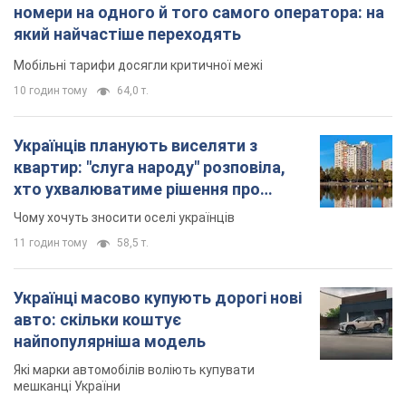
номери на одного й того самого оператора: на
який найчастіше переходять
Мобільні тарифи досягли критичної межі
10 годин тому
64,0 т.
Українців планують виселяти з
квартир: "слуга народу" розповіла,
хто ухвалюватиме рішення про
знесення будинків
Чому хочуть зносити оселі українців
11 годин тому
58,5 т.
Українці масово купують дорогі нові
авто: скільки коштує
найпопулярніша модель
Які марки автомобілів воліють купувати
мешканці України