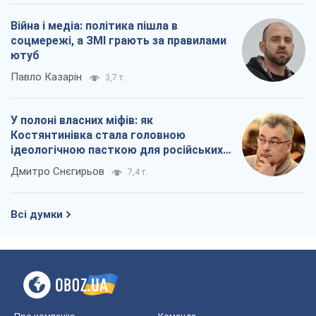
Війна і медіа: політика пішла в
соцмережі, а ЗМІ грають за правилами
ютуб
Павло Казарін
3,7 т.
У полоні власних міфів: як
Костянтинівка стала головною
ідеологічною пасткою для російських
окупантів
Дмитро Снєгирьов
7,4 т.
Всі думки