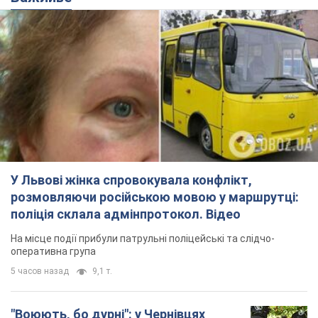
У Львові жінка спровокувала конфлікт,
розмовляючи російською мовою у маршрутці:
поліція склала адмінпротокол. Відео
На місце події прибули патрульні поліцейські та слідчо-
оперативна група
5 часов назад
9,1 т.
"Воюють, бо дурні": у Чернівцях