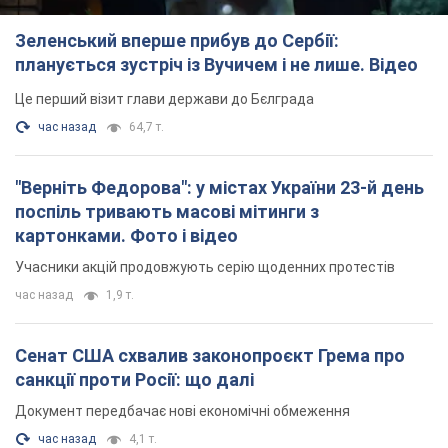
Зеленський вперше прибув до Сербії:
планується зустріч із Вучичем і не лише. Відео
Це перший візит глави держави до Бєлграда
час назад
64,7 т.
"Верніть Федорова": у містах України 23-й день
поспіль тривають масові мітинги з
картонками. Фото і відео
Учасники акцій продовжують серію щоденних протестів
час назад
1,9 т.
Сенат США схвалив законопроєкт Грема про
санкції проти Росії: що далі
Документ передбачає нові економічні обмеження
час назад
4,1 т.