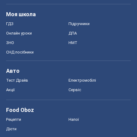
Моя школа
ГДЗ
Підручники
Онлайн уроки
ДПА
ЗНО
НМТ
СНД посібники
Авто
Тест Драйв
Електромобілі
Акції
Сервіс
Food Oboz
Рецепти
Напої
Дієти