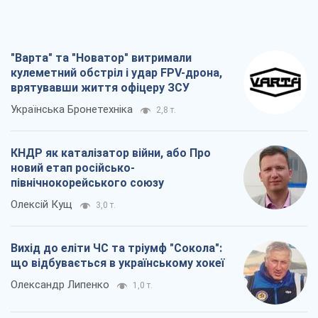
"Варта" та "Новатор" витримали
кулеметний обстріл і удар FPV-дрона,
врятувавши життя офіцеру ЗСУ
Українська Бронетехніка
2,8 т.
КНДР як каталізатор війни, або Про
новий етап російсько-
північнокорейського союзу
Олексій Кущ
3,0 т.
Вихід до еліти ЧС та тріумф "Сокола":
що відбувається в українському хокеї
Олександр Липенко
1,0 т.