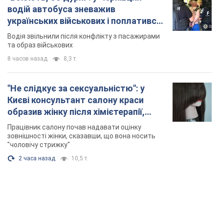
водій автобуса зневажив
українських військових і поплатився.
Відео
Водія звільнили після конфлікту з пасажирами
та образ військових
8 часов назад
8,3 т.
"Не слідкує за сексуальністю": у
Києві консультант салону краси
образив жінку після хімієтерапії,
розгорівся скандал. Фото
Працівник салону почав надавати оцінку
зовнішності жінки, сказавши, що вона носить
"чоловічу стрижку"
2 часа назад
10,5 т.