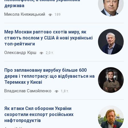
держава
Микола Княжицький
189
Мер Москви раптово схотів миру, як
стають послом у США й нові українські
топ-рейтинги
Олександр Кірш
2,0 т.
Про заплановану вирубку більше 600
дерев і теплотрасу: що відбувається на
Теремках у Києві
Владислав Самойленко
1,8 т.
Як атаки Сил оборони України
скоротили експорт російських
нафтопродуктів