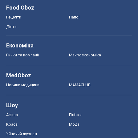
Food Oboz
Рецепти
Напої
Дієти
Економіка
Ринки та компанії
Макроекономіка
MedOboz
Новини медицини
MAMACLUB
Шоу
Афіша
Плітки
Краса
Мода
Жіночий журнал