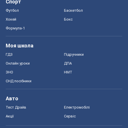
Спорт
Футбол
Баскетбол
Хокей
Бокс
Формула-1
Моя школа
ГДЗ
Підручники
Онлайн уроки
ДПА
ЗНО
НМТ
СНД посібники
Авто
Тест Драйв
Електромобілі
Акції
Сервіс