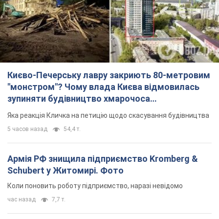
Києво-Печерську лавру закриють 80-метровим
"монстром"? Чому влада Києва відмовилась
зупиняти будівництво хмарочоса
"московського вірянина"
Яка реакція Кличка на петицію щодо скасування будівництва
5 часов назад
54,4 т.
Армія РФ знищила підприємство Kromberg &
Schubert у Житомирі. Фото
Коли поновить роботу підприємство, наразі невідомо
час назад
7,7 т.