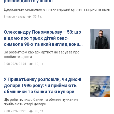
розповідають у школі
Державним символом є тільки перший куплет та приспів пісні
8 часов назад
35,9 т.
Олександру Пономарьову – 53: що
відомо про трьох дітей секс-
символа 90-х та який вигляд вони
мають
За розвитком кар'єри артист не забував про
особисте щастя
9.08.2026 04:01
10,1 т.
У ПриватБанку розповіли, чи дійсні
долари 1996 року: чи приймають
обмінники та банки такі купюри
Що робити, якщо банки та обмінні пункти не
приймають старі долари
9.08.2026 02:20
88,7 т.