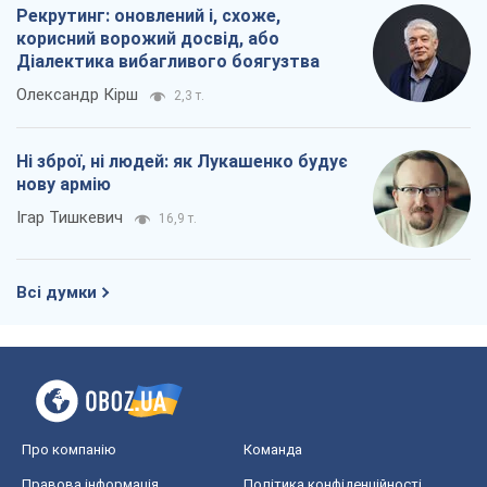
Рекрутинг: оновлений і, схоже,
корисний ворожий досвід, або
Діалектика вибагливого боягузтва
Олександр Кірш
2,3 т.
Ні зброї, ні людей: як Лукашенко будує
нову армію
Ігар Тишкевич
16,9 т.
Всі думки
Про компанію
Команда
Правова інформація
Політика конфіденційності