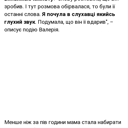
зробив. І тут розмова обірвалася, то були її
останні слова.
Я почула в слухавці якийсь
глухий звук
. Подумала, що він її вдарив", –
описує подію Валерія.
Менше ніж за пів години мама стала набирати