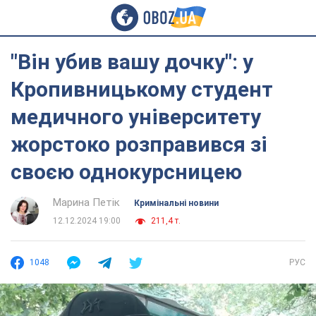
"Він убив вашу дочку": у
Кропивницькому студент
медичного університету
жорстоко розправився зі
своєю однокурсницею
Марина Петік
Кримінальні новини
12.12.2024 19:00
211,4 т.
1048
РУС