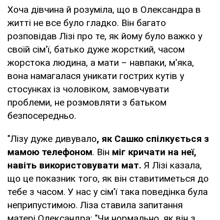
Хоча дівчина й розуміла, що в Олександра в
житті не все було гладко. Він багато
розповідав Лізі про те, як йому було важко у
своїй сім'ї, батько дуже жорсткий, часом
жорстока людина, а мати – навпаки, м'яка,
вона намагалася уникати гострих кутів у
стосунках із чоловіком, замовчувати
проблеми, не розмовляти з батьком
безпосередньо.
"Лізу дуже дивувало
, як Сашко спілкується з
мамою телефоном
. Він
міг кричати на неї,
навіть використовувати мат.
Я Лізі казала,
що це показник того, як він ставитиметься до
тебе з часом. У нас у сім'ї така поведінка була
неприпустимою. Ліза ставила запитання
матері Олександра: "Чи нормально, як він з