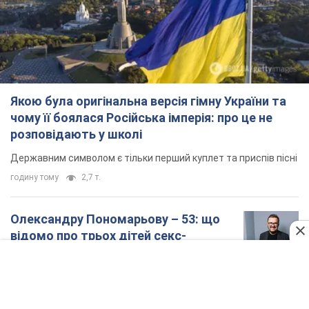
Якою була оригінальна версія гімну України та
чому її боялася Російська імперія: про це не
розповідають у школі
Державним символом є тільки перший куплет та приспів пісні
годину тому
2,7 т.
Олександру Пономарьову – 53: що
відомо про трьох дітей секс-
символа 90-х та який вигляд вони
мають
За розвитком кар'єри артист не забував про
особисте щастя
6 годин тому
6,8 т.