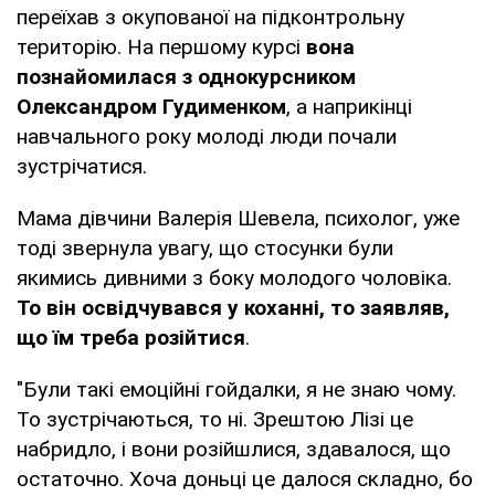
переїхав з окупованої на підконтрольну
територію. На першому курсі
вона
познайомилася з однокурсником
Олександром Гудименком
, а наприкінці
навчального року молоді люди почали
зустрічатися.
Мама дівчини Валерія Шевела, психолог, уже
тоді звернула увагу, що стосунки були
якимись дивними з боку молодого чоловіка.
То він освідчувався у коханні, то заявляв,
що їм треба розійтися
.
"Були такі емоційні гойдалки, я не знаю чому.
То зустрічаються, то ні. Зрештою Лізі це
набридло, і вони розійшлися, здавалося, що
остаточно. Хоча доньці це далося складно, бо