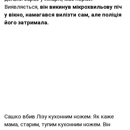
Виявляється,
він викинув мікрохвильову піч
у вікно, намагався вилізти сам, але поліція
його затримала.
Сашко вбив Лізу кухонним ножем. Як каже
мама, старим, тупим кухонним ножем. Він