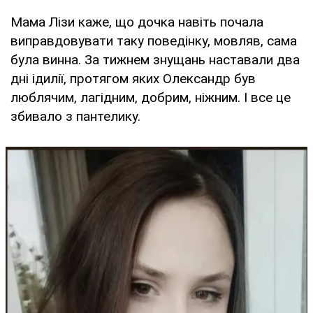
Мама Лізи каже, що дочка навіть почала
виправдовувати таку поведінку, мовляв, сама
була винна. За тижнем знущань наставали два
дні ідилії, протягом яких Олександр був
люблячим, лагідним, добрим, ніжним. І все це
збивало з пантелику.