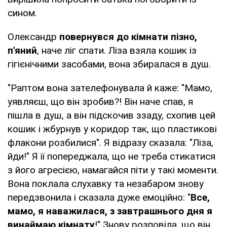
сином.
Олександр
повернувся до кімнати пізно,
п'яний
, наче ліг спати. Ліза взяла кошик із
гігієнічними засобами, вона збиралася в душ.
"Раптом вона зателефонувала й каже: "Мамо,
уявляєш, що він зробив?! Він наче спав, я
пішла в душ, а він підскочив ззаду, схопив цей
кошик і жбурнув у коридор так, що пластикові
флакони розбилися". Я відразу сказала: "Ліза,
йди!" Я її попереджала, що не треба стикатися
з його агресією, намагайся піти у такі моменти.
Вона поклала слухавку та незабаром знову
передзвонила і сказала дуже емоційно: "
Все,
мамо, я наважилася, з завтрашнього дня я
винаймаю кімнату
!" Знову розповіла, що він