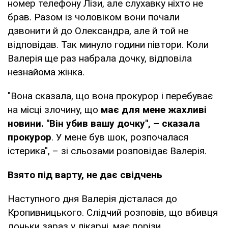
номер телефону Лізи, але слухавку ніхто не
брав. Разом із чоловіком вони почали
дзвонити й до Олександра, але й той не
відповідав. Так минуло години півтори. Коли
Валерія ще раз набрала дочку, відповіла
незнайома жінка.
"Вона сказала, що вона прокурор і перебуває
на місці злочину, що
має для мене жахливі
новини. "Він убив вашу дочку", – сказала
прокурор
. У мене був шок, розпочалася
істерика", – зі сльозами розповідає Валерія.
Взято під варту, не дає свідчень
Наступного дня Валерія дісталася до
Кропивницького. Слідчий розповів, що вбивця
доньки зараз у лікарні, має порізи.