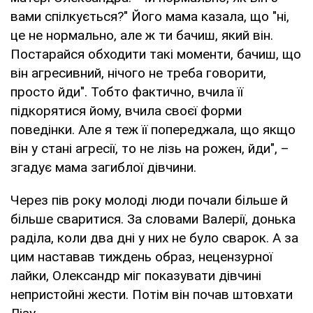
вами спілкується?" Його мама казала, що "ні,
це не нормально, але ж ти бачиш, який він.
Постарайся обходити такі моменти, бачиш, що
він агресивний, нічого не треба говорити,
просто йди". Тобто фактично, вчила її
підкорятися йому, вчила своєї форми
поведінки. Але я теж її попереджала, що якщо
він у стані агресії, то не лізь на рожен, йди", –
згадує мама загиблої дівчини.
Через пів року молоді люди почали більше й
більше сваритися. За словами Валерії, донька
раділа, коли два дні у них не було сварок. А за
цим наставав тиждень образ, нецензурної
лайки, Олександр міг показувати дівчині
непристойні жести. Потім він почав штовхати