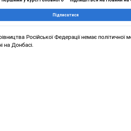
Підписатися
рівництва Російської Федерації немає політичної 
ні на Донбасі.