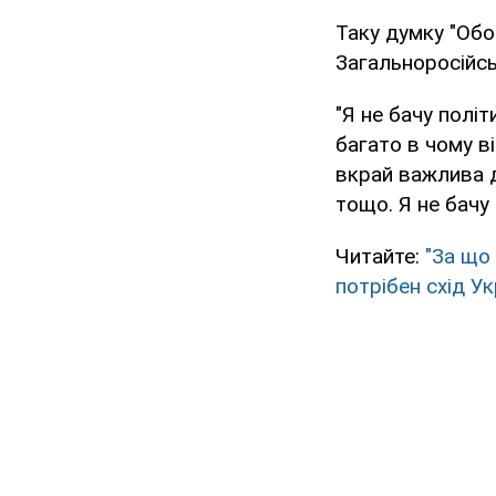
Таку думку "Обо
Загальноросійсь
"Я не бачу полі
багато в чому в
вкрай важлива д
тощо. Я не бачу
Читайте:
"За що
потрібен схід Ук