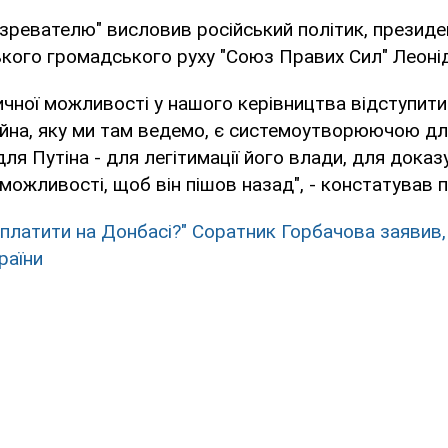
зревателю" висловив російський політик, президе
кого громадського руху "Союз Правих Сил" Леоні
тичної можливості у нашого керівництва відступит
ійна, яку ми там ведемо, є системоутворюючою дл
ля Путіна - для легітимації його влади, для доказ
 можливості, щоб він пішов назад", - констатував п
 платити на Донбасі?" Соратник Горбачова заявив
раїни