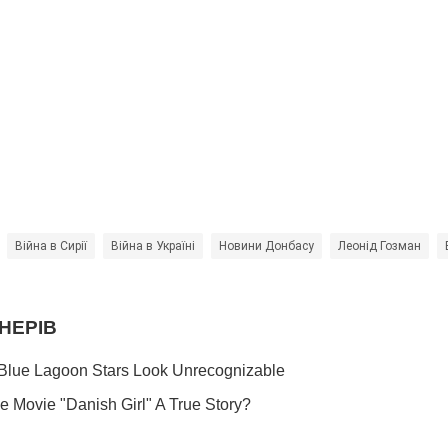
Війна в Сирії
Війна в Україні
Новини Донбасу
Леонід Гозман