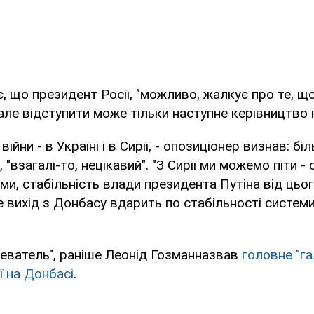
, що президент Росії, "можливо, жалкує про те, щ
але відступити може тільки наступне керівництво к
ійни - в Україні і в Сирії, - опозиціонер визнав: бі
 "взагалі-то, нецікавий". "З Сирії ми можемо піти - 
еми, стабільність влади президента Путіна від цьог
 вихід з Донбасу вдарить по стабільності системи"
еватель", раніше Леонід Гозманназвав
головне "г
ї на Донбасі
.