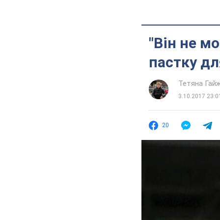
"Він не м
пастку дл
Тетяна Гай
3.10.2017 23:0
20