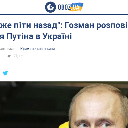
оже піти назад": Гозман розпов
я Путіна в Україні
жевська
Кримінальні новини
1
27,1 т.