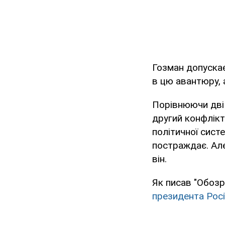
Гозман допускає
в цю авантюру, 
Порівнюючи дві в
другий конфлікт,
політичної сист
постраждає. Але
він.
Як писав "Обозр
президента Росі