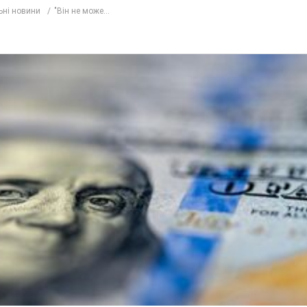
ьні новини
"Він не може...