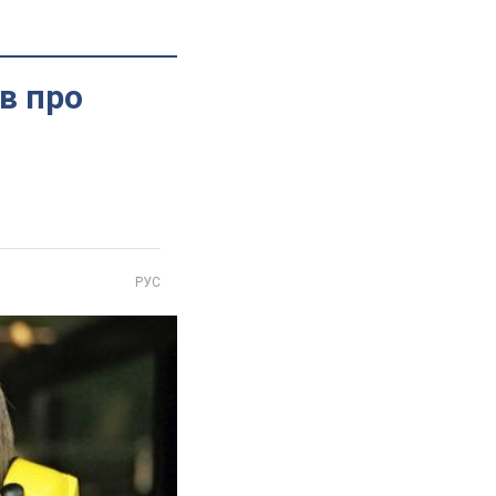
ів про
РУС