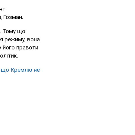
нт
д Гозман.
и. Тому що
я режиму, вона
у його правоти
олітик.
, що Кремлю не