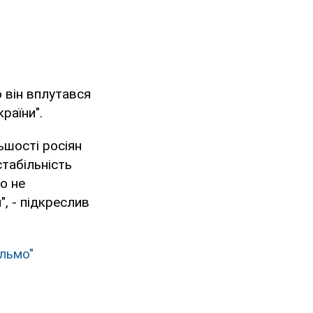
о він вплутався
раїни".
льшості росіян
стабільність
о не
, - підкреслив
альмо"