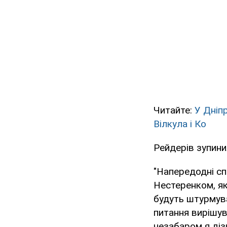
Читайте:
У Дніп
Вілкула і Ко
Рейдерів зупинил
"Напередодні сп
Нестеренком, як
будуть штурмува
питання вирішув
незабаром я діз