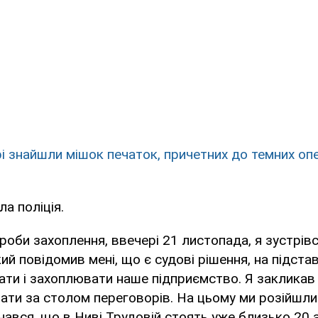
рі знайшли мішок печаток, причетних до темних оп
а поліція.
роби захоплення, ввечері 21 листопада, я зустрів
ий повідомив мені, що є судові рішення, на підстав
ти і захоплювати наше підприємство. Я закликав в
ати за столом переговорів. На цьому ми розійшли
нався, що в Ниві Трудовій стоять уже близько 20 а