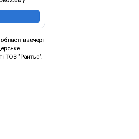
 OBOZ.UA у
області ввечері
дерське
і ТОВ "Рантьє".