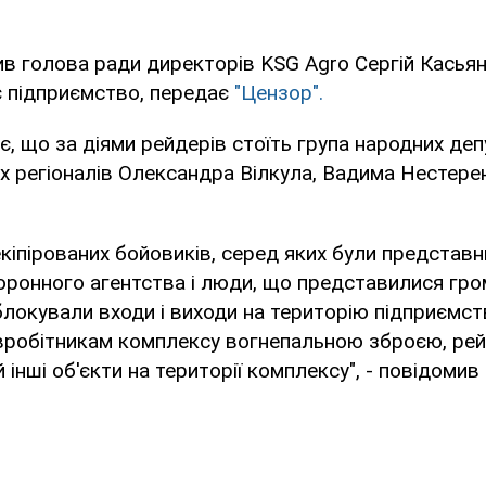
в голова ради директорів KSG Agro Сергій Касьяно
є підприємство, передає
"Цензор".
, що за діями рейдерів стоїть група народних деп
х регіоналів Олександра Вілкула, Вадима Нестере
кіпірованих бойовиків, серед яких були представн
хоронного агентства і люди, що представилися гр
блокували входи і виходи на територію підприємств
вробітникам комплексу вогнепальною зброєю, ре
 інші об'єкти на території комплексу", - повідомив