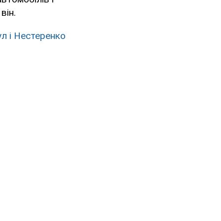
він.
ул і Нестеренко