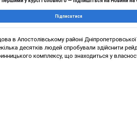
 першими у курсі головного — підпишіться на Новини на
Підписатися
дова в Апостолівському районі Дніпропетровської 
кілька десятків людей спробували здійснити рей
инницького комплексу, що знаходиться у власност