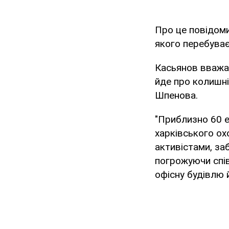
Про це повідоми
якого перебува
Касьянов вважає
йде про колишні
Шпенова.
"Приблизно 60 е
харківського о
активістами, за
погрожуючи спі
офісну будівлю й