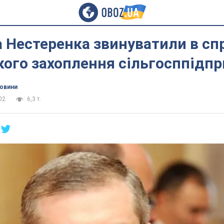
а Нестеренка звинуватили в сп
кого захоплення сільгосппідп
новини
02
6,3 т.