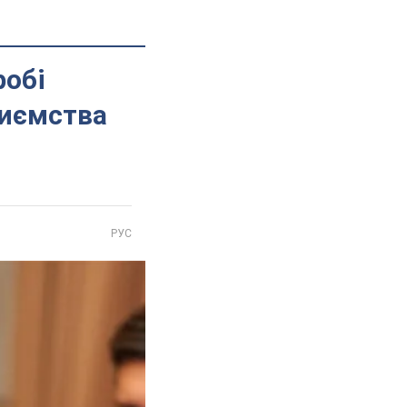
робі
риємства
РУС