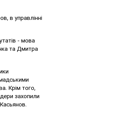
в, в управлінні
утатів - мова
нка та Дмитра
ики
омадськими
а. Крім того,
йдери захопили
 Касьянов.