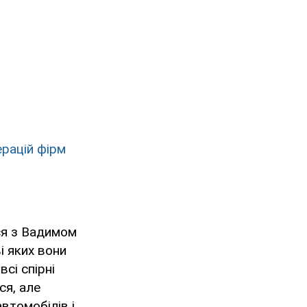
ерацій фірм
ся з Вадимом
і яких вони
сі спірні
ся, але
втомобілів і