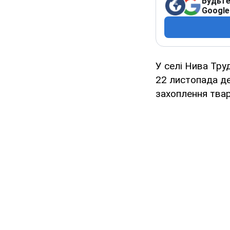
Будьте
Google
У селі Нива Тру
22 листопада де
захоплення твар