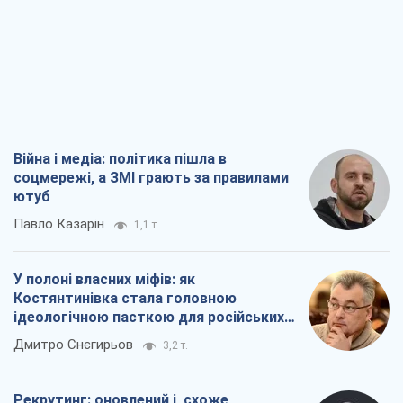
Війна і медіа: політика пішла в
соцмережі, а ЗМІ грають за правилами
ютуб
Павло Казарін
1,1 т.
У полоні власних міфів: як
Костянтинівка стала головною
ідеологічною пасткою для російських
окупантів
Дмитро Снєгирьов
3,2 т.
Рекрутинг: оновлений і, схоже,