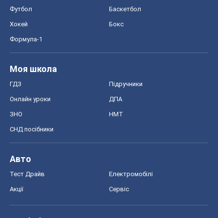
Футбол
Баскетбол
Хокей
Бокс
Формула-1
Моя школа
ГДЗ
Підручники
Онлайн уроки
ДПА
ЗНО
НМТ
СНД посібники
Авто
Тест Драйв
Електромобілі
Акції
Сервіс