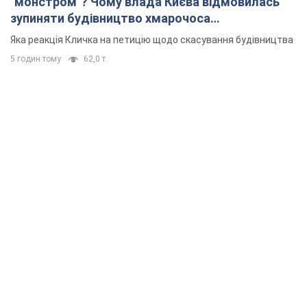
"монстром"? Чому влада Києва відмовилась
зупиняти будівництво хмарочоса
"московського вірянина"
Яка реакція Кличка на петицію щодо скасування будівництва
5 годин тому
62,0 т.