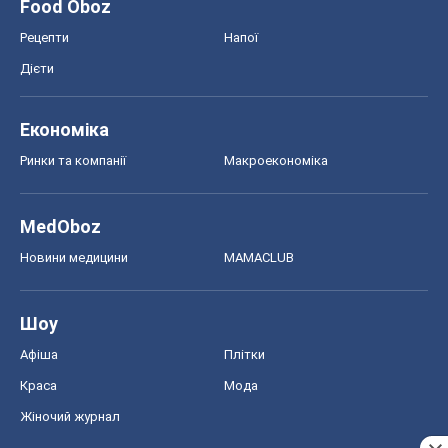
Food Oboz
Рецепти
Напої
Дієти
Економіка
Ринки та компанії
Макроекономіка
MedOboz
Новини медицини
MAMACLUB
Шоу
Афіша
Плітки
Краса
Мода
Жіночий журнал