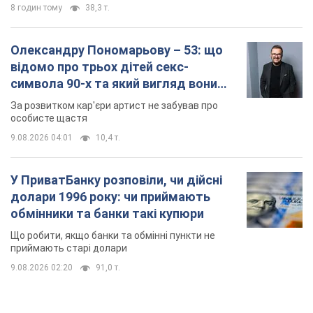
8 годин тому
38,3 т.
Олександру Пономарьову – 53: що
відомо про трьох дітей секс-
символа 90-х та який вигляд вони
мають
За розвитком кар'єри артист не забував про
особисте щастя
9.08.2026 04:01
10,4 т.
У ПриватБанку розповіли, чи дійсні
долари 1996 року: чи приймають
обмінники та банки такі купюри
Що робити, якщо банки та обмінні пункти не
приймають старі долари
9.08.2026 02:20
91,0 т.