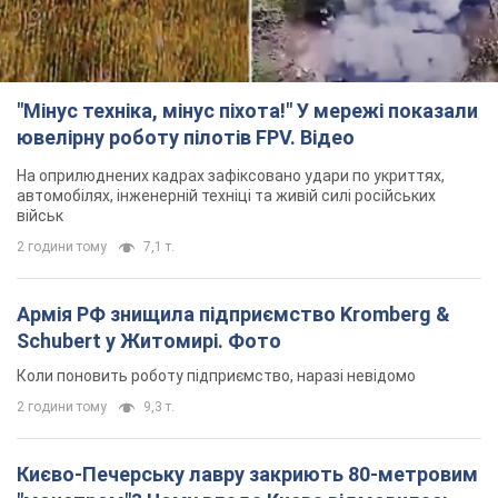
"Мінус техніка, мінус піхота!" У мережі показали
ювелірну роботу пілотів FPV. Відео
На оприлюднених кадрах зафіксовано удари по укриттях,
автомобілях, інженерній техніці та живій силі російських
військ
2 години тому
7,1 т.
Армія РФ знищила підприємство Kromberg &
Schubert у Житомирі. Фото
Коли поновить роботу підприємство, наразі невідомо
2 години тому
9,3 т.
Києво-Печерську лавру закриють 80-метровим