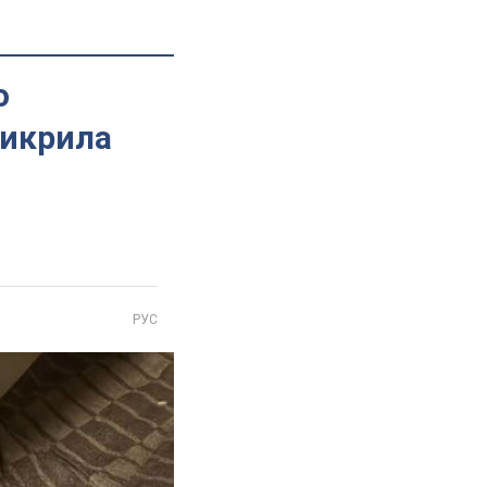
о
викрила
РУС