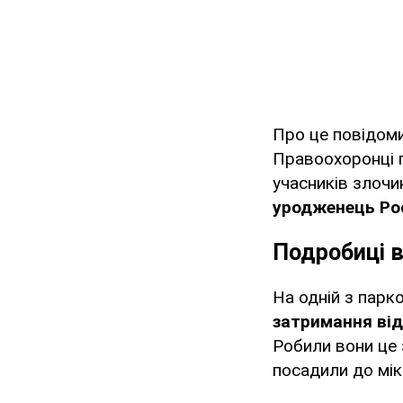
Про це повідом
Правоохоронці 
учасників злочи
уродженець Рос
Подробиці 
На одній з парк
затримання від
Робили вони це 
посадили до мі