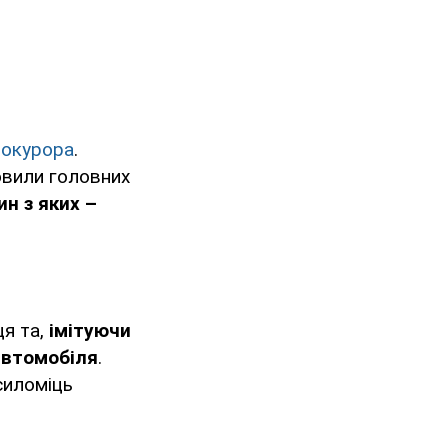
рокурора
.
овили головних
н з яких –
я та,
імітуючи
автомобіля
.
силоміць