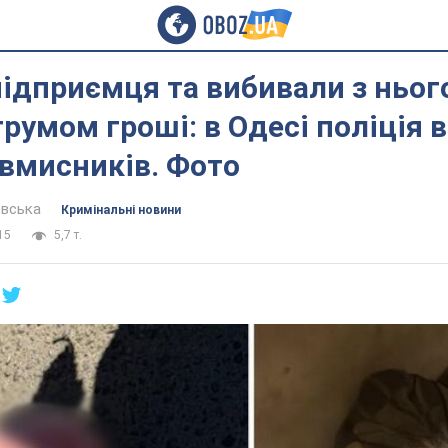
ідприємця та вибивали з ньог
румом гроші: в Одесі поліція 
вмисників. Фото
евська
Кримінальні новини
15
5,7 т.