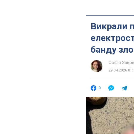
Викрали п
електрост
банду зло
Софія Закр
29.04.2026 01:
0