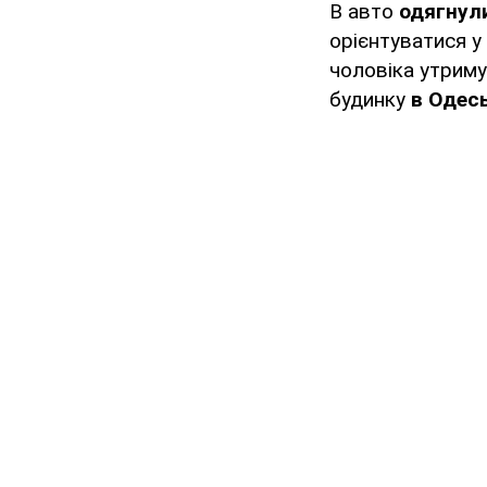
В авто
одягнули
орієнтуватися у
чоловіка утрим
будинку
в Одес