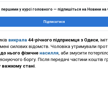
 першими у курсі головного — підпишіться на Новини на
Підписатися
иків
викрала
44-річного підприємця з Одеси
, ім
імені силових відомств. Чоловіка утримували прот
до нього фізичне
насилля
, аби змусити потерпіл
еіснуючого боргу. Після передачі частини коштів 
у важкому стані
.