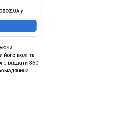
 OBOZ.UA у
ітуючи
и його волі та
ого віддати 360
громадянина