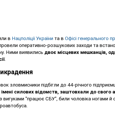
или в
Нацполіції України
та в
Офісі генерального п
провели оперативно-розшукових заходи та встан
ну. Ними виявились
двоє місцевих мешканців, оди
ії
.
викрадення
овок зловмисники підбігли до 44-річного підприємц
 імені силових відомств, заштовхали до свого 
з вигуками "працює СБУ", били чоловіка ногами й 
кроавтобуса.