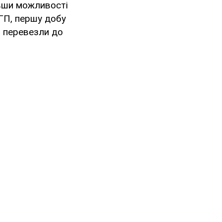
вши можливості
ОГП, першу добу
м перевезли до