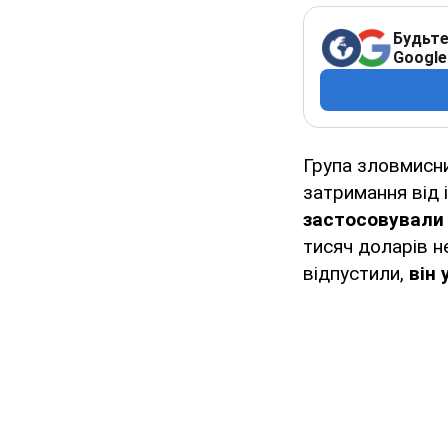
Будьте
Google
Група зловмисн
затримання від 
застосовували 
тисяч доларів н
відпустили,
він 