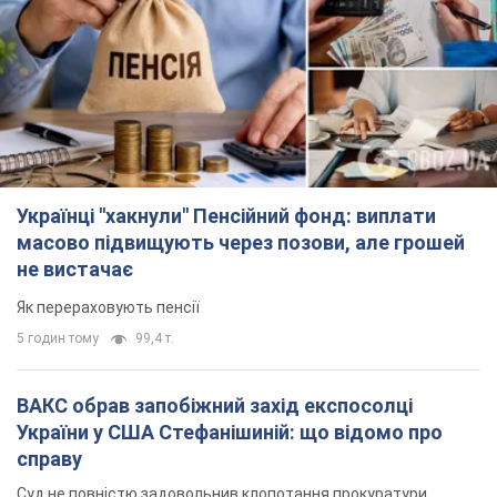
Українці "хакнули" Пенсійний фонд: виплати
масово підвищують через позови, але грошей
не вистачає
Як перераховують пенсії
5 годин тому
99,4 т.
ВАКС обрав запобіжний захід експосолці
України у США Стефанішиній: що відомо про
справу
Суд не повністю задовольнив клопотання прокуратури