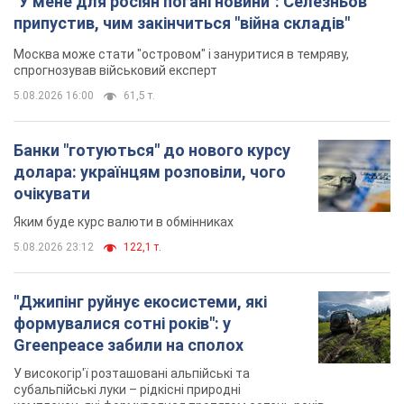
"У мене для росіян погані новини": Селезньов
припустив, чим закінчиться "війна складів"
Москва може стати "островом" і зануритися в темряву,
спрогнозував військовий експерт
5.08.2026 16:00
61,5 т.
Банки "готуються" до нового курсу
долара: українцям розповіли, чого
очікувати
Яким буде курс валюти в обмінниках
5.08.2026 23:12
122,1 т.
"Джипінг руйнує екосистеми, які
формувалися сотні років": у
Greenpeace забили на сполох
У високогір'ї розташовані альпійські та
субальпійські луки – рідкісні природні