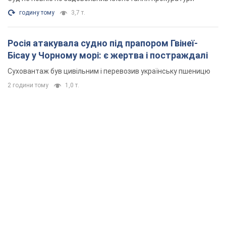
годину тому
3,7 т.
Росія атакувала судно під прапором Гвінеї-
Бісау у Чорному морі: є жертва і постраждалі
Суховантаж був цивільним і перевозив українську пшеницю
2 години тому
1,0 т.