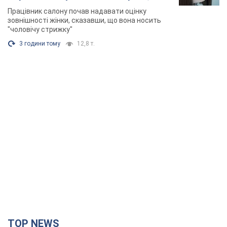
розгорівся скандал. Фото
Працівник салону почав надавати оцінку
зовнішності жінки, сказавши, що вона носить
"чоловічу стрижку"
3 години тому
12,8 т.
TOP NEWS