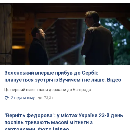
Зеленський вперше прибув до Сербії:
планується зустріч із Вучичем і не лише. Відео
Це перший візит глави держави до Бєлграда
2 години тому
73,3 т.
"Верніть Федорова": у містах України 23-й день
поспіль тривають масові мітинги з
картонками. Фото і відео