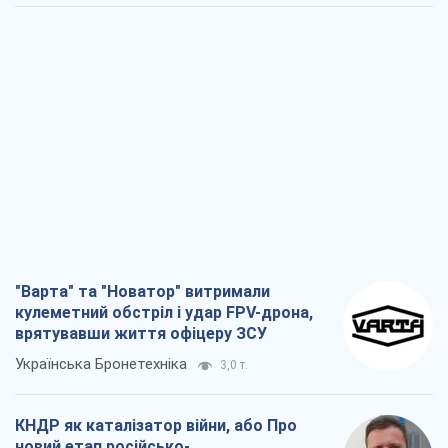
"Варта" та "Новатор" витримали
кулеметний обстріл і удар FPV-дрона,
врятувавши життя офіцеру ЗСУ
Українська Бронетехніка
3,0 т.
КНДР як каталізатор війни, або Про
новий етап російсько-