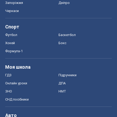
Запоріжжя
Дніпро
Черкаси
Спорт
Футбол
Баскетбол
Хокей
Бокс
Формула-1
Моя школа
ГДЗ
Підручники
Онлайн уроки
ДПА
ЗНО
НМТ
СНД посібники
Авто