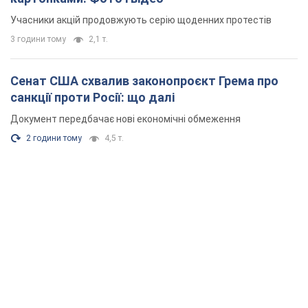
Учасники акцій продовжують серію щоденних протестів
3 години тому
2,1 т.
Сенат США схвалив законопроєкт Грема про
санкції проти Росії: що далі
Документ передбачає нові економічні обмеження
2 години тому
4,5 т.