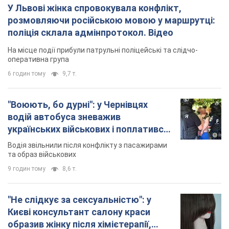
У Львові жінка спровокувала конфлікт,
розмовляючи російською мовою у маршрутці:
поліція склала адмінпротокол. Відео
На місце події прибули патрульні поліцейські та слідчо-
оперативна група
6 годин тому
9,7 т.
"Воюють, бо дурні": у Чернівцях
водій автобуса зневажив
українських військових і поплатився.
Відео
Водія звільнили після конфлікту з пасажирами
та образ військових
9 годин тому
8,6 т.
"Не слідкує за сексуальністю": у
Києві консультант салону краси
образив жінку після хімієтерапії,