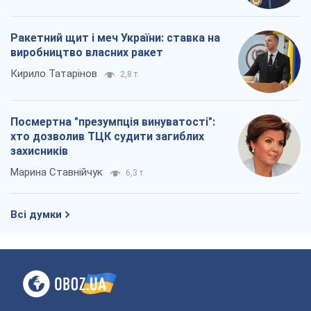
захисників
Марина Ставнійчук
6,3 т.
Всі думки
Про компанію
Команда
Правова інформація
Політика конфіденційності
Реклама на сайті
Документи
Редакційна політика
Журналісти OBOZ.UA на місці
подій
OBOZ.UA
Політика