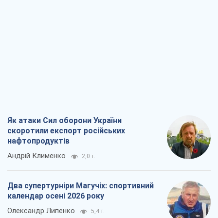
Як атаки Сил оборони України
скоротили експорт російських
нафтопродуктів
Андрій Клименко
2,0 т.
Два супертурніри Магучіх: спортивний
календар осені 2026 року
Олександр Липенко
5,4 т.
Ракетний щит і меч України: ставка на
виробництво власних ракет
Кирило Татарінов
2,8 т.
Посмертна "презумпція винуватості":
хто дозволив ТЦК судити загиблих