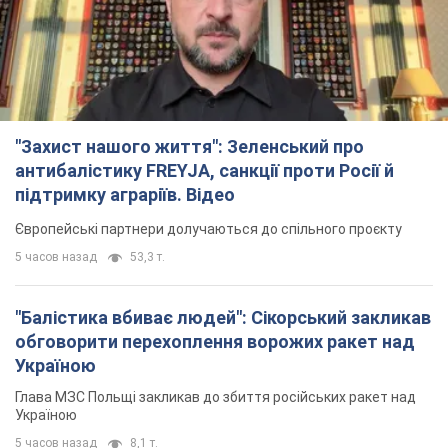
Європейські партнери долучаються до спільного проєкту
5 часов назад
53,3 т.
"Балістика вбиває людей": Сікорський закликав
обговорити перехоплення ворожих ракет над
Україною
Глава МЗС Польщі закликав до збиття російських ракет над
Україною
5 часов назад
8,1 т.
Росія вдарила дроном по німецькому судну в
Чорному морі біля Одеси: подробиці
Під час евакуації екіпажу російські терористи завдали ще
одного удару безпілотником по судну
3 часа назад
2,6 т.