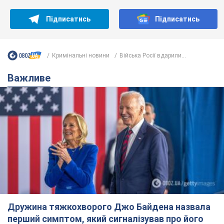
Дружина тяжкохворого Джо Байдена назвала
перший симптом, який сигналізував про його
"агресивний" рак
Спершу лікарі не надали цьому належної уваги
6.08.2026 12:46
15,1 т.
Відпустка Лесі Нікітюк у Карпатах
обернулася скандалом: чому ведучу
несправедливо захейтили