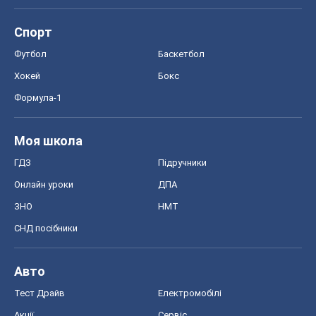
Моя школа
ГДЗ
Підручники
Онлайн уроки
ДПА
ЗНО
НМТ
СНД посібники
Авто
Тест Драйв
Електромобілі
Акції
Сервіс
Food Oboz
Рецепти
Напої
Дієти
Економіка