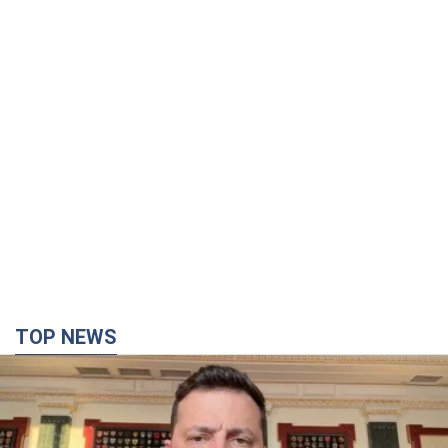
TOP NEWS
"Захист нашого життя": Зеленський про
антибалістику FREYJA, санкції проти Росії й
підтримку аграріїв. Відео