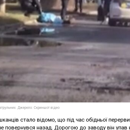
шканців стало відомо, що під час обідньої перерв
не повернувся назад. Дорогою до заводу він упав 