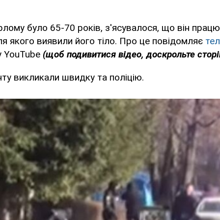
лому було 65-70 років, з'ясувалося, що він прац
іля якого виявили його тіло. Про це повідомляє
те
 YouTube
(щоб подивитися відео, доскрольте сторін
нту викликали швидку та поліцію.