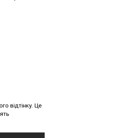
го відтінку. Це
лять