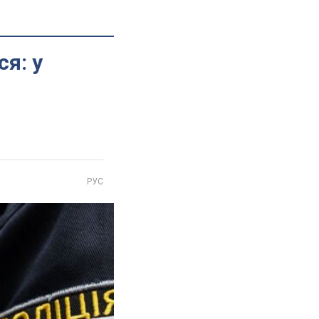
я: у
РУС