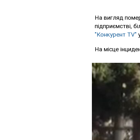
На вигляд помер
підприємстві, б
"Конкурент TV"
у
На місце інциде