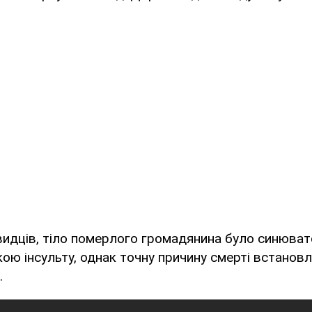
идців, тіло померлого громадянина було синювато
ою інсульту, однак точну причину смерті встанов
.