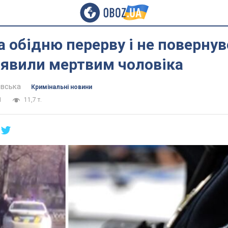
 обідню перерву і не повернувс
иявили мертвим чоловіка
евська
Кримінальні новини
1
11,7 т.