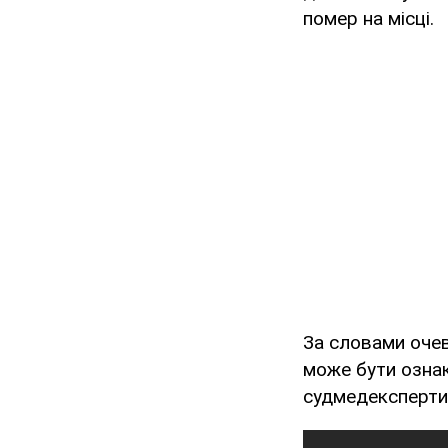
помер на місці.
За словами очев
може бути ознак
судмедексперти