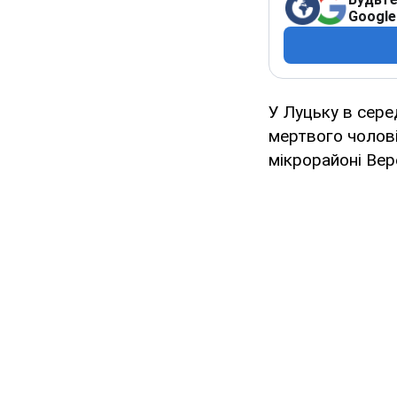
Google
У Луцьку в сере
мертвого чолові
мікрорайоні Вер