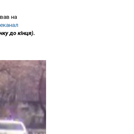
ював на
леканал
ку до кінця).