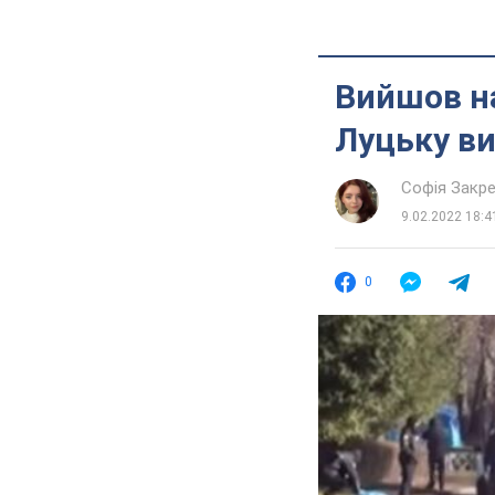
Вийшов на
Луцьку в
Софія Закр
9.02.2022 18:4
0