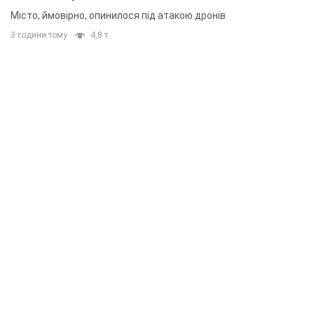
Місто, ймовірно, опинилося під атакою дронів
3 години тому
4,8 т.