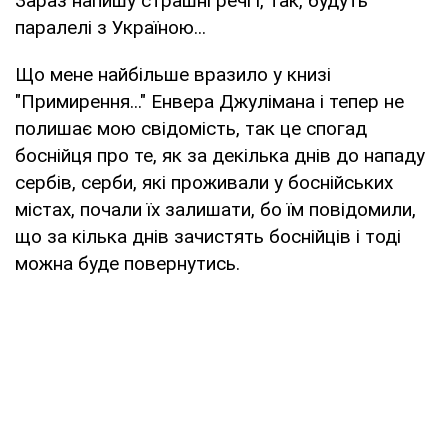
Зараз напишу страшні речі і, так, будуть
паралелі з Україною...
Що мене найбільше вразило у книзі
"Примирення..." Енвера Джулімана і тепер не
полишає мою свідомість, так це спогад
боснійця про те, як за декілька днів до нападу
сербів, серби, які проживали у боснійських
містах, почали їх залишати, бо їм повідомили,
що за кілька днів зачистять боснійців і тоді
можна буде повернутись.