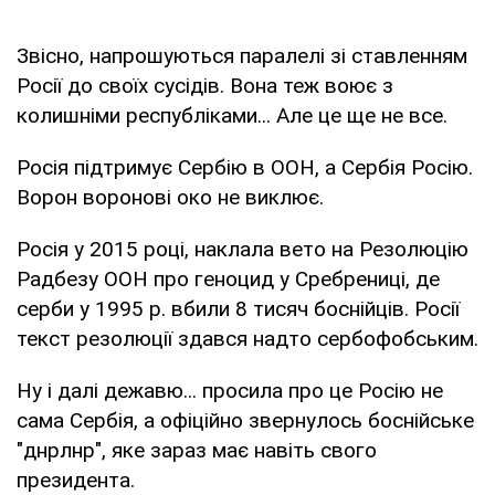
Звісно, напрошуються паралелі зі ставленням
Росії до своїх сусідів. Вона теж воює з
колишніми республіками... Але це ще не все.
Росія підтримує Сербію в ООН, а Сербія Росію.
Ворон воронові око не виклює.
Росія у 2015 році, наклала вето на Резолюцію
Радбезу ООН про геноцид у Сребрениці, де
серби у 1995 р. вбили 8 тисяч боснійців. Росії
текст резолюції здався надто сербофобським.
Ну і далі дежавю... просила про це Росію не
сама Сербія, а офіційно звернулось боснійське
"днрлнр", яке зараз має навіть свого
президента.