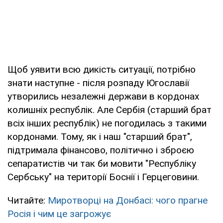
Щоб уявити всю дикість ситуації, потрібно
знати наступне - після розпаду Югославії
утворились незалежні держави в кордонах
колишніх республік. Але Сербія (старший брат
всіх інших республік) не погодилась з такими
кордонами. Тому, як і наш "старший брат",
підтримала фінансово, політично і зброєю
сепаратистів чи так би мовити "Республіку
Сербську" на території Боснії і Герцеговини.
Читайте:
Миротворці на Донбасі: чого прагне
Росiя i чим це загрожує