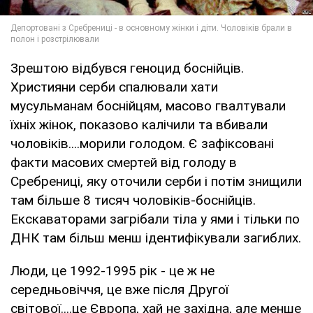
Зрештою відбувся геноцид боснійців.
Християни серби спалювали хати
мусульманам боснійцям, масово гвалтували
їхніх жінок, показово калічили та вбивали
чоловіків....морили голодом. Є зафіксовані
факти масових смертей від голоду в
Сребрениці, яку оточили серби і потім знищили
там більше 8 тисяч чоловіків-боснійців.
Екскаваторами загрібали тіла у ями і тільки по
ДНК там більш менш ідентифікували загиблих.
Люди, це 1992-1995 рік - це ж не
середньовіччя, це вже після Другої
світової....це Європа, хай не західна, але менше