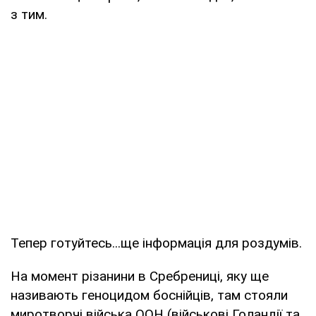
з тим.
Тепер готуйтесь...ще інформація для роздумів.
На момент різанини в Сребрениці, яку ще
називають геноцидом боснійців, там стояли
миротворчі війська ООН (військові Голандії та