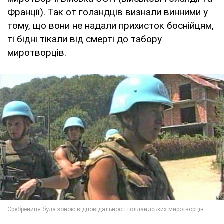
Франції). Так от голандців визнали винними у
тому, що вони не надали прихисток боснійцям,
ті бідні тікали від смерті до табору
миротворців.