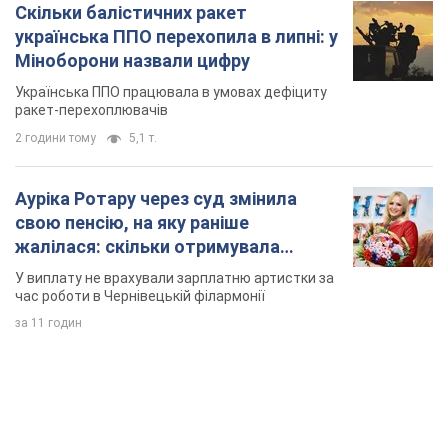
Скільки балістичних ракет
українська ППО перехопила в липні: у
Міноборони назвали цифру
Українська ППО працювала в умовах дефіциту
ракет-перехоплювачів
2 години тому
5,1 т.
Ауріка Ротару через суд змінила
свою пенсію, на яку раніше
жалілася: скільки отримувала
співачка
У виплату не врахували зарплатню артистки за
час роботи в Чернівецькій філармонії
за 11 годин