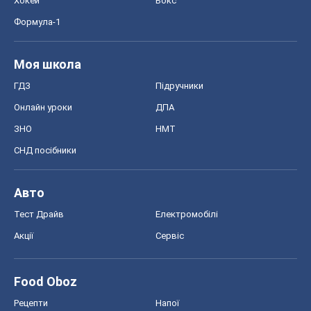
Хокей
Бокс
Формула-1
Моя школа
ГДЗ
Підручники
Онлайн уроки
ДПА
ЗНО
НМТ
СНД посібники
Авто
Тест Драйв
Електромобілі
Акції
Сервіс
Food Oboz
Рецепти
Напої