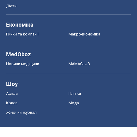
Дієти
Економіка
Ринки та компанії
Макроекономіка
MedOboz
Новини медицини
MAMACLUB
Шоу
Афіша
Плітки
Краса
Мода
Жіночий журнал