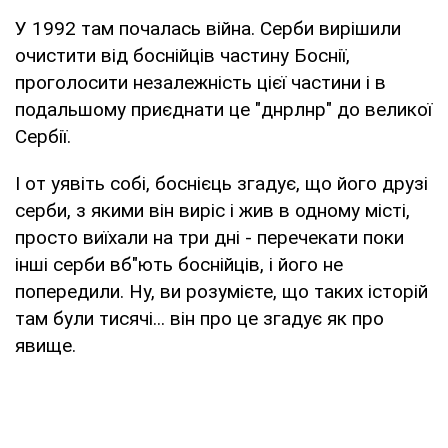
У 1992 там почалась війна. Серби вирішили
очистити від боснійців частину Боснії,
проголосити незалежність цієї частини і в
подальшому приєднати це "днрлнр" до великої
Сербії.
І от уявіть собі, боснієць згадує, що його друзі
серби, з якими він виріс і жив в одному місті,
просто виїхали на три дні - перечекати поки
інші серби вб"ють боснійців, і його не
попередили. Ну, ви розумієте, що таких історій
там були тисячі... він про це згадує як про
явище.