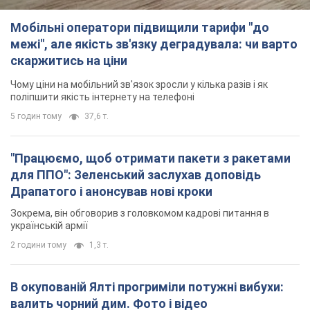
Мобільні оператори підвищили тарифи "до
межі", але якість зв'язку деградувала: чи варто
скаржитись на ціни
Чому ціни на мобільний зв'язок зросли у кілька разів і як
поліпшити якість інтернету на телефоні
5 годин тому
37,6 т.
"Працюємо, щоб отримати пакети з ракетами
для ППО": Зеленський заслухав доповідь
Драпатого і анонсував нові кроки
Зокрема, він обговорив з головкомом кадрові питання в
українській армії
2 години тому
1,3 т.
В окупованій Ялті прогриміли потужні вибухи:
валить чорний дим. Фото і відео