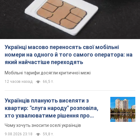
Українці масово переносять свої мобільні
номери на одного й того самого оператора: на
який найчастіше переходять
Мобільні тарифи досягли критичної межі
12 часов назад
66,5 т.
Українців планують виселяти з
квартир: "слуга народу" розповіла,
хто ухвалюватиме рішення про
знесення будинків
Чому хочуть зносити оселі українців
9.08.2026 23:18
59,8 т.