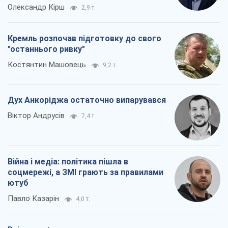
Олександр Кірш
2,9 т.
Кремль розпочав підготовку до свого
"останнього ривку"
Костянтин Машовець
9,2 т.
Дух Анкоріджа остаточно випарувався
Віктор Андрусів
7,4 т.
Війна і медіа: політика пішла в
соцмережі, а ЗМІ грають за правилами
ютуб
Павло Казарін
4,0 т.