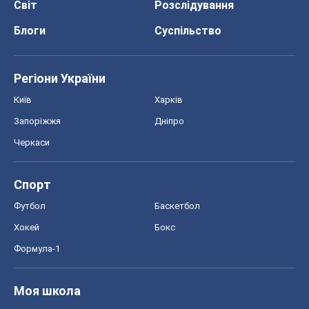
Черкаси
Спорт
Футбол
Баскетбол
Хокей
Бокс
Формула-1
Моя школа
ГДЗ
Підручники
Онлайн уроки
ДПА
ЗНО
НМТ
СНД посібники
Авто
Тест Драйв
Електромобілі