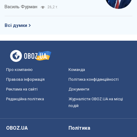
Про компанію
Команда
Правова інформація
Політика конфіденційності
Реклама на сайті
Документи
Редакційна політика
Журналісти OBOZ.UA на місці
подій
OBOZ.UA
Політика
Світ
Розслідування
Блоги
Суспільство
Регіони України
Київ
Харків
Запоріжжя
Дніпро