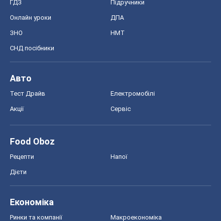
Акції
Сервіс
Food Oboz
Рецепти
Напої
Дієти
Економіка
Ринки та компанії
Макроекономіка
MedOboz
Новини медицини
MAMACLUB
Шоу
Афіша
Плітки