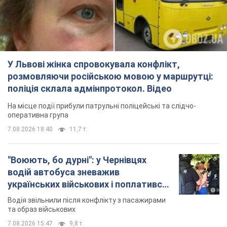
На місце події прибули патрульні поліцейські та слідчо-
оперативна група
7.08.2026 18:40
11,7 т.
"Воюють, бо дурні": у Чернівцях
водій автобуса зневажив
українських військових і поплатився.
Відео
Водія звільнили після конфлікту з пасажирами
та образ військових
7.08.2026 15:47
9,8 т.
"Не слідкує за сексуальністю": у
Києві консультант салону краси
образив жінку після хімієтерапії,
розгорівся скандал. Фото
Працівник салону почав надавати оцінку
зовнішності жінки, сказавши, що вона носить
"чоловічу стрижку"
9 часов назад
18,2 т.