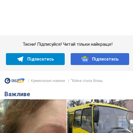
Підписатись
Підписатись
Кримінальні новини
"Війна стала більш...
Важливе
У Львові жінка спровокувала конфлікт,
розмовляючи російською мовою у маршрутці:
поліція склала адмінпротокол. Відео