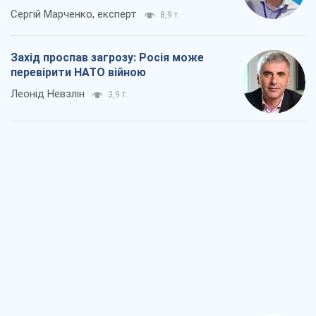
"Варта" та "Новатор" витримали
кулеметний обстріл і удар FPV-дрона,
врятувавши життя офіцеру ЗСУ
Українська Бронетехніка
3,5 т.
КНДР як каталізатор війни, або Про
новий етап російсько-
північнокорейського союзу