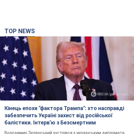
Кінець епохи "фактора Трампа": хто насправді
забезпечить Україні захист від російської
балістики. Інтерв’ю з Безсмертним
Володимир Зеленський зустрівся з українським дипломата
та окреслив нове бачення війни та ролі міжнародних
партнерів у боротьбі з Росією
21 минуту назад
1,1 т.
У Києві внаслідок російської атаки
постраждали четверо людей. Фото
Ворог продовжує регулярний ракетний терор столиці