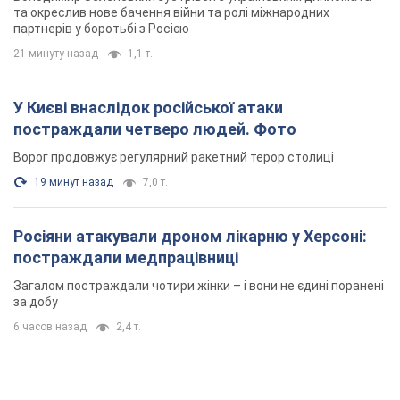
19 минут назад
7,0 т.
Росіяни атакували дроном лікарню у Херсоні:
постраждали медпрацівниці
Загалом постраждали чотири жінки – і вони не єдині поранені
за добу
6 часов назад
2,4 т.