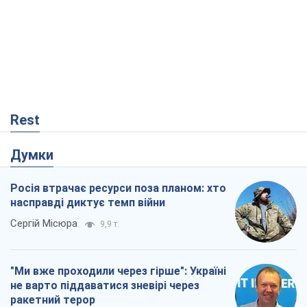
Думки
Росія втрачає ресурси поза планом: хто
насправді диктує темп війни
Сергій Місюра
9,9 т.
"Ми вже проходили через гірше": Україні
не варто піддаватися зневірі через
ракетний терор
Сергій Марченко, експерт
8,9 т.
Захід проспав загрозу: Росія може
перевірити НАТО війною
Леонід Невзлін
3,9 т.