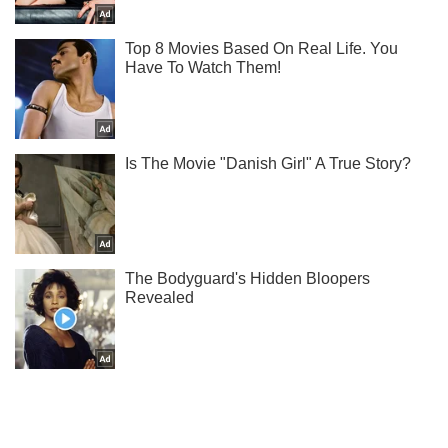
Тисни! Підписуйся! Читай тільки найкраще!