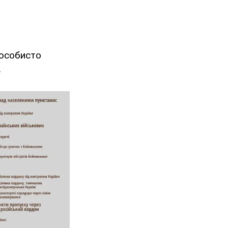
 особисто
.