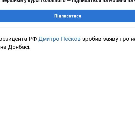
 першими у курсі головного — підпишіться на Новини на
Підписатися
президента РФ
Дмитро Пєсков
зробив заяву про н
на Донбасі.