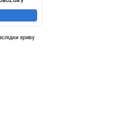
 OBOZ.UA у
аслідки зриву