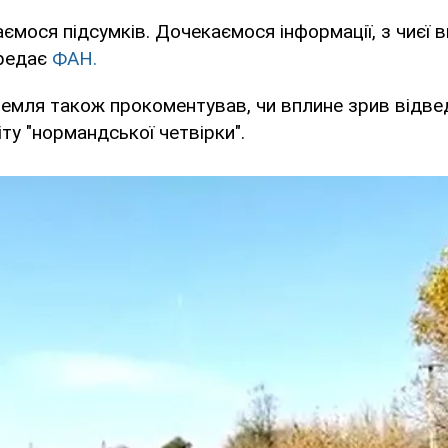
ємося підсумків. Дочекаємося інформації, з чиєї ви
ередає
ФАН.
мля також прокоментував, чи вплине зрив відвед
ту "нормандської четвірки".