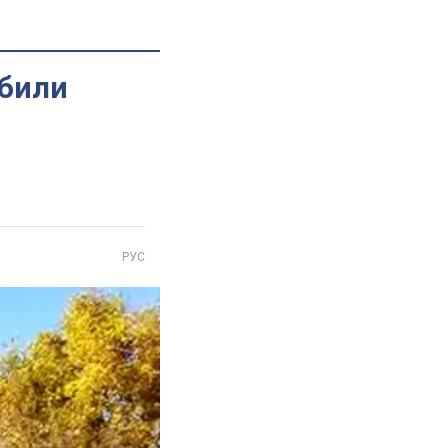
обили
РУС