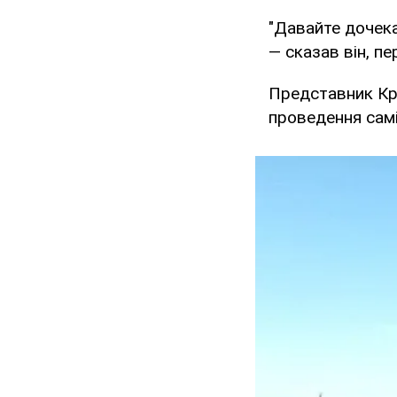
"Давайте дочека
— сказав він, п
Представник Кре
проведення самі