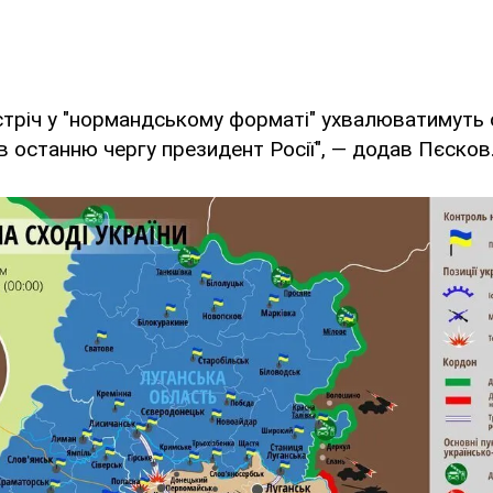
стріч у "нормандському форматі" ухвалюватимуть
 в останню чергу президент Росії", — додав Пєсков