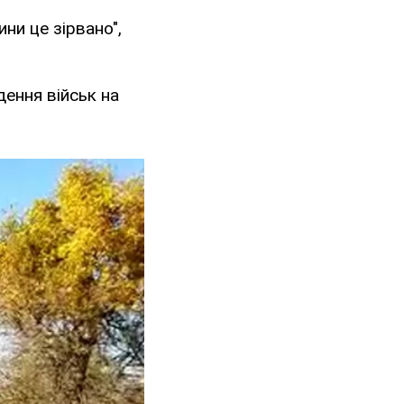
ни це зірвано",
ення військ на