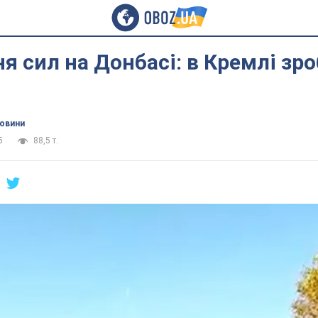
я сил на Донбасі: в Кремлі зр
новини
5
88,5 т.