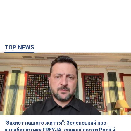
"Захист нашого життя": Зеленський про
антибалістику FREYJA, санкції проти Росії й
підтримку аграріїв. Відео
Європейські партнери долучаються до спільного проєкту
5 часов назад
53,2 т.
"Балістика вбиває людей": Сікорський закликав
обговорити перехоплення ворожих ракет над
Україною