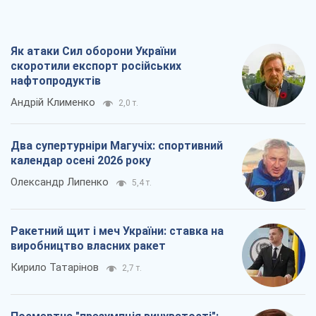
Два супертурніри Магучіх: спортивний
календар осені 2026 року
Олександр Липенко
5,4 т.
Ракетний щит і меч України: ставка на
виробництво власних ракет
Кирило Татарінов
2,7 т.
Посмертна "презумпція винуватості":
хто дозволив ТЦК судити загиблих
захисників
Марина Ставнійчук
6,3 т.
Всі думки