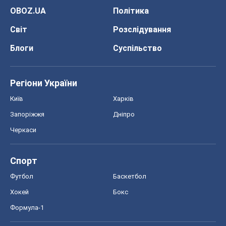
Запоріжжя
Дніпро
Черкаси
Спорт
Футбол
Баскетбол
Хокей
Бокс
Формула-1
Моя школа
ГДЗ
Підручники
Онлайн уроки
ДПА
ЗНО
НМТ
СНД посібники