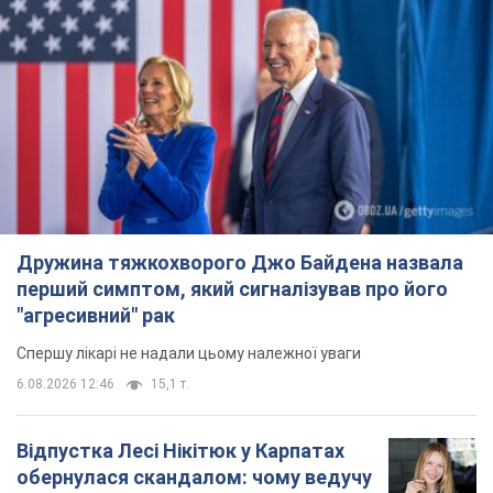
Дружина тяжкохворого Джо Байдена назвала
перший симптом, який сигналізував про його
"агресивний" рак
Спершу лікарі не надали цьому належної уваги
6.08.2026 12:46
15,1 т.
Відпустка Лесі Нікітюк у Карпатах
обернулася скандалом: чому ведучу
несправедливо захейтили
Знаменитість вийшла на пряму комунікацію в
мережі та розставила всі крапки над "і"
7 часов назад
12,0 т.
Не лише через зарплату: чому
українці не поспішають
погоджуватися на вакансії