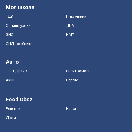
Авто
Тест Драйв
Електромобілі
Акції
Сервіс
Food Oboz
Рецепти
Напої
Дієти
Економіка
Ринки та компанії
Макроекономіка
MedOboz
Новини медицини
MAMACLUB