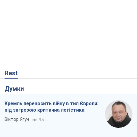
Rest
Думки
Кремль переносить війну в тил Європи:
під загрозою критична логістика
Віктор Ягун
9,6 т.
На якому боці історії виступає Дональд
Трамп?
Віктор Каспрук
7,8 т.
В Києві вирубали понад 300 великих
дерев заради теплотраси і всупереч
Генплану