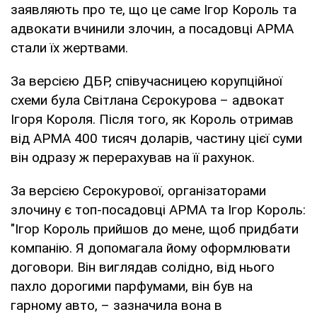
заявляють про те, що це саме Ігор Король та
адвокати вчинили злочин, а посадовці АРМА
стали їх жертвами.
За версією ДБР, співучасницею корупційної
схеми була Світлана Сєрокурова – адвокат
Ігоря Короля. Після того, як Король отримав
від АРМА 400 тисяч доларів, частину цієї суми
він одразу ж перерахував на її рахунок.
За версією Сєрокурової, організаторами
злочину є топ-посадовці АРМА та Ігор Король:
"Ігор Король прийшов до мене, щоб придбати
компанію. Я допомагала йому оформлювати
договори. Він виглядав солідно, від нього
пахло дорогими парфумами, він був на
гарному авто, – зазначила вона в