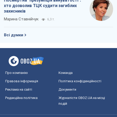
Про компанію
Команда
Правова інформація
Політика конфіденційності
Реклама на сайті
Документи
Редакційна політика
Журналісти OBOZ.UA на місці
подій
OBOZ.UA
Політика
Світ
Розслідування
Блоги
Суспільство
Регіони України
Київ
Харків