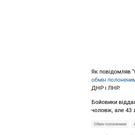
Як повідомляв "
обмін полонени
ДНР і ЛНР.
Бойовики віддал
чоловік, але 43 
Обмін полоненими