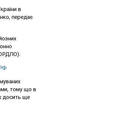
країни в
енко, передає
йозних
конно
(ОРДЛО).
 РФ
имуваних
ами, тому що в
х досить ще