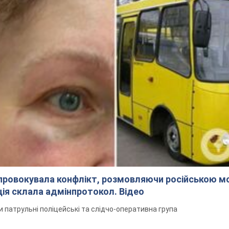
спровокувала конфлікт, розмовляючи російською м
ція склала адмінпротокол. Відео
ли патрульні поліцейські та слідчо-оперативна група