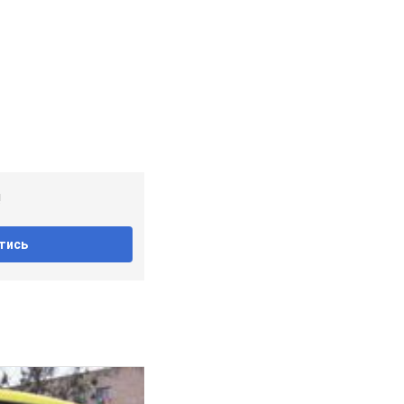
!
тись