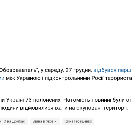
Обозреватель", у середу, 27 грудня,
відбувся перш
ми
між Україною і підконтрольними Росії терорист
и Україні 73 полонених. Натомість повинні були о
людини відмовилися їхати на окуповані території.
АТО на Донбасі
Війна в Україні
Ірина Геращенко