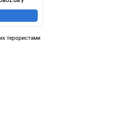
 OBOZ.UA у
них терористами