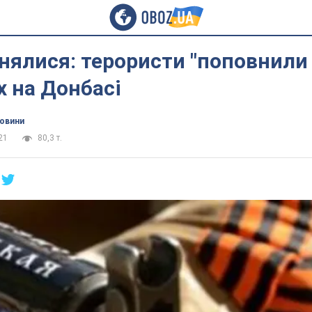
інялися: терористи "поповнили
 на Донбасі
новини
21
80,3 т.