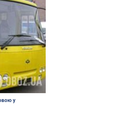
овою у