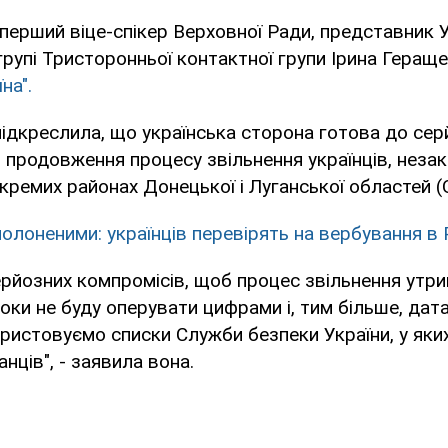
перший віце-спікер Верховної Ради, представник У
дгрупі Тристоронньої контактної групи Ірина Геращ
на".
ідкреслила, що українська сторона готова до сер
 продовження процесу звільнення українців, неза
кремих районах Донецької і Луганської областей 
полоненими: українців перевірять на вербування в
ерйозних компромісів, щоб процес звільнення утр
оки не буду оперувати цифрами і, тим більше, дат
ристовуємо списки Служби безпеки України, у яки
нців", - заявила вона.