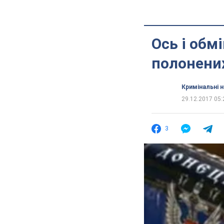
Ось і обм
полонених
Кримінальні 
29.12.2017 05:
3