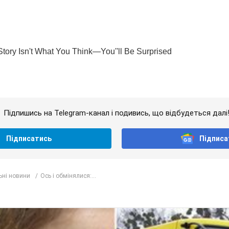
Підпишись на Telegram-канал і подивись, що відбудеться далі
Підписатись
Підписа
ьні новини
Ось і обмінялися:...