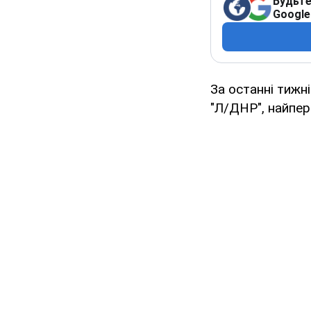
Будьте
Google
За останні тижн
"Л/ДНР", найпер