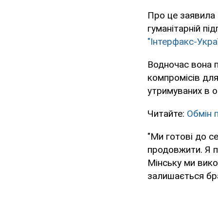
Про це заявила 
гуманітарній пі
"Інтерфакс-Украї
Водночас вона п
компромісів для
утримуваних в о
Читайте:
Обмін 
"Ми готові до с
продовжити. Я п
Мінську ми вико
залишається бра