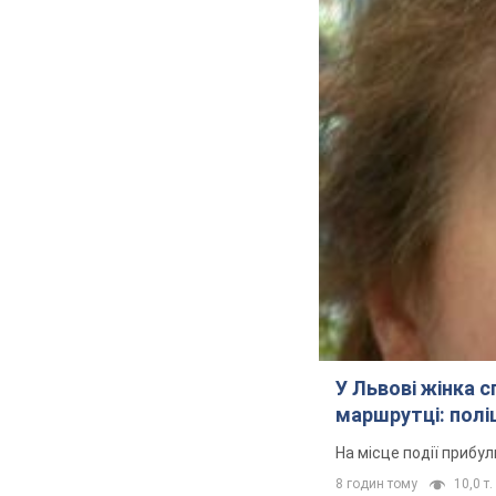
У Львові жінка 
маршрутці: полі
На місце події прибу
8 годин тому
10,0 т.