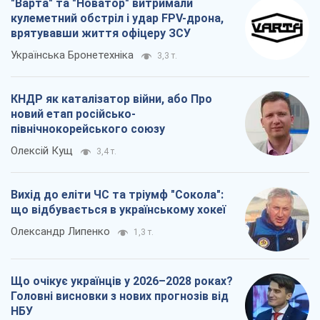
"Варта" та "Новатор" витримали
кулеметний обстріл і удар FPV-дрона,
врятувавши життя офіцеру ЗСУ
Українська Бронетехніка
3,3 т.
КНДР як каталізатор війни, або Про
новий етап російсько-
північнокорейського союзу
Олексій Кущ
3,4 т.
Вихід до еліти ЧС та тріумф "Сокола":
що відбувається в українському хокеї
Олександр Липенко
1,3 т.
Що очікує українців у 2026–2028 роках?
Головні висновки з нових прогнозів від
НБУ