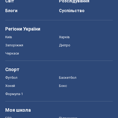
Світ
Розслідування
Блоги
Суспільство
Регіони України
Київ
Харків
Запоріжжя
Дніпро
Черкаси
Спорт
Футбол
Баскетбол
Хокей
Бокс
Формула-1
Моя школа