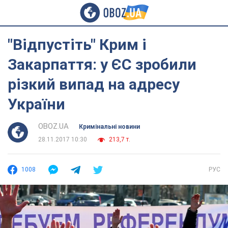
"Відпустіть" Крим і
Закарпаття: у ЄС зробили
різкий випад на адресу
України
OBOZ.UA
Кримінальні новини
28.11.2017 10:30
213,7 т.
1008
РУС