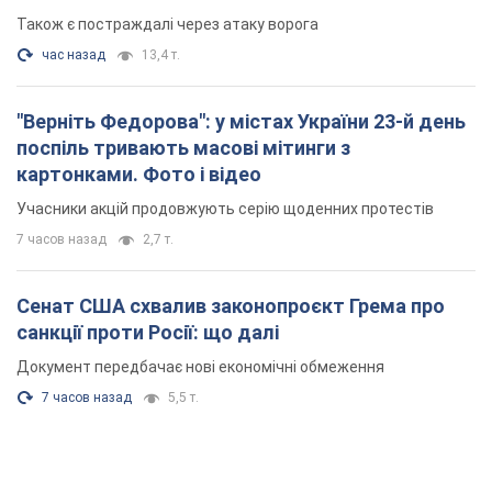
Також є постраждалі через атаку ворога
час назад
13,4 т.
"Верніть Федорова": у містах України 23-й день
поспіль тривають масові мітинги з
картонками. Фото і відео
Учасники акцій продовжують серію щоденних протестів
7 часов назад
2,7 т.
Сенат США схвалив законопроєкт Грема про
санкції проти Росії: що далі
Документ передбачає нові економічні обмеження
7 часов назад
5,5 т.