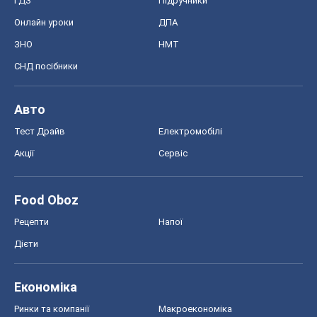
ГДЗ
Підручники
Онлайн уроки
ДПА
ЗНО
НМТ
СНД посібники
Авто
Тест Драйв
Електромобілі
Акції
Сервіс
Food Oboz
Рецепти
Напої
Дієти
Економіка
Ринки та компанії
Макроекономіка