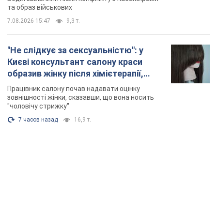
та образ військових
7.08.2026 15:47
9,3 т.
"Не слідкує за сексуальністю": у
Києві консультант салону краси
образив жінку після хімієтерапії,
розгорівся скандал. Фото
Працівник салону почав надавати оцінку
зовнішності жінки, сказавши, що вона носить
"чоловічу стрижку"
7 часов назад
16,9 т.