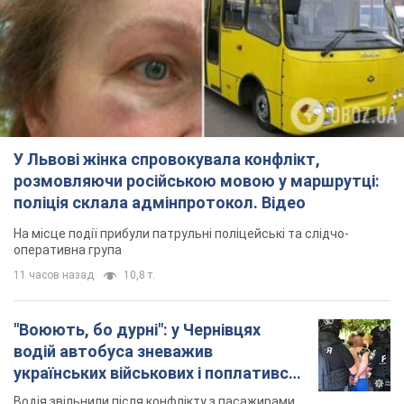
У Львові жінка спровокувала конфлікт,
розмовляючи російською мовою у маршрутці:
поліція склала адмінпротокол. Відео
На місце події прибули патрульні поліцейські та слідчо-
оперативна група
11 часов назад
10,8 т.
"Воюють, бо дурні": у Чернівцях
водій автобуса зневажив
українських військових і поплатився.
Відео
Водія звільнили після конфлікту з пасажирами