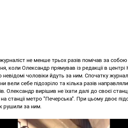
журналіст не менше трьох разів помічав за собою
ня, коли Олександр прямував із редакції в центрі
о невідомі чоловіки йдуть за ним. Спочатку журналі
они вели себе підозріло та кілька разів направляли
. Олександр вирішив не їхати далі до своєї станції 
 на станції метро "Печерська". При цьому двоє під
 рушили за ним.