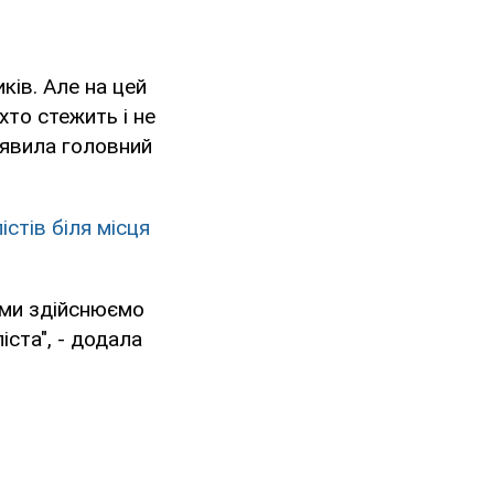
ків. Але на цей
хто стежить і не
аявила головний
стів біля місця
ами здійснюємо
ста", - додала