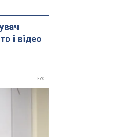
увач
то і відео
РУС