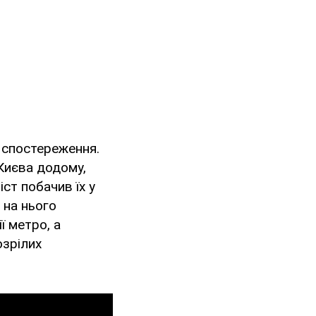
 спостереження.
 Києва додому,
ст побачив їх у
 на нього
метро, ​​а
озрілих