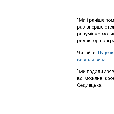
"Ми і раніше по
раз вперше стеж
розуміємо мотив
редактор прогр
Читайте:
Луценк
весілля сина
"Ми подали заяв
всі можливі кро
Седлецька.