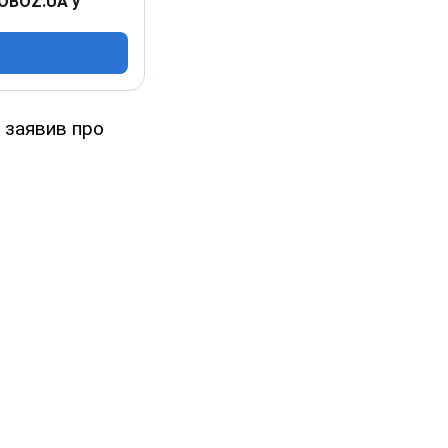
 OBOZ.UA у
 заявив про