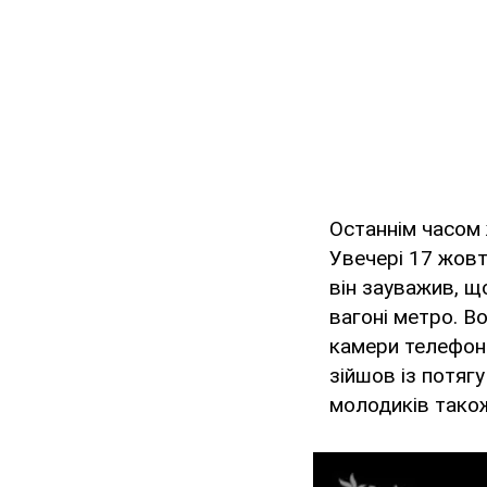
Останнім часом 
Увечері 17 жовт
він зауважив, щ
вагоні метро. В
камери телефонів
зійшов із потягу
молодиків також