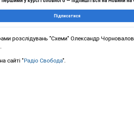
 першими у курсі головного — підпишіться на Новини на
Підписатися
рами розслідувань "Схеми" Олександр Чорновалов
.
а сайті "
Радіо Свобода
".