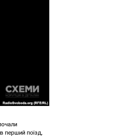
почали
ав перший поїзд,