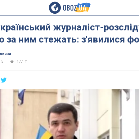
країнський журналіст-розслід
о за ним стежать: з'явилися фо
новини
15
17,1 т.