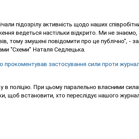
мічали підозрілу активність щодо наших співробітни
ення ведеться настільки відкрито. Ми не знаємо, 
ів, тому змушені повідомити про це публічно", - з
ами "Схеми" Наталя Седлецька.
о прокоментував застосування сили проти журналі
у в поліцію. При цьому паралельно власними сил
ки, щоб встановити, хто переслідує нашого журналі