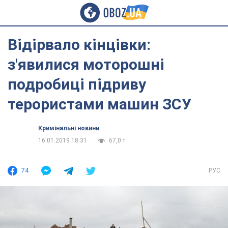
Відірвало кінцівки:
з'явилися моторошні
подробиці підриву
терористами машин ЗСУ
Кримінальні новини
16.01.2019 18:31
67,0 т.
74
РУС