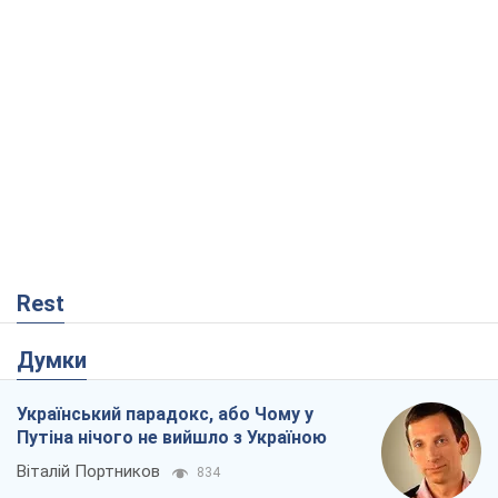
Rest
Думки
Український парадокс, або Чому у
Путіна нічого не вийшло з Україною
Віталій Портников
834
Москва висуває претензії Пекіну:
дружба перетворюється на залежність
Росії від Китаю
Віктор Каспрук
3,5 т.
У полоні власних міфів: як
Костянтинівка стала головною
ідеологічною пасткою для російських
окупантів
Дмитро Снєгирьов
1,0 т.