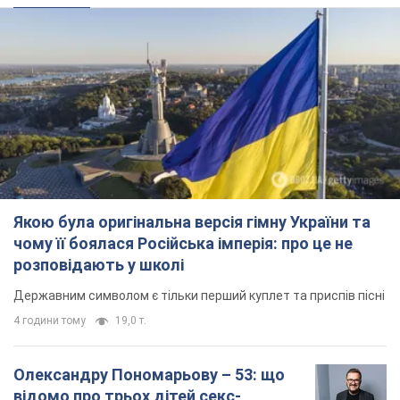
чому її боялася Російська імперія: про це не
розповідають у школі
Державним символом є тільки перший куплет та приспів пісні
4 години тому
19,0 т.
Олександру Пономарьову – 53: що
відомо про трьох дітей секс-
символа 90-х та який вигляд вони
мають
За розвитком кар'єри артист не забував про
особисте щастя
10 годин тому
8,7 т.
У ПриватБанку розповіли, чи дійсні
долари 1996 року: чи приймають
обмінники та банки такі купюри
Що робити, якщо банки та обмінні пункти не
приймають старі долари