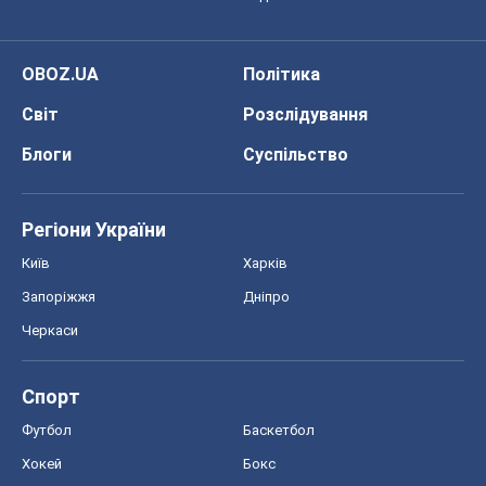
Запоріжжя
Дніпро
Черкаси
Спорт
Футбол
Баскетбол
Хокей
Бокс
Формула-1
Моя школа
ГДЗ
Підручники
Онлайн уроки
ДПА
ЗНО
НМТ
СНД посібники
Авто