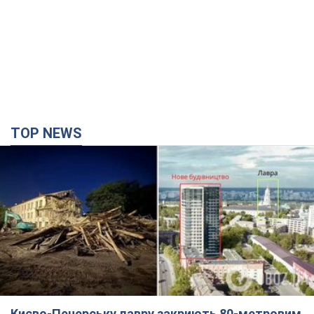
Києво-Печерську лавру закриють 80-метровим
"монстром"? Чому влада Києва відмовилась
зупиняти будівництво хмарочоса
"московського вірянина"
Яка реакція Кличка на петицію щодо скасування будівництва
2 години тому
12,5 т.
Армія Росії здійснила масовану атаку на Одесу:
горіла історична частина міста, є постраждалі.
Фото та відео
Для терору ворог застосував ракети та дрони