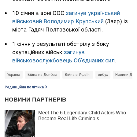
10 січня в зоні ООС
загинув український
військовий Володимир Крупський
(Заяр) із
міста Гадяч Полтавської області.
1 січня у результаті обстрілу з боку
окупаційних військ
загинув
військовослужбовець Об'єднаних сил
.
Україна
Війна на Донбасі
Війна в Україні
вибух
Новини Дон
Редакційна політика