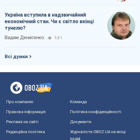
Про компанію
Команда
Правова інформація
Політика конфіденційності
Реклама на сайті
Документи
Редакційна політика
Журналісти OBOZ.UA на місці
подій
OBOZ.UA
Політика
Світ
Розслідування
Блоги
Суспільство
Регіони України
Київ
Харків