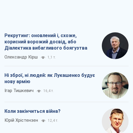
нову армію
Ігар Тишкевич
16,4 т.
Коли закінчиться війна?
Юрій Хрістензен
12,4 т.
Україна вступила в надзвичайний
економічний стан. Чи є світло вкінці
тунелю?
Вадим Денисенко
9,8 т.
Всі думки