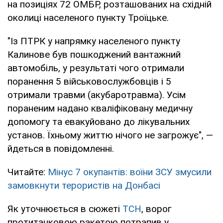
на позиціях 72 ОМБР, розташованих на східній
околиці населеного пункту Троїцьке.
"Із ПТРК у напрямку населеного пункту
Калинове був пошкоджений вантажний
автомобіль, у результаті чого отримали
поранення 5 військовослужбовців і 5
отримали травми (акубаротравма). Усім
пораненим надано кваліфіковану медичну
допомогу та евакуйовано до лікувальних
установ. Їхньому життю нічого не загрожує", —
йдеться в повідомленні.
Читайте:
Мінус 7 окупантів: воїни ЗСУ змусили
замовкнути терористів на Донбасі
Як уточнюється в сюжеті
ТСН
, ворог
протитанковою ракетою потрапив у