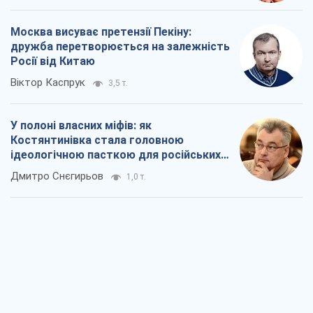
Рекрутинг: оновлений і, схоже,
корисний ворожий досвід, або
Діалектика вибагливого боягузтва
Олександр Кірш
1,1 т.
Ні зброї, ні людей: як Лукашенко будує