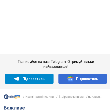
найважливіше!
Підписатись
Підписатись
Кримінальні новини
Відірвало кінцівки: з'явилися...
Важливе
Якою була оригінальна версія гімну України та